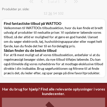
1
Side
ud af 1
Produkter pr. side:
12
36
54
102
Find fantastiske tilbud på WATTOO
Velkommen til WATTOOs tilbudssektion, hvor du kan finde et bredt
udvalg af produkter til nedsatte priser. Vi opdaterer løbende vores
tilbud, så der altid er mulighed for at gøre en god handel. Uanset
om du søger elektronik, tøj, husholdningsapparater eller noget helt
fjerde, kan du finde det her til en fordelagtig pris.
Sådan finder du de bedste tilbud
For at få mest muligt ud af vores tilbudssektion, anbefaler vi at du
regelmæssigt besøger siden, da nye tilbud tilføjes løbende. Du kan
også tilmelde dig vores nyhedsbrev for at modtage eksklusive tilbud
direkte i din indbakke. Brug søgefunktionen og filtrene til at finde
præcis det, du leder efter, og spar penge på dine favoritprodukter.
Har du brug for hjælp? Find alle relevante oplysninger i vores
kundecenter.