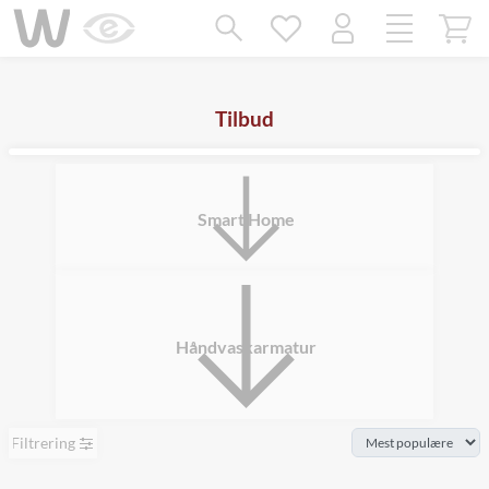
Mangler chatten?
Ret samtykke!
Tilbud
Smart Home
Håndvaskarmatur
Filtrering