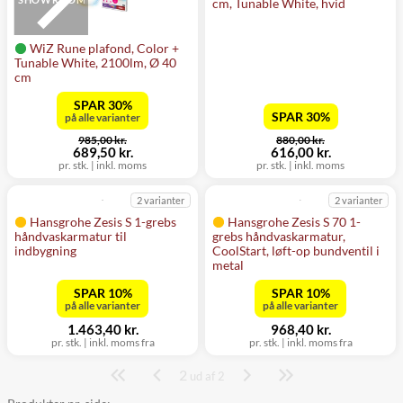
cm, Tunable White, hvid
WiZ Rune plafond, Color +
Tunable White, 2100lm, Ø 40
cm
SPAR 30%
SPAR 30%
på alle varianter
før
før
985,00 kr.
880,00 kr.
nu
nu
689,50 kr.
616,00 kr.
pr. stk.
|
inkl. moms
pr. stk.
|
inkl. moms
2 varianter
2 varianter
Hansgrohe Zesis S 1-grebs
Hansgrohe Zesis S 70 1-
håndvaskarmatur til
grebs håndvaskarmatur,
indbygning
CoolStart, løft-op bundventil i
metal
SPAR 10%
SPAR 10%
på alle varianter
på alle varianter
1.463,40 kr.
968,40 kr.
pr. stk.
|
inkl. moms fra
pr. stk.
|
inkl. moms fra
2
Side
ud af 2