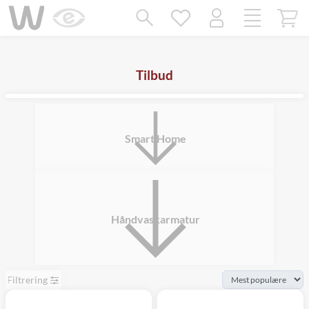
Mangler chatten?
Ret samtykke!
Tilbud
Smart Home
Håndvaskarmatur
Filtrering