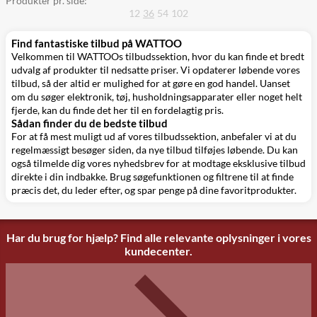
Produkter pr. side:
12
36
54
102
Find fantastiske tilbud på WATTOO
Velkommen til WATTOOs tilbudssektion, hvor du kan finde et bredt
udvalg af produkter til nedsatte priser. Vi opdaterer løbende vores
tilbud, så der altid er mulighed for at gøre en god handel. Uanset
om du søger elektronik, tøj, husholdningsapparater eller noget helt
fjerde, kan du finde det her til en fordelagtig pris.
Sådan finder du de bedste tilbud
For at få mest muligt ud af vores tilbudssektion, anbefaler vi at du
regelmæssigt besøger siden, da nye tilbud tilføjes løbende. Du kan
også tilmelde dig vores nyhedsbrev for at modtage eksklusive tilbud
direkte i din indbakke. Brug søgefunktionen og filtrene til at finde
præcis det, du leder efter, og spar penge på dine favoritprodukter.
Har du brug for hjælp? Find alle relevante oplysninger i vores
kundecenter.