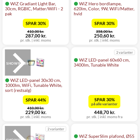
WiZ Gradiant Light Bar,
WiZ Hero bordlampe,
30cm, RGBIC, Matter/WiFi - 2
620lm, Color, 9W, WiFi/Matter,
pak
hvid
SPAR 30%
SPAR 30%
før
før
410,00 kr.
358,00 kr.
nu
nu
287,00 kr.
250,60 kr.
pr. stk.
|
inkl. moms
pr. stk.
|
inkl. moms
2 varianter
WiZ LED-panel 60x60 cm,
SHOWROOM
3400lm, Tunable White
WiZ LED-panel 30x30 cm,
1000lm, WiFi, Tunable White,
sort (restsalg)
SPAR 30%
SPAR 44%
på alle varianter
før
410,00 kr.
nu
229,00 kr.
448,70 kr.
pr. stk.
|
inkl. moms
pr. stk.
|
inkl. moms fra
2 varianter
WiZ SuperSlim plafond, Ø55
SHOWROOM