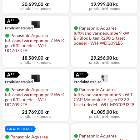
30.699,00 kr.
19.999,00 kr.
pr. stk.
|
inkl. moms
pr. stk.
|
inkl. moms
Panasonic Aquarea
Produktdatablad
luft/vand varmepumpe 9 kW
Panasonic Aquarea
Bi-Bloc L-gen R290 1-faset
luft/vand varmepumpe 7 kW K-
udedel - WH-WDG09LE5
gen R32 udedel - WH-
UDZ07KE5
18.589,00 kr.
29.256,00 kr.
pr. stk.
|
inkl. moms
pr. stk.
|
inkl. moms
Produktdatablad
Produktdatablad
Panasonic Aquarea
Panasonic Aquarea
luft/vand varmepumpe 9 kW K-
luft/vand varmepumpe 9 kW T-
gen R32 udedel - WH-
CAP Monoblock J-gen R32 3-
UDZ09KE5
faset udedel - WH-MXC09J3E8
21.769,00 kr.
41.085,00 kr.
pr. stk.
|
inkl. moms
pr. stk.
|
inkl. moms
GRATIS FRAGT
Panasonic Aquarea
Panasonic Aquarea