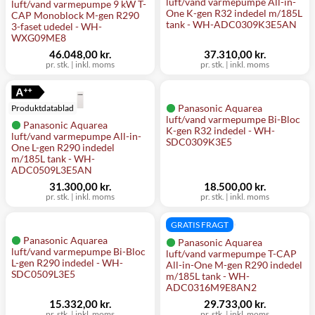
luft/vand varmepumpe All-in-
luft/vand varmepumpe 9 kW T-
One K-gen R32 indedel m/185L
CAP Monoblock M-gen R290
tank - WH-ADC0309K3E5AN
3-faset udedel - WH-
WXG09ME8
46.048,00 kr.
37.310,00 kr.
pr. stk.
|
inkl. moms
pr. stk.
|
inkl. moms
Panasonic Aquarea
Produktdatablad
luft/vand varmepumpe Bi-Bloc
Panasonic Aquarea
K-gen R32 indedel - WH-
luft/vand varmepumpe All-in-
SDC0309K3E5
One L-gen R290 indedel
m/185L tank - WH-
ADC0509L3E5AN
31.300,00 kr.
18.500,00 kr.
pr. stk.
|
inkl. moms
pr. stk.
|
inkl. moms
GRATIS FRAGT
Panasonic Aquarea
Panasonic Aquarea
luft/vand varmepumpe Bi-Bloc
luft/vand varmepumpe T-CAP
L-gen R290 indedel - WH-
All-in-One M-gen R290 indedel
SDC0509L3E5
m/185L tank - WH-
ADC0316M9E8AN2
15.332,00 kr.
29.733,00 kr.
pr. stk.
|
inkl. moms
pr. stk.
|
inkl. moms