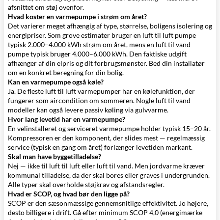
afsnittet om støj ovenfor.
Hvad koster en varmepumpe i strøm om året?
Det varierer meget afhængig af type, størrelse, boligens isolering og
energipriser. Som grove estimater bruger en luft til luft pumpe
typisk 2.000–4.000 kWh strøm om året, mens en luft til vand
pumpe typisk bruger 4.000–6.000 kWh. Den faktiske udgift
afhænger af din elpris og dit forbrugsmønster. Bed din installatør
om en konkret beregning for din bolig.
Kan en varmepumpe også køle?
Ja. De fleste
luft til luft varmepumper
har en kølefunktion, der
fungerer som aircondition om sommeren. Nogle luft til vand
modeller kan også levere passiv køling via gulvvarme.
Hvor lang levetid har en varmepumpe?
En velinstalleret og serviceret varmepumpe holder typisk 15–20 år.
Kompressoren er den komponent, der slides mest — regelmæssig
service (typisk en gang om året) forlænger levetiden markant.
Skal man have byggetilladelse?
Nej — ikke til luft til luft eller luft til vand. Men jordvarme kræver
kommunal tilladelse, da der skal bores eller graves i undergrunden.
Alle typer skal overholde støjkrav og afstandsregler.
Hvad er SCOP, og hvad bør den ligge på?
SCOP er den sæsonmæssige gennemsnitlige effektivitet. Jo højere,
desto billigere i drift. Gå efter minimum SCOP 4,0 (energimærke