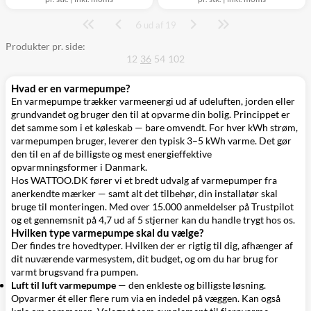
6
Side
ud af 19
Produkter pr. side:
12
36
54
102
Hvad er en varmepumpe?
En varmepumpe trækker varmeenergi ud af udeluften, jorden eller
grundvandet og bruger den til at opvarme din bolig. Princippet er
det samme som i et køleskab — bare omvendt. For hver kWh strøm,
varmepumpen bruger, leverer den typisk 3–5 kWh varme. Det gør
den til en af de billigste og mest energieffektive
opvarmningsformer i Danmark.
Hos WATTOO.DK fører vi et bredt udvalg af varmepumper fra
anerkendte mærker — samt alt det tilbehør, din installatør skal
bruge til monteringen. Med over 15.000 anmeldelser på Trustpilot
og et gennemsnit på 4,7 ud af 5 stjerner kan du handle trygt hos os.
Hvilken type varmepumpe skal du vælge?
Der findes tre hovedtyper. Hvilken der er rigtig til dig, afhænger af
dit nuværende varmesystem, dit budget, og om du har brug for
varmt brugsvand fra pumpen.
Luft til luft varmepumpe
— den enkleste og billigste løsning.
Opvarmer ét eller flere rum via en indedel på væggen. Kan også