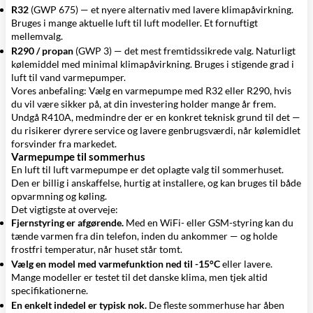
R32
(GWP 675) — et nyere alternativ med lavere klimapåvirkning.
Bruges i mange aktuelle luft til luft modeller. Et fornuftigt
mellemvalg.
R290 / propan
(GWP 3) — det mest fremtidssikrede valg. Naturligt
kølemiddel med minimal klimapåvirkning. Bruges i stigende grad i
luft til vand varmepumper.
Vores anbefaling: Vælg en varmepumpe med R32 eller R290, hvis
du vil være sikker på, at din investering holder mange år frem.
Undgå R410A, medmindre der er en konkret teknisk grund til det —
du risikerer dyrere service og lavere genbrugsværdi, når kølemidlet
forsvinder fra markedet.
Varmepumpe til sommerhus
En
luft til luft varmepumpe
er det oplagte valg til sommerhuset.
Den er billig i anskaffelse, hurtig at installere, og kan bruges til både
opvarmning og køling.
Det vigtigste at overveje:
Fjernstyring er afgørende.
Med en
WiFi- eller GSM-styring
kan du
tænde varmen fra din telefon, inden du ankommer — og holde
frostfri temperatur, når huset står tomt.
Vælg en model med varmefunktion ned til -15°C
eller lavere.
Mange modeller er testet til det danske klima, men tjek altid
specifikationerne.
En enkelt indedel er typisk nok.
De fleste sommerhuse har åben