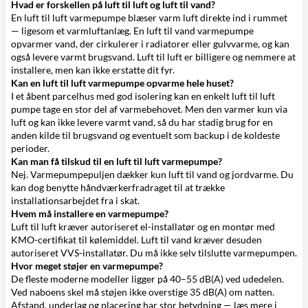
Hvad er forskellen på luft til luft og luft til vand?
En
luft til luft varmepumpe
blæser varm luft direkte ind i rummet
— ligesom et varmluftanlæg. En
luft til vand varmepumpe
opvarmer vand, der cirkulerer i radiatorer eller gulvvarme, og kan
også levere varmt brugsvand. Luft til luft er billigere og nemmere at
installere, men kan ikke erstatte dit fyr.
Kan en luft til luft varmepumpe opvarme hele huset?
I et åbent parcelhus med god isolering kan en enkelt luft til luft
pumpe tage en stor del af varmebehovet. Men den varmer kun via
luft og kan ikke levere varmt vand, så du har stadig brug for en
anden kilde til brugsvand og eventuelt som backup i de koldeste
perioder.
Kan man få tilskud til en luft til luft varmepumpe?
Nej. Varmepumpepuljen dækker kun luft til vand og jordvarme. Du
kan dog benytte håndværkerfradraget til at trække
installationsarbejdet fra i skat.
Hvem må installere en varmepumpe?
Luft til luft kræver autoriseret el-installatør og en montør med
KMO-certifikat til kølemiddel. Luft til vand kræver desuden
autoriseret VVS-installatør. Du må ikke selv tilslutte varmepumpen.
Hvor meget støjer en varmepumpe?
De fleste moderne modeller ligger på 40–55 dB(A) ved udedelen.
Ved naboens skel må støjen ikke overstige 35 dB(A) om natten.
Afstand, underlag og placering har stor betydning — læs mere i