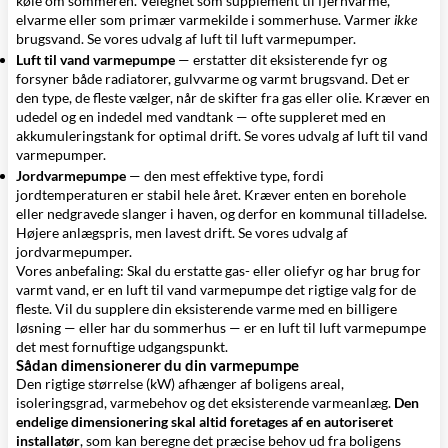
køle om sommeren. Velegnet som supplement til fjernvarme,
elvarme eller som primær varmekilde i sommerhuse. Varmer
ikke
brugsvand.
Se vores udvalg af luft til luft varmepumper
.
Luft til vand varmepumpe
— erstatter dit eksisterende fyr og
forsyner både radiatorer, gulvvarme og varmt brugsvand. Det er
den type, de fleste vælger, når de skifter fra gas eller olie. Kræver en
udedel og en indedel med vandtank — ofte suppleret med en
akkumuleringstank
for optimal drift.
Se vores udvalg af luft til vand
varmepumper
.
Jordvarmepumpe
— den mest effektive type, fordi
jordtemperaturen er stabil hele året. Kræver enten en borehole
eller nedgravede slanger i haven, og derfor en kommunal tilladelse.
Højere anlægspris, men lavest drift.
Se vores udvalg af
jordvarmepumper
.
Vores anbefaling: Skal du erstatte gas- eller oliefyr og har brug for
varmt vand, er en
luft til vand varmepumpe
det rigtige valg for de
fleste. Vil du supplere din eksisterende varme med en billigere
løsning — eller har du sommerhus — er en
luft til luft varmepumpe
det mest fornuftige udgangspunkt.
Sådan dimensionerer du din varmepumpe
Den rigtige størrelse (kW) afhænger af boligens areal,
isoleringsgrad, varmebehov og det eksisterende varmeanlæg.
Den
endelige dimensionering skal altid foretages af en autoriseret
installatør
, som kan beregne det præcise behov ud fra boligens