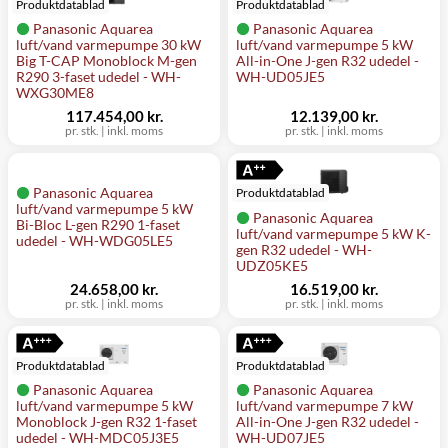
Produktdatablad
Produktdatablad
Panasonic Aquarea
Panasonic Aquarea
luft/vand varmepumpe 30 kW
luft/vand varmepumpe 5 kW
Big T-CAP Monoblock M-gen
All-in-One J-gen R32 udedel -
R290 3-faset udedel - WH-
WH-UD05JE5
WXG30ME8
117.454,00 kr.
12.139,00 kr.
pr. stk.
|
inkl. moms
pr. stk.
|
inkl. moms
Panasonic Aquarea
Produktdatablad
luft/vand varmepumpe 5 kW
Panasonic Aquarea
Bi-Bloc L-gen R290 1-faset
luft/vand varmepumpe 5 kW K-
udedel - WH-WDG05LE5
gen R32 udedel - WH-
UDZ05KE5
24.658,00 kr.
16.519,00 kr.
pr. stk.
|
inkl. moms
pr. stk.
|
inkl. moms
Produktdatablad
Produktdatablad
Panasonic Aquarea
Panasonic Aquarea
luft/vand varmepumpe 5 kW
luft/vand varmepumpe 7 kW
Monoblock J-gen R32 1-faset
All-in-One J-gen R32 udedel -
udedel - WH-MDC05J3E5
WH-UD07JE5