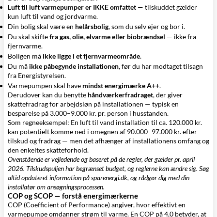
Luft til luft varmepumper er IKKE omfattet
— tilskuddet gælder
kun luft til vand og jordvarme.
Din bolig skal være en
helårsbolig
, som du selv ejer og bor i.
Du skal skifte
fra gas, olie, elvarme eller biobrændsel
— ikke fra
fjernvarme.
Boligen må
ikke ligge i et fjernvarmeområde
.
Du må
ikke påbegynde installationen
, før du har modtaget tilsagn
fra Energistyrelsen.
Varmepumpen skal have
mindst energimærke A++
.
Derudover kan du benytte
håndværkerfradraget
, der giver
skattefradrag for arbejdsløn på installationen — typisk en
besparelse på 3.000–9.000 kr. pr. person i husstanden.
Som regneeksempel: En luft til vand installation til ca. 120.000 kr.
kan potentielt komme ned i omegnen af 90.000–97.000 kr. efter
tilskud og fradrag — men det afhænger af installationens omfang og
den enkeltes skatteforhold.
Ovenstående er vejledende og baseret på de regler, der gælder pr. april
2026. Tilskudspuljen har begrænset budget, og reglerne kan ændre sig. Søg
altid opdateret information på sparenergi.dk, og rådgør dig med din
installatør om ansøgningsprocessen.
COP og SCOP — forstå energimærkerne
COP (Coefficient of Performance) angiver, hvor effektivt en
varmepumpe omdanner strøm til varme. En COP på 4,0 betyder, at