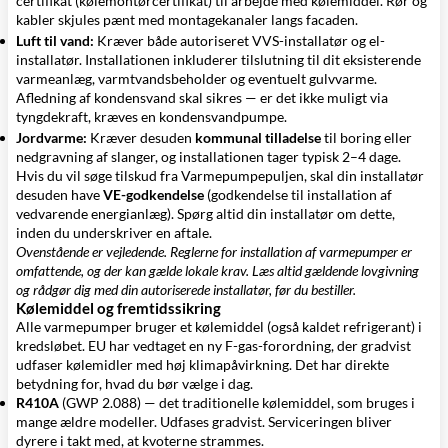
certifikat (kølemontørcertifikat) til arbejde med kølemiddel. Rør og
kabler skjules pænt med
montagekanaler
langs facaden.
Luft til vand:
Kræver både autoriseret VVS-installatør og el-
installatør. Installationen inkluderer tilslutning til dit eksisterende
varmeanlæg, varmtvandsbeholder og eventuelt gulvvarme.
Afledning af kondensvand skal sikres — er det ikke muligt via
tyngdekraft, kræves en
kondensvandpumpe
.
Jordvarme:
Kræver desuden
kommunal tilladelse
til boring eller
nedgravning af slanger, og installationen tager typisk 2–4 dage.
Hvis du vil søge tilskud fra Varmepumpepuljen, skal din installatør
desuden have
VE-godkendelse
(godkendelse til installation af
vedvarende energianlæg). Spørg altid din installatør om dette,
inden du underskriver en aftale.
Ovenstående er vejledende. Reglerne for installation af varmepumper er
omfattende, og der kan gælde lokale krav. Læs altid gældende lovgivning
og rådgør dig med din autoriserede installatør, før du bestiller.
Kølemiddel og fremtidssikring
Alle varmepumper bruger et kølemiddel (også kaldet refrigerant) i
kredsløbet. EU har vedtaget en ny F-gas-forordning, der gradvist
udfaser kølemidler med høj klimapåvirkning. Det har direkte
betydning for, hvad du bør vælge i dag.
R410A
(GWP 2.088) — det traditionelle kølemiddel, som bruges i
mange ældre modeller. Udfases gradvist. Serviceringen bliver
dyrere i takt med, at kvoterne strammes.