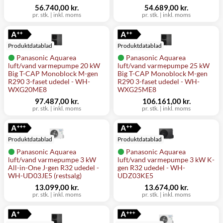
56.740,00 kr.
54.689,00 kr.
pr. stk.
|
inkl. moms
pr. stk.
|
inkl. moms
Produktdatablad
Produktdatablad
Panasonic Aquarea
Panasonic Aquarea
luft/vand varmepumpe 20 kW
luft/vand varmepumpe 25 kW
Big T-CAP Monoblock M-gen
Big T-CAP Monoblock M-gen
R290 3-faset udedel - WH-
R290 3-faset udedel - WH-
WXG20ME8
WXG25ME8
97.487,00 kr.
106.161,00 kr.
pr. stk.
|
inkl. moms
pr. stk.
|
inkl. moms
Produktdatablad
Produktdatablad
Panasonic Aquarea
Panasonic Aquarea
luft/vand varmepumpe 3 kW
luft/vand varmepumpe 3 kW K-
All-in-One J-gen R32 udedel -
gen R32 udedel - WH-
WH-UD03JE5 (restsalg)
UDZ03KE5
13.099,00 kr.
13.674,00 kr.
pr. stk.
|
inkl. moms
pr. stk.
|
inkl. moms