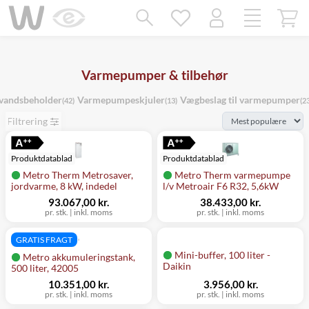
Mangler chatten?
Ret samtykke!
Varmepumper & tilbehør
vandsbeholder
Varmepumpeskjuler
Vægbeslag til varmepumper
(42)
(13)
(2
Filtrering
Produktdatablad
Produktdatablad
Metro Therm Metrosaver,
Metro Therm varmepumpe
jordvarme, 8 kW, indedel
l/v Metroair F6 R32, 5,6kW
93.067,00 kr.
38.433,00 kr.
pr. stk.
|
inkl. moms
pr. stk.
|
inkl. moms
GRATIS FRAGT
Mini-buffer, 100 liter -
Metro akkumuleringstank,
Daikin
500 liter, 42005
10.351,00 kr.
3.956,00 kr.
pr. stk.
|
inkl. moms
pr. stk.
|
inkl. moms