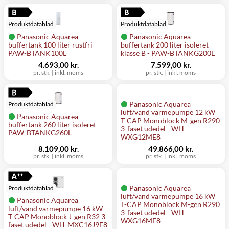
Produktdatablad
Produktdatablad
Panasonic Aquarea
Panasonic Aquarea
buffertank 100 liter rustfri -
buffertank 200 liter isoleret
PAW-BTANK100L
klasse B - PAW-BTANKG200L
4.693,00 kr.
7.599,00 kr.
pr. stk.
|
inkl. moms
pr. stk.
|
inkl. moms
Panasonic Aquarea
Produktdatablad
luft/vand varmepumpe 12 kW
Panasonic Aquarea
T-CAP Monoblock M-gen R290
buffertank 260 liter isoleret -
3-faset udedel - WH-
PAW-BTANKG260L
WXG12ME8
8.109,00 kr.
49.866,00 kr.
pr. stk.
|
inkl. moms
pr. stk.
|
inkl. moms
Panasonic Aquarea
Produktdatablad
luft/vand varmepumpe 16 kW
Panasonic Aquarea
T-CAP Monoblock M-gen R290
luft/vand varmepumpe 16 kW
3-faset udedel - WH-
T-CAP Monoblock J-gen R32 3-
WXG16ME8
faset udedel - WH-MXC16J9E8