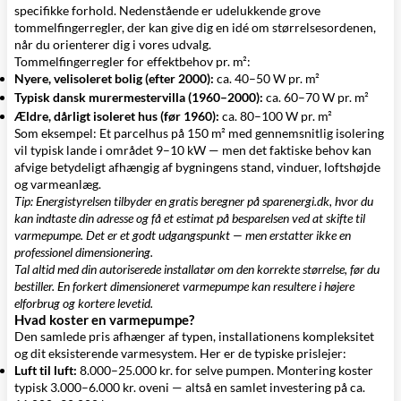
specifikke forhold. Nedenstående er udelukkende grove
tommelfingerregler, der kan give dig en idé om størrelsesordenen,
når du orienterer dig i vores udvalg.
Tommelfingerregler for effektbehov pr. m²:
Nyere, velisoleret bolig (efter 2000):
ca. 40–50 W pr. m²
Typisk dansk murermestervilla (1960–2000):
ca. 60–70 W pr. m²
Ældre, dårligt isoleret hus (før 1960):
ca. 80–100 W pr. m²
Som eksempel: Et parcelhus på 150 m² med gennemsnitlig isolering
vil typisk lande i området 9–10 kW — men det faktiske behov kan
afvige betydeligt afhængig af bygningens stand, vinduer, loftshøjde
og varmeanlæg.
Tip: Energistyrelsen tilbyder en gratis beregner på sparenergi.dk, hvor du
kan indtaste din adresse og få et estimat på besparelsen ved at skifte til
varmepumpe. Det er et godt udgangspunkt — men erstatter ikke en
professionel dimensionering.
Tal altid med din autoriserede installatør om den korrekte størrelse, før du
bestiller. En forkert dimensioneret varmepumpe kan resultere i højere
elforbrug og kortere levetid.
Hvad koster en varmepumpe?
Den samlede pris afhænger af typen, installationens kompleksitet
og dit eksisterende varmesystem. Her er de typiske prislejer:
Luft til luft:
8.000–25.000 kr. for selve pumpen. Montering koster
typisk 3.000–6.000 kr. oveni — altså en samlet investering på ca.