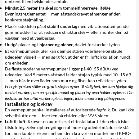
omtrent til en hviskende samtale.
Mindst 2,5 meter fra skel
som tommelfingerregel ifølge
Bygningsreglementet — men afstandskravet afhænger af den
konkrete støjmåling.
Placér udedelen på et
stabilt underlag
med
vibrationsdæmpende
gummifødder
for at reducere strukturstøj — eller montér den på
væggen med et
vægbeslag
.
Undgå placering i
hjørner og nicher
, da det forstærker lyden.
Et
varmepumpeskjuler
kan dæmpe støjen yderligere og skjule
udedelen visuelt — men sørg for, at der er fri luftcirkulation rundt
om enheden.
De fleste moderne varmepumper ligger på 40–55 dB(A) ved
udedelen. Ved 5 meters afstand falder støjen typisk med 10–15 dB
— men hårde overflader som mure og fliser kan reflektere lyden.
Energistyrelsen stiller en gratis støjberegner til rådighed, der kan hjælpe dig
med at vurdere, om en specifik model og placering overholder reglerne. Din
installatør bør altid vurdere placeringen, inden montering påbegyndes.
Installation og lovkrav
En varmepumpe skal installeres af autoriserede fagfolk. Du kan ikke
selv tilslutte den — hverken på elsiden eller VVS-siden.
Luft til luft:
Kræver en autoriseret el-installatør til den elektriske
tilslutning. Selve ophængningen af inde- og udedel må du selv stå
for, men
kobberrørene
mellem dem kræver en montør med KMO-