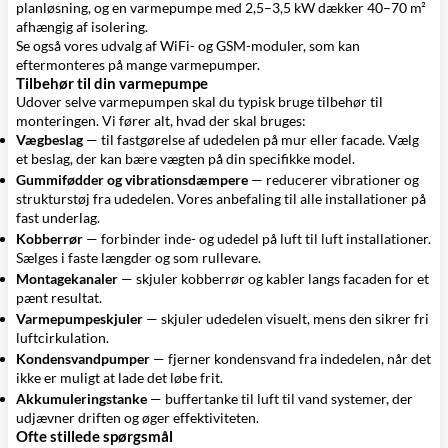
planløsning, og en varmepumpe med 2,5–3,5 kW dækker 40–70 m²
afhængig af isolering.
Se også vores udvalg af
WiFi- og GSM-moduler
, som kan
eftermonteres på mange varmepumper.
Tilbehør til din varmepumpe
Udover selve varmepumpen skal du typisk bruge tilbehør til
monteringen. Vi fører alt, hvad der skal bruges:
Vægbeslag
— til fastgørelse af udedelen på mur eller facade. Vælg
et beslag, der kan bære vægten på din specifikke model.
Gummifødder og vibrationsdæmpere
— reducerer vibrationer og
strukturstøj fra udedelen. Vores anbefaling til alle installationer på
fast underlag.
Kobberrør
— forbinder inde- og udedel på luft til luft installationer.
Sælges i faste længder og som rullevare.
Montagekanaler
— skjuler kobberrør og kabler langs facaden for et
pænt resultat.
Varmepumpeskjuler
— skjuler udedelen visuelt, mens den sikrer fri
luftcirkulation.
Kondensvandpumper
— fjerner kondensvand fra indedelen, når det
ikke er muligt at lade det løbe frit.
Akkumuleringstanke
— buffertanke til luft til vand systemer, der
udjævner driften og øger effektiviteten.
Ofte stillede spørgsmål