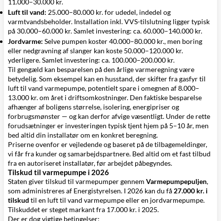
11.000–30.000 kr.
Luft til vand:
25.000–80.000 kr. for udedel, indedel og
varmtvandsbeholder. Installation inkl. VVS-tilslutning ligger typisk
på 30.000–60.000 kr. Samlet investering: ca. 60.000–140.000 kr.
Jordvarme:
Selve pumpen koster 40.000–80.000 kr., men boring
eller nedgravning af slanger kan koste 50.000–120.000 kr.
yderligere. Samlet investering: ca. 100.000–200.000 kr.
Til gengæld kan besparelsen på den årlige varmeregning være
betydelig. Som eksempel kan en husstand, der skifter fra gasfyr til
luft til vand varmepumpe, potentielt spare i omegnen af 8.000–
13.000 kr. om året i driftsomkostninger. Den faktiske besparelse
afhænger af boligens størrelse, isolering, energipriser og
forbrugsmønster — og kan derfor afvige væsentligt. Under de rette
forudsætninger er investeringen typisk tjent hjem på 5–10 år, men
bed altid din installatør om en konkret beregning.
Priserne ovenfor er vejledende og baseret på de tilbagemeldinger,
vi får fra kunder og samarbejdspartnere. Bed altid om et fast tilbud
fra en autoriseret installatør, før arbejdet påbegyndes.
Tilskud til varmepumpe i 2026
Staten giver tilskud til varmepumper gennem
Varmepumpepuljen
,
som administreres af Energistyrelsen. I 2026 kan du få
27.000 kr. i
tilskud
til en luft til vand varmepumpe eller en jordvarmepumpe.
Tilskuddet er steget markant fra 17.000 kr. i 2025.
Der er dog vigtige betingelser: