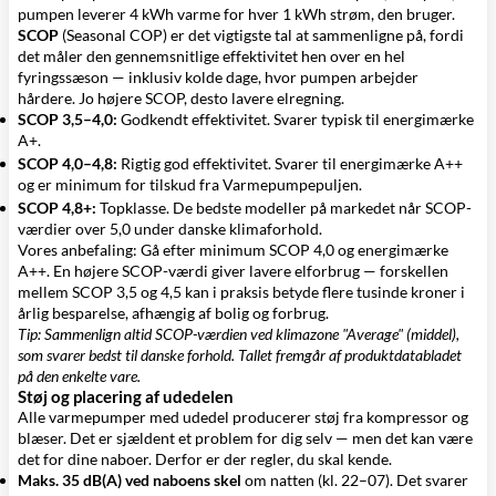
pumpen leverer 4 kWh varme for hver 1 kWh strøm, den bruger.
SCOP
(Seasonal COP) er det vigtigste tal at sammenligne på, fordi
det måler den gennemsnitlige effektivitet hen over en hel
fyringssæson — inklusiv kolde dage, hvor pumpen arbejder
hårdere. Jo højere SCOP, desto lavere elregning.
SCOP 3,5–4,0:
Godkendt effektivitet. Svarer typisk til energimærke
A+.
SCOP 4,0–4,8:
Rigtig god effektivitet. Svarer til energimærke A++
og er minimum for tilskud fra Varmepumpepuljen.
SCOP 4,8+:
Topklasse. De bedste modeller på markedet når SCOP-
værdier over 5,0 under danske klimaforhold.
Vores anbefaling: Gå efter minimum SCOP 4,0 og energimærke
A++. En højere SCOP-værdi giver lavere elforbrug — forskellen
mellem SCOP 3,5 og 4,5 kan i praksis betyde flere tusinde kroner i
årlig besparelse, afhængig af bolig og forbrug.
Tip: Sammenlign altid SCOP-værdien ved klimazone "Average" (middel),
som svarer bedst til danske forhold. Tallet fremgår af produktdatabladet
på den enkelte vare.
Støj og placering af udedelen
Alle varmepumper med udedel producerer støj fra kompressor og
blæser. Det er sjældent et problem for dig selv — men det kan være
det for dine naboer. Derfor er der regler, du skal kende.
Maks. 35 dB(A) ved naboens skel
om natten (kl. 22–07). Det svarer