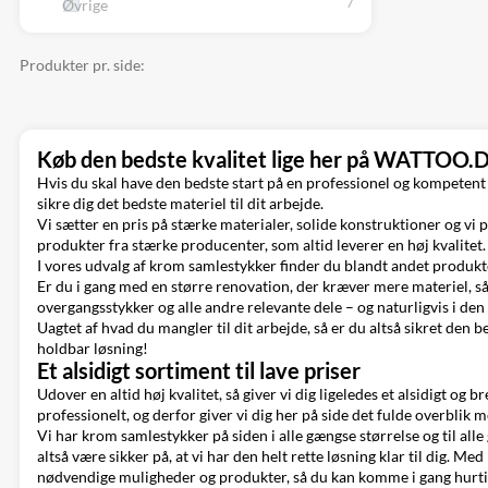
Øvrige
Produkter pr. side:
Køb den bedste kvalitet lige her på WATTOO.
Hvis du skal have den bedste start på en professionel og kompetent lø
sikre dig det bedste materiel til dit arbejde.
Vi sætter en pris på stærke materialer, solide konstruktioner og vi pri
produkter fra stærke producenter, som altid leverer en høj kvalitet.
I vores udvalg af krom samlestykker finder du blandt andet produk
Er du i gang med en større renovation, der kræver mere materiel, s
overgangsstykker
og alle andre relevante dele – og naturligvis i de
Uagtet af hvad du mangler til dit arbejde, så er du altså sikret de
holdbar løsning!
Et alsidigt sortiment til lave priser
Udover en altid høj kvalitet, så giver vi dig ligeledes et alsidigt og b
professionelt, og derfor giver vi dig her på side det fulde overblik 
Vi har krom samlestykker på siden i alle gængse størrelse og til all
altså være sikker på, at vi har den helt rette løsning klar til dig. Me
nødvendige muligheder og produkter, så du kan komme i gang hurti