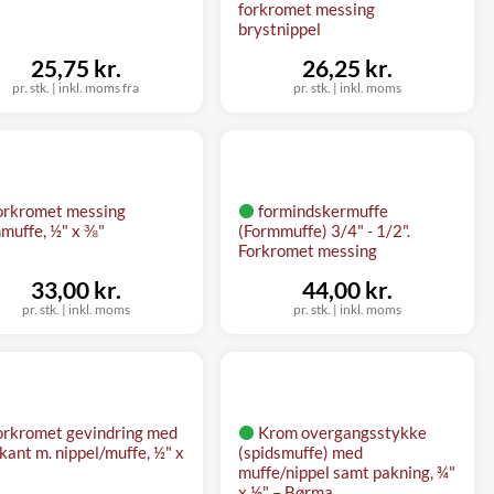
forkromet messing
brystnippel
25,75 kr.
26,25 kr.
pr. stk.
|
inkl. moms fra
pr. stk.
|
inkl. moms
orkromet messing
formindskermuffe
muffe, ½" x ⅜"
(Formmuffe) 3/4" - 1/2".
Forkromet messing
33,00 kr.
44,00 kr.
pr. stk.
|
inkl. moms
pr. stk.
|
inkl. moms
orkromet gevindring med
Krom overgangsstykke
kant m. nippel/muffe, ½" x
(spidsmuffe) med
muffe/nippel samt pakning, ¾"
x ½" – Børma