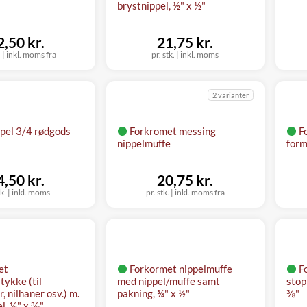
brystnippel, ½" x ½"
2,50 kr.
21,75 kr.
.
|
inkl. moms fra
pr. stk.
|
inkl. moms
2 varianter
pel 3/4 rødgods
Forkromet messing
F
nippelmuffe
form
4,50 kr.
20,75 kr.
tk.
|
inkl. moms
pr. stk.
|
inkl. moms fra
et
Forkormet nippelmuffe
F
ykke (til
med nippel/muffe samt
stop
, nilhaner osv.) m.
pakning, ¾" x ½"
⅜"
l, ½" x ⅜"