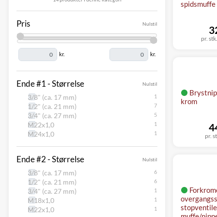
spidsmuffe
Pris
Nulstil
3
pr. stk
kr.
kr.
Ende #1 - Størrelse
Nulstil
Brystnip
3/8" (ca. 17 mm)
krom
1/2" (ca. 21 mm)
3/4" (ca. 27 mm)
M22x1,0
4
M24x1,0
pr. s
Ende #2 - Størrelse
Nulstil
3/8" (ca. 17 mm)
1/2" (ca. 21 mm)
Forkrom
3/4" (ca. 27 mm)
overgangsst
M18x1,0
stopventiler
M22x1,0
muffe/nippe