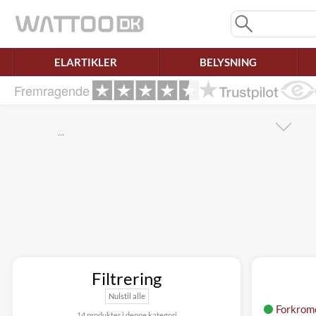
Mangler chatten?
Ret samtykke!
ELARTIKLER
BELYSNING
Fremragende
…
Filtrering
Nulstil alle
Forkrom
14 produkter i denne kategori