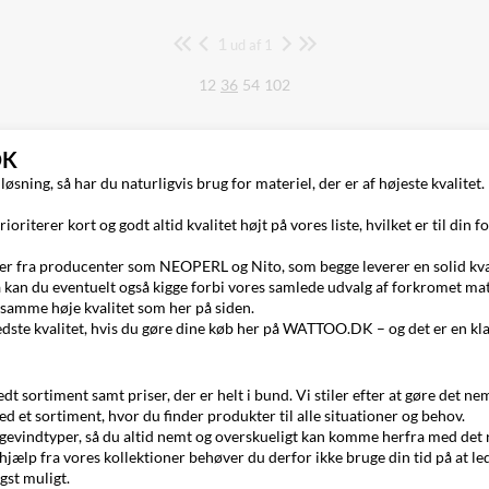
1
Side
ud af 1
12
36
54
102
DK
sning, så har du naturligvis brug for materiel, der er af højeste kvalitet.
oriterer kort og godt altid kvalitet højt på vores liste, hvilket er til din f
ter fra producenter som
NEOPERL
og
Nito
, som begge leverer en solid kval
å kan du eventuelt også kigge forbi vores samlede udvalg af forkromet mat
n samme høje kvalitet som her på siden.
n bedste kvalitet, hvis du gøre dine køb her på WATTOO.DK – og det er en k
redt sortiment samt priser, der er helt i bund. Vi stiler efter at gøre det ne
med et sortiment, hvor du finder produkter til alle situationer og behov.
e gevindtyper, så du altid nemt og overskueligt kan komme herfra med det r
d hjælp fra vores kollektioner behøver du derfor ikke bruge din tid på at led
gst muligt.