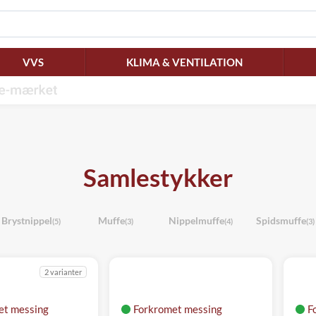
VVS
KLIMA & VENTILATION
Samlestykker
Brystnippel
Muffe
Nippelmuffe
Spidsmuffe
(5)
(3)
(4)
(3)
2 varianter
et messing
Forkromet messing
F