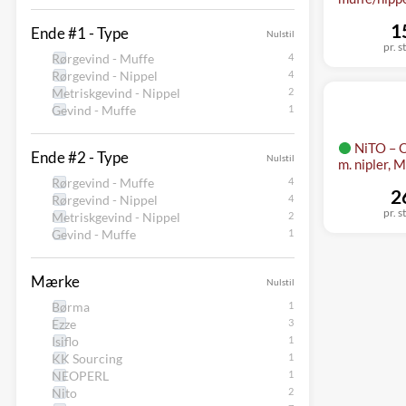
1
Ende #1 - Type
Nulstil
pr. s
Rørgevind - Muffe
Rørgevind - Nippel
Metriskgevind - Nippel
Gevind - Muffe
NiTO – 
Ende #2 - Type
Nulstil
m. nipler,
Rørgevind - Muffe
2
Rørgevind - Nippel
pr. s
Metriskgevind - Nippel
Gevind - Muffe
Mærke
Nulstil
Børma
Ezze
Isiflo
KK Sourcing
NEOPERL
Nito