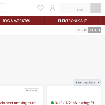
BYG & VÆRKTØJ
ELEKTRONIK & IT
TILBUD
OUTLET
3 varianter
orkromet messing muffe
3/4" x 1/2" afzinkningsfri