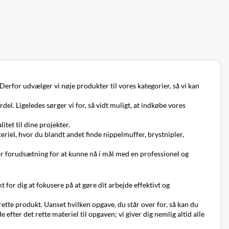
 Derfor udvælger vi nøje produkter til vores kategorier, så vi kan
ordel. Ligeledes sørger vi for, så vidt muligt, at indkøbe vores
itet til dine projekter.
eriel, hvor du blandt andet finde
nippelmuffer
,
brystnipler
,
lar forudsætning for at kunne nå i mål med en professionel og
mt for dig at fokusere på at gøre dit arbejde effektivt og
ette produkt. Uanset hvilken opgave, du står over for, så kan du
e efter det rette materiel til opgaven; vi giver dig nemlig altid alle