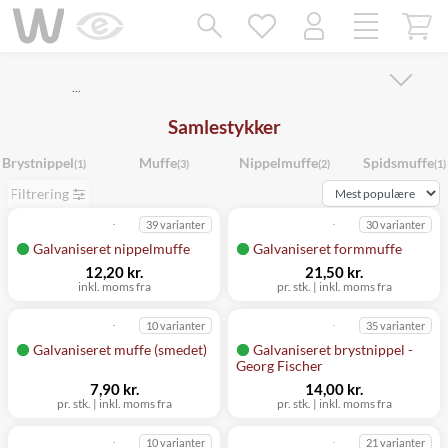
Mangler chatten?
Ret samtykke!
…
Samlestykker
Brystnippel
Muffe
Nippelmuffe
Spidsmuffe
(1)
(3)
(2)
(1)
Filtrering
39 varianter
30 varianter
Galvaniseret nippelmuffe
Galvaniseret formmuffe
12,20 kr.
21,50 kr.
inkl. moms fra
pr. stk. | inkl. moms fra
10 varianter
35 varianter
Galvaniseret muffe (smedet)
Galvaniseret brystnippel -
Georg Fischer
7,90 kr.
14,00 kr.
pr. stk. | inkl. moms fra
pr. stk. | inkl. moms fra
10 varianter
21 varianter