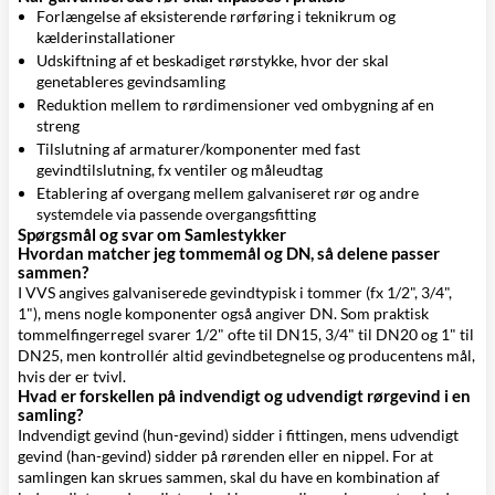
Forlængelse af eksisterende rørføring i teknikrum og
kælderinstallationer
Udskiftning af et beskadiget rørstykke, hvor der skal
genetableres gevindsamling
Reduktion mellem to rørdimensioner ved ombygning af en
streng
Tilslutning af armaturer/komponenter med fast
gevindtilslutning, fx ventiler og måleudtag
Etablering af overgang mellem galvaniseret rør og andre
systemdele via passende overgangsfitting
Spørgsmål og svar om Samlestykker
Hvordan matcher jeg tommemål og DN, så delene passer
sammen?
I VVS angives galvaniserede gevindtypisk i tommer (fx 1/2", 3/4",
1"), mens nogle komponenter også angiver DN. Som praktisk
tommelfingerregel svarer 1/2" ofte til DN15, 3/4" til DN20 og 1" til
DN25, men kontrollér altid gevindbetegnelse og producentens mål,
hvis der er tvivl.
Hvad er forskellen på indvendigt og udvendigt rørgevind i en
samling?
Indvendigt gevind (hun-gevind) sidder i fittingen, mens udvendigt
gevind (han-gevind) sidder på rørenden eller en nippel. For at
samlingen kan skrues sammen, skal du have en kombination af