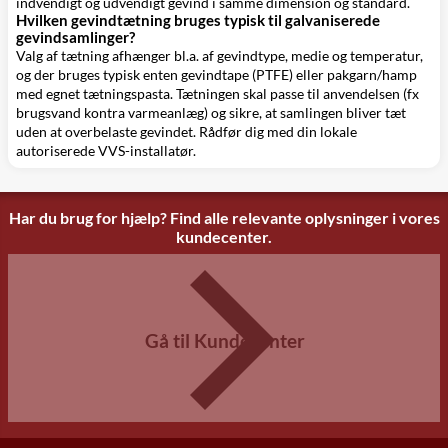
indvendigt og udvendigt gevind i samme dimension og standard.
Hvilken gevindtætning bruges typisk til galvaniserede
gevindsamlinger?
Valg af tætning afhænger bl.a. af gevindtype, medie og temperatur,
og der bruges typisk enten gevindtape (PTFE) eller pakgarn/hamp
med egnet tætningspasta. Tætningen skal passe til anvendelsen (fx
brugsvand kontra varmeanlæg) og sikre, at samlingen bliver tæt
uden at overbelaste gevindet. Rådfør dig med din lokale
autoriserede VVS-installatør.
Har du brug for hjælp? Find alle relevante oplysninger i vores
kundecenter.
Gå til Kundecenter