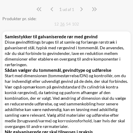
1
Side
ud af 1
Produkter pr. side:
12
36
54
102
Samlestykker til galvaniserede rør med gevind
Disse gevindfittings bruges til at samle og forlænge rørstræk i
galvaniseret stål, typisk med rørgevind i tommemål. De anvendes,
når du skal forbinde to gevindender, lave en reduktion mellem
dimensioner eller etablere en overgang til andre komponenter i
rørføringen.
Sådan vælger du tommemål, gevindtype og udførelse
Start med dimensionen (tommestørrelse/DN) og kontrollér, om du
har indvendigt eller udvendigt gevind på de dele, der skal forbindes.
Vær også opmærksom på gevindstandard (fx cylindrisk kontra
konisk rørgevind), da tætning og pasform afhænger af den
kombination, der er valgt. Ved ændring af dimension skal du vælge
en reducerende udførelse, og ved sammenkobling hvor senere
adskillelse kan være nødvendig, kan en løsning med adskillelig
samling være relevant. Vælg altid materialer og udførelse efter
medie (brugsvand/varme) og korrosionsforhold, især hvis der skal
overganges til andre rørmaterialer.
Når galvaniserede rør skal tilpasses i praksis