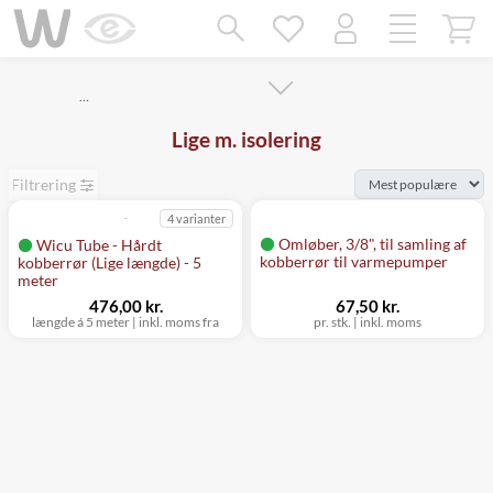
Mangler chatten?
Ret samtykke!
…
Lige m. isolering
Filtrering
4 varianter
Omløber, 3/8", til samling af
Wicu Tube - Hårdt
kobberrør til varmepumper
kobberrør (Lige længde) - 5
meter
476,00 kr.
67,50 kr.
længde á 5 meter
|
inkl. moms fra
pr. stk.
|
inkl. moms