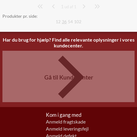
1
Side
ud af 1
Produkter pr. side:
12
36
54
102
Har du brug for hjælp? Find alle relevante oplysninger i vores
kundecenter.
Gå til Kundecenter
Kom i gang med
Anmeld fragtskade
Anmeld leveringsfejl
Anmeld defekt