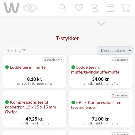
Mangler chatten?
Ret samtykke!
…
T-stykker
Filtrering
48 varianter
6 varianter
Lodde tee m. muffer
Lodde tee m.
muffe/gevindmuffe/muffe
8,10 kr.
34,00 kr.
pr. stk.
|
inkl. moms fra
pr. stk.
|
inkl. moms fra
2 varianter
Kompressions tee til
FPL – Kompressions tee
kobberrør, 15 x 15 x 15 mm –
(gevind ender)
Øvrige
49,25 kr.
71,00 kr.
pr. stk.
|
inkl. moms
pr. stk.
|
inkl. moms fra
5 varianter