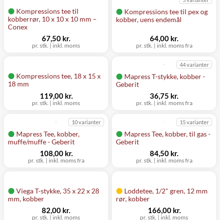
Kompressions tee til
Kompressions tee til pex og
kobberrør, 10 x 10 x 10 mm –
kobber, uens endemål
Conex
67,50 kr.
64,00 kr.
pr. stk.
|
inkl. moms
pr. stk.
|
inkl. moms fra
44 varianter
Kompressions tee, 18 x 15 x
Mapress T-stykke, kobber -
18 mm
Geberit
119,00 kr.
36,75 kr.
pr. stk.
|
inkl. moms
pr. stk.
|
inkl. moms fra
10 varianter
15 varianter
Mapress Tee, kobber,
Mapress Tee, kobber, til gas -
muffe/muffe - Geberit
Geberit
108,00 kr.
84,50 kr.
pr. stk.
|
inkl. moms fra
pr. stk.
|
inkl. moms fra
Viega T-stykke, 35 x 22 x 28
Loddetee, 1/2" gren, 12 mm
mm, kobber
rør, kobber
82,00 kr.
166,00 kr.
pr. stk.
|
inkl. moms
pr. stk.
|
inkl. moms