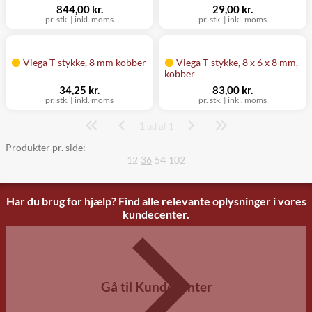
844,00 kr.
29,00 kr.
pr. stk.
|
inkl. moms
pr. stk.
|
inkl. moms
Viega T-stykke, 8 mm kobber
Viega T-stykke, 8 x 6 x 8 mm,
kobber
34,25 kr.
83,00 kr.
pr. stk.
|
inkl. moms
pr. stk.
|
inkl. moms
1
Side
ud af 1
Produkter pr. side:
12
36
54
102
Har du brug for hjælp? Find alle relevante oplysninger i vores
kundecenter.
Gå til Kundecenter