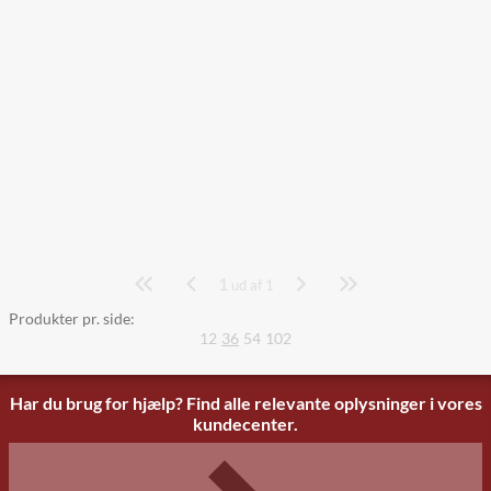
1
Side
ud af 1
Produkter pr. side:
12
36
54
102
Har du brug for hjælp? Find alle relevante oplysninger i vores
kundecenter.