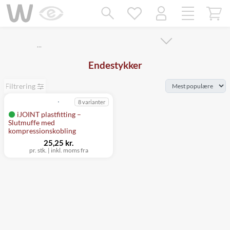
Mangler chatten?
Ret samtykke!
…
Endestykker
Filtrering
8 varianter
iJOINT plastfitting –
Slutmuffe med
kompressionskobling
25,25 kr.
pr. stk.
|
inkl. moms fra