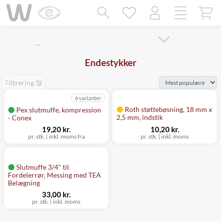
Mangler chatten?
Ret samtykke!
…
Endestykker
Filtrering
6 varianter
Roth støttebøsning, 18 mm x
Pex slutmuffe, kompression
2,5 mm, indstik
- Conex
19,20 kr.
10,20 kr.
pr. stk.
|
inkl. moms fra
pr. stk.
|
inkl. moms
Slutmuffe 3/4" til
Fordelerrør, Messing med TEA
Belægning
33,00 kr.
pr. stk.
|
inkl. moms