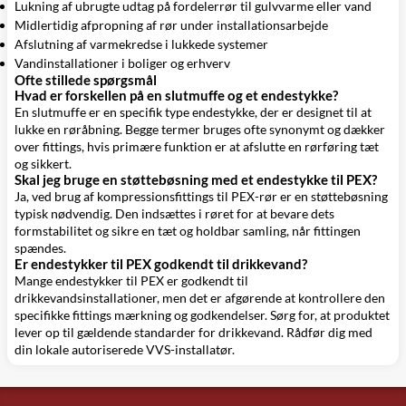
Lukning af ubrugte udtag på fordelerrør til gulvvarme eller vand
Midlertidig afpropning af rør under installationsarbejde
Afslutning af varmekredse i lukkede systemer
Vandinstallationer i boliger og erhverv
Ofte stillede spørgsmål
Hvad er forskellen på en slutmuffe og et endestykke?
En slutmuffe er en specifik type endestykke, der er designet til at
lukke en røråbning. Begge termer bruges ofte synonymt og dækker
over fittings, hvis primære funktion er at afslutte en rørføring tæt
og sikkert.
Skal jeg bruge en støttebøsning med et endestykke til PEX?
Ja, ved brug af kompressionsfittings til PEX-rør er en støttebøsning
typisk nødvendig. Den indsættes i røret for at bevare dets
formstabilitet og sikre en tæt og holdbar samling, når fittingen
spændes.
Er endestykker til PEX godkendt til drikkevand?
Mange endestykker til PEX er godkendt til
drikkevandsinstallationer, men det er afgørende at kontrollere den
specifikke fittings mærkning og godkendelser. Sørg for, at produktet
lever op til gældende standarder for drikkevand. Rådfør dig med
din lokale autoriserede VVS-installatør.