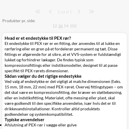
1
Side
ud af 1
Produkter pr. side:
12
36
54
102
Hvad er et endestykke til PEX rør?
Et endestykke til PEX rør er en fitting, der anvendes til at lukke en
rørføring eller en gren på et fordelerør permanent og tæt. Disse
fittings er afgørende for at sikre, at et VVS-system er fuldstændigt
lukket og forhindrer lækager. De findes typisk som
kompressionsfittings eller indstiksmodeller, designet til at passe
specifikt til PEX-rørets dimensioner.
Sådan vælger du det rigtige endestykke
Ved valg af endestykke er det vigtigt at matche dimensionen (f.eks.
15 mm, 18 mm, 22 mm) med PEX-røret. Overvej fittingstypen – om
det skal være en kompressionsfitting, der kræver en støttebøsning,
eller en indstiksfitting. Materialet, ofte messing eller plast, skal
være godkendt til den specifikke anvendelse, især hvis det er til
drikkevandsinstallationer. Kontroller altid produktets
godkendelser og systemkompatibilitet.
Typiske anvendelser
Afslutning af PEX-rør i vægge eller gulve