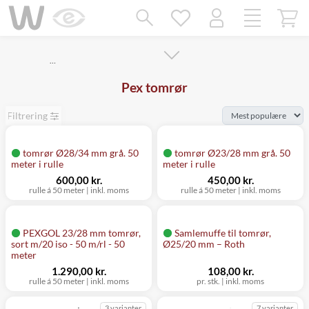
Mangler chatten?
Ret samtykke!
…
Pex tomrør
Filtrering
tomrør Ø28/34 mm grå. 50
tomrør Ø23/28 mm grå. 50
meter i rulle
meter i rulle
600,00 kr.
450,00 kr.
rulle á 50 meter
|
inkl. moms
rulle á 50 meter
|
inkl. moms
PEXGOL 23/28 mm tomrør,
Samlemuffe til tomrør,
sort m/20 iso - 50 m/rl - 50
Ø25/20 mm – Roth
meter
1.290,00 kr.
108,00 kr.
rulle á 50 meter
|
inkl. moms
pr. stk.
|
inkl. moms
3 varianter
7 varianter