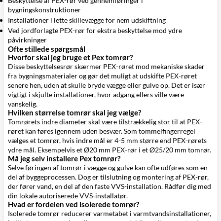
Beskyttelse af PEX-rør ved gennemføringer i
bygningskonstruktioner
Installationer i lette skillevægge for nem udskiftning
Ved jordforlagte PEX-rør for ekstra beskyttelse mod ydre
påvirkninger
Ofte stillede spørgsmål
Hvorfor skal jeg bruge et Pex tomrør?
Disse beskyttelsesrør skærmer PEX-røret mod mekaniske skader
fra bygningsmaterialer og gør det muligt at udskifte PEX-røret
senere hen, uden at skulle bryde vægge eller gulve op. Det er især
vigtigt i skjulte installationer, hvor adgang ellers ville være
vanskelig.
Hvilken størrelse tomrør skal jeg vælge?
Tomrørets indre diameter skal være tilstrækkelig stor til at PEX-
røret kan føres igennem uden besvær. Som tommelfingerregel
vælges et tomrør, hvis indre mål er 4-5 mm større end PEX-rørets
ydre mål. Eksempelvis et Ø20 mm PEX-rør i et Ø25/20 mm tomrør.
Må jeg selv installere Pex tomrør?
Selve føringen af tomrør i vægge og gulve kan ofte udføres som en
del af byggeprocessen. Dog er tilslutning og montering af PEX-rør,
der fører vand, en del af den faste VVS-installation. Rådfør dig med
din lokale autoriserede VVS-installatør.
Hvad er fordelen ved isolerede tomrør?
Isolerede tomrør reducerer varmetabet i varmtvandsinstallationer,