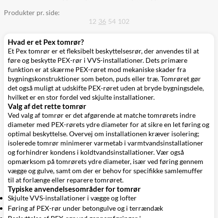
Produkter pr. side:
12
36
54
102
Hvad er et Pex tomrør?
Et Pex tomrør er et fleksibelt beskyttelsesrør, der anvendes til at
føre og beskytte PEX-rør i VVS-installationer. Dets primære
funktion er at skærme PEX-røret mod mekaniske skader fra
bygningskonstruktioner som beton, puds eller træ. Tomrøret gør
det også muligt at udskifte PEX-røret uden at bryde bygningsdele,
hvilket er en stor fordel ved skjulte installationer.
Valg af det rette tomrør
Ved valg af tomrør er det afgørende at matche tomrørets indre
diameter med PEX-rørets ydre diameter for at sikre en let føring og
optimal beskyttelse. Overvej om installationen kræver isolering;
isolerede tomrør minimerer varmetab i varmtvandsinstallationer
og forhindrer kondens i koldtvandsinstallationer. Vær også
opmærksom på tomrørets ydre diameter, især ved føring gennem
vægge og gulve, samt om der er behov for specifikke samlemuffer
til at forlænge eller reparere tomrøret.
Typiske anvendelsesområder for tomrør
Skjulte VVS-installationer i vægge og lofter
Føring af PEX-rør under betongulve og i terrændæk