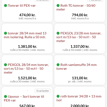
Tomrør til PEX-rør
Roth TG tomrør - 50/60
meter
474,00 kr.
794,00 kr.
inkl. moms fra
inkl. moms fra
tomrør 28/34 mm med 13
PEXGOL 23/28 mm tomrør,
mm isolering. Rulle a 50 mtr.
sort m/13 iso - 50 m/rl - 50
meter
1.381,00 kr.
1.337,00 kr.
rulle á 50 meter
|
inkl. moms
rulle á 50 meter
|
inkl. moms
PEXGOL 28/34 mm tomrør,
Roth samlemuffe 34 mm
sort m/13 iso - 50 m/rl - 50
tomrør
meter
1.521,00 kr.
131,00 kr.
rulle á 50 meter
|
inkl. moms
pr. stk.
|
inkl. moms
4 varianter
roth tomrør 34/28 + 13 mm
Uponor – Sort tomrør til
isol
PEX-rør
567,00 kr.
2.000,00 kr.