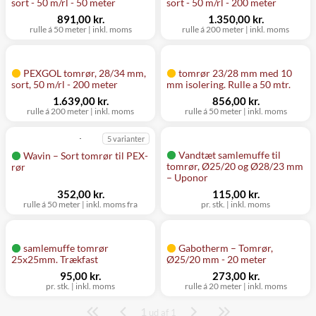
sort - 50 m/rl - 50 meter
sort - 50 m/rl - 200 meter
891,00 kr.
1.350,00 kr.
rulle á 50 meter
|
inkl. moms
rulle á 200 meter
|
inkl. moms
PEXGOL tomrør, 28/34 mm,
tomrør 23/28 mm med 10
sort, 50 m/rl - 200 meter
mm isolering. Rulle a 50 mtr.
1.639,00 kr.
856,00 kr.
rulle á 200 meter
|
inkl. moms
rulle á 50 meter
|
inkl. moms
5 varianter
Vandtæt samlemuffe til
Wavin – Sort tomrør til PEX-
tomrør, Ø25/20 og Ø28/23 mm
rør
– Uponor
352,00 kr.
115,00 kr.
rulle á 50 meter
|
inkl. moms fra
pr. stk.
|
inkl. moms
samlemuffe tomrør
Gabotherm – Tomrør,
25x25mm. Trækfast
Ø25/20 mm - 20 meter
95,00 kr.
273,00 kr.
pr. stk.
|
inkl. moms
rulle á 20 meter
|
inkl. moms
1
Side
ud af 1