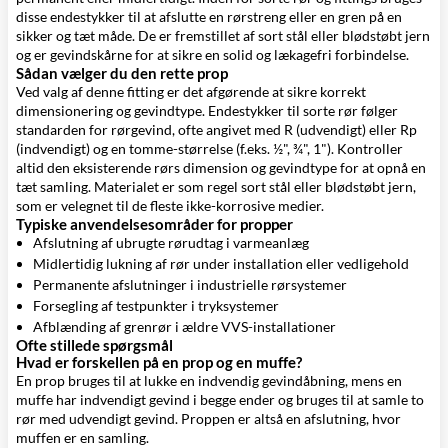
disse endestykker til at afslutte en rørstreng eller en gren på en
sikker og tæt måde. De er fremstillet af sort stål eller blødstøbt jern
og er gevindskårne for at sikre en solid og lækagefri forbindelse.
Sådan vælger du den rette prop
Ved valg af denne fitting er det afgørende at sikre korrekt
dimensionering og gevindtype. Endestykker til sorte rør følger
standarden for rørgevind, ofte angivet med R (udvendigt) eller Rp
(indvendigt) og en tomme-størrelse (f.eks. ½", ¾", 1"). Kontroller
altid den eksisterende rørs dimension og gevindtype for at opnå en
tæt samling. Materialet er som regel sort stål eller blødstøbt jern,
som er velegnet til de fleste ikke-korrosive medier.
Typiske anvendelsesområder for propper
Afslutning af ubrugte rørudtag i varmeanlæg
Midlertidig lukning af rør under installation eller vedligehold
Permanente afslutninger i industrielle rørsystemer
Forsegling af testpunkter i tryksystemer
Afblænding af grenrør i ældre VVS-installationer
Ofte stillede spørgsmål
Hvad er forskellen på en prop og en muffe?
En prop bruges til at lukke en indvendig gevindåbning, mens en
muffe har indvendigt gevind i begge ender og bruges til at samle to
rør med udvendigt gevind. Proppen er altså en afslutning, hvor
muffen er en samling.