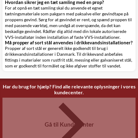
Hvordan sikrer jeg en tæt samling med en prop?
For at opnå en tæt samling skal du anvende et egnet
tætningsmateriale som pakgarn med paksalve eller gevindtape på
proppens gevind. Sørg for at gevindet er rent, og spænd proppen til
med passende værktøj, men undgå at overspænde, da det kan
beskadige gevindet. Rådfør dig altid med din lokale autoriserede
VVS-installatør inden installation af faste VVS-installationer.
Må propper af sort stål anvendes i drikkevandsinstallationer?
Propper af sort stål er generelt ikke godkendt til brug i
drikkevandsinstallationer i Danmark. Til drikkevand anbefales
fittings i materialer som rustfrit stål, messing eller galvaniseret stål,
som er godkendt til formålet og ikke afgiver stoffer til vandet.
Har du brug for hjælp? Find alle relevante oplysninger i vores
kundecenter.
Gå til Kundecenter