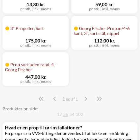
13,30 kr.
59,00 kr.
pr. stk. | inkl. moms
pr. stk. | inkl. moms
3" Propeller, Sort
Georg Fischer Prop m/4-6
kant, 3'', sort stål, nippel
175,00 kr.
112,00 kr.
pr. stk. | inkl. moms
pr. stk. | inkl. moms
Prop sort uden rand, 4 -
Georg Fischer
447,00 kr.
pr. stk. | inkl. moms
1
Side
ud af 1
Produkter pr. side:
12
36
54
102
Hvad er en prop til rørinstallationer?
En prop er en VVS-fitting, der anvendes til at lukke en røråbning
permanent eller midlertidigt. Inden for sorte rør og fittings bruges