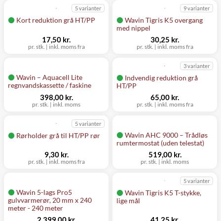
5 varianter
9 varianter
Kort reduktion grå HT/PP
Wavin Tigris K5 overgang
med nippel
17,50 kr.
30,25 kr.
pr. stk.
|
inkl. moms fra
pr. stk.
|
inkl. moms fra
3 varianter
Wavin – Aquacell Lite
Indvendig reduktion grå
regnvandskassette / faskine
HT/PP
398,00 kr.
65,00 kr.
pr. stk.
|
inkl. moms
pr. stk.
|
inkl. moms fra
5 varianter
Wavin AHC 9000 – Trådløs
Rørholder grå til HT/PP rør
rumtermostat (uden telestat)
9,30 kr.
519,00 kr.
pr. stk.
|
inkl. moms fra
pr. stk.
|
inkl. moms
5 varianter
Wavin 5-lags Pro5
Wavin Tigris K5 T-stykke,
gulvvarmerør, 20 mm x 240
lige mål
meter - 240 meter
2.399,00 kr.
41,25 kr.