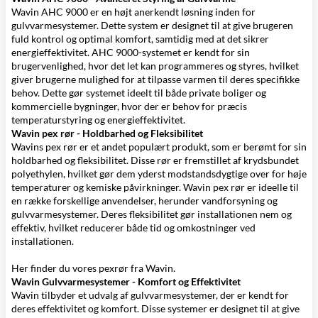
Wavin AHC 9000
er en højt anerkendt løsning inden for
gulvvarmesystemer. Dette system er designet til at give brugeren
fuld kontrol og optimal komfort, samtidig med at det sikrer
energieffektivitet. AHC 9000-systemet er kendt for sin
brugervenlighed, hvor det let kan programmeres og styres, hvilket
giver brugerne mulighed for at tilpasse varmen til deres specifikke
behov. Dette gør systemet ideelt til både private boliger og
kommercielle bygninger, hvor der er behov for præcis
temperaturstyring og energieffektivitet.
Wavin pex rør - Holdbarhed og Fleksibilitet
Wavins pex rør er et andet populært produkt, som er berømt for sin
holdbarhed og fleksibilitet. Disse rør er fremstillet af krydsbundet
polyethylen, hvilket gør dem yderst modstandsdygtige over for høje
temperaturer og kemiske påvirkninger. Wavin pex rør er ideelle til
en række forskellige anvendelser, herunder vandforsyning og
gulvvarmesystemer. Deres fleksibilitet gør installationen nem og
effektiv, hvilket reducerer både tid og omkostninger ved
installationen.
Her finder du vores
pexrør fra Wavin
.
Wavin Gulvvarmesystemer - Komfort og Effektivitet
Wavin tilbyder et udvalg af gulvvarmesystemer, der er kendt for
deres effektivitet og komfort. Disse systemer er designet til at give