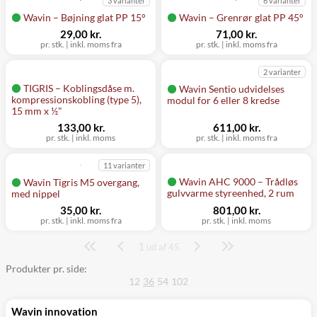
3 varianter
6 varianter
Wavin – Bøjning glat PP 15°
Wavin – Grenrør glat PP 45°
29,00 kr.
71,00 kr.
pr. stk.
|
inkl. moms fra
pr. stk.
|
inkl. moms fra
2 varianter
TIGRIS – Koblingsdåse m.
Wavin Sentio udvidelses
kompressionskobling (type 5),
modul for 6 eller 8 kredse
15 mm x ½"
133,00 kr.
611,00 kr.
pr. stk.
|
inkl. moms
pr. stk.
|
inkl. moms fra
11 varianter
Wavin AHC 9000 – Trådløs
Wavin Tigris M5 overgang,
gulvvarme styreenhed, 2 rum
med nippel
35,00 kr.
801,00 kr.
pr. stk.
|
inkl. moms fra
pr. stk.
|
inkl. moms
1
Side
ud af 45
Produkter pr. side:
12
36
54
102
Wavin innovation