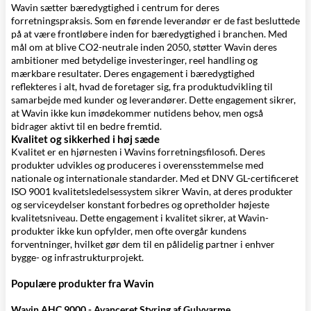
Wavin sætter bæredygtighed i centrum for deres
forretningspraksis. Som en førende leverandør er de fast besluttede
på at være frontløbere inden for bæredygtighed i branchen. Med
mål om at blive CO2-neutrale inden 2050, støtter Wavin deres
ambitioner med betydelige investeringer, reel handling og
mærkbare resultater. Deres engagement i bæredygtighed
reflekteres i alt, hvad de foretager sig, fra produktudvikling til
samarbejde med kunder og leverandører. Dette engagement sikrer,
at Wavin ikke kun imødekommer nutidens behov, men også
bidrager aktivt til en bedre fremtid.
Kvalitet og sikkerhed i høj sæde
Kvalitet er en hjørnesten i Wavins forretningsfilosofi. Deres
produkter udvikles og produceres i overensstemmelse med
nationale og internationale standarder. Med et DNV GL-certificeret
ISO 9001 kvalitetsledelsessystem sikrer Wavin, at deres produkter
og serviceydelser konstant forbedres og opretholder højeste
kvalitetsniveau. Dette engagement i kvalitet sikrer, at Wavin-
produkter ikke kun opfylder, men ofte overgår kundens
forventninger, hvilket gør dem til en pålidelig partner i enhver
bygge- og infrastrukturprojekt.
Populære produkter fra Wavin
Wavin AHC 9000 - Avanceret Styring af Gulvvarme