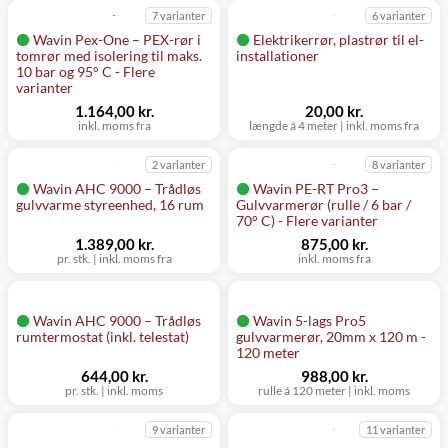
7 varianter
6 varianter
Wavin Pex-One – PEX-rør i
Elektrikerrør, plastrør til el-
tomrør med isolering til maks.
installationer
10 bar og 95° C - Flere
varianter
1.164,00 kr.
20,00 kr.
inkl. moms fra
længde á 4 meter
|
inkl. moms fra
2 varianter
8 varianter
Wavin AHC 9000 – Trådløs
Wavin PE-RT Pro3 –
gulvvarme styreenhed, 16 rum
Gulvvarmerør (rulle / 6 bar /
70° C) - Flere varianter
1.389,00 kr.
875,00 kr.
pr. stk.
|
inkl. moms fra
inkl. moms fra
Wavin AHC 9000 – Trådløs
Wavin 5-lags Pro5
rumtermostat (inkl. telestat)
gulvvarmerør, 20mm x 120 m -
120 meter
644,00 kr.
988,00 kr.
pr. stk.
|
inkl. moms
rulle á 120 meter
|
inkl. moms
9 varianter
11 varianter