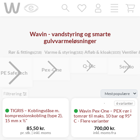
Mangler chatten?
Ret samtykke!
Wavin - vandstyring og smarte
gulvvarmeløsninger
Rør & fittings
Varme & styring
Afløb & kloak
Ventiler 
(218)
(182)
(1035)
Q-Bic
Sentio
Pex-One
PE Safetech
Filtrering
6 varianter
TIGRIS – Koblingsdåse m.
Wavin Pex-One – PEX-rør i
kompressionskobling (type 2),
tomrør til maks. 10 bar og 95°
15 mm x ½"
C - Flere varianter
85,50 kr.
700,00 kr.
pr. stk.
|
inkl. moms
inkl. moms fra