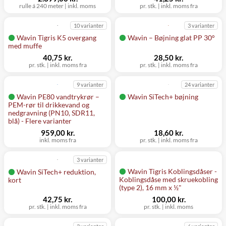
rulle á 240 meter
|
inkl. moms
pr. stk.
|
inkl. moms fra
10 varianter
3 varianter
Wavin Tigris K5 overgang
Wavin – Bøjning glat PP 30°
med muffe
40,75 kr.
28,50 kr.
pr. stk.
|
inkl. moms fra
pr. stk.
|
inkl. moms fra
9 varianter
24 varianter
Wavin PE80 vandtrykrør –
Wavin SiTech+ bøjning
PEM-rør til drikkevand og
nedgravning (PN10, SDR11,
blå) - Flere varianter
959,00 kr.
18,60 kr.
inkl. moms fra
pr. stk.
|
inkl. moms fra
3 varianter
Wavin Tigris Koblingsdåser -
Wavin SiTech+ reduktion,
Koblingsdåse med skruekobling
kort
(type 2), 16 mm x ½"
42,75 kr.
100,00 kr.
pr. stk.
|
inkl. moms fra
pr. stk.
|
inkl. moms