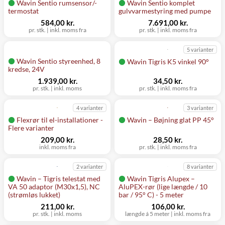
Wavin Sentio rumsensor/-
Wavin Sentio komplet
termostat
gulvvarmestyring med pumpe
584,00 kr.
7.691,00 kr.
pr. stk.
|
inkl. moms fra
pr. stk.
|
inkl. moms fra
5 varianter
Wavin Sentio styreenhed, 8
Wavin Tigris K5 vinkel 90°
kredse, 24V
1.939,00 kr.
34,50 kr.
pr. stk.
|
inkl. moms
pr. stk.
|
inkl. moms fra
4 varianter
3 varianter
Flexrør til el-installationer -
Wavin – Bøjning glat PP 45°
Flere varianter
209,00 kr.
28,50 kr.
inkl. moms fra
pr. stk.
|
inkl. moms fra
2 varianter
8 varianter
Wavin – Tigris telestat med
Wavin Tigris Alupex –
VA 50 adaptor (M30x1,5), NC
AluPEX-rør (lige længde / 10
(strømløs lukket)
bar / 95° C) - 5 meter
211,00 kr.
106,00 kr.
pr. stk.
|
inkl. moms
længde á 5 meter
|
inkl. moms fra