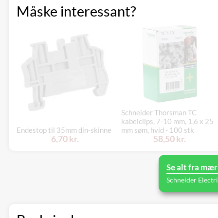
Måske interessant?
Schneider Thorsman TC
kabelclips, 7-10 mm, 1,6 x 25
Endestop til 35mm din-skinne
mm søm, hvid - 100 stk
6,70 kr.
58,50 kr.
Se alt fra mær
Schneider Electr