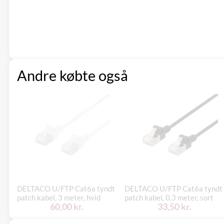
Andre købte også
DELTACO U/FTP Cat6a tyndt
DELTACO U/FTP Cat6a tyndt
patch kabel, 3 meter, hvid
patch kabel, 0,3 meter, sort
60,00 kr.
33,50 kr.