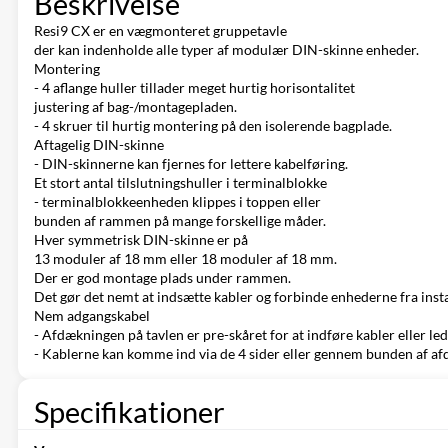
Beskrivelse
Resi9 CX er en vægmonteret gruppetavle
der kan indenholde alle typer af modulær DIN-skinne enheder.
Montering
- 4 aflange huller tillader meget hurtig horisontalitet
justering af bag-/montagepladen.
- 4 skruer til hurtig montering på den isolerende bagplade.
Aftagelig DIN-skinne
- DIN-skinnerne kan fjernes for lettere kabelføring.
Et stort antal tilslutningshuller i terminalblokke
- terminalblokkeenheden klippes i toppen eller
bunden af rammen på mange forskellige måder.
Hver symmetrisk DIN-skinne er på
13 moduler af 18 mm eller 18 moduler af 18 mm.
Der er god montage plads under rammen.
Det gør det nemt at indsætte kabler og forbinde enhederne fra insta
Nem adgangskabel
- Afdækningen på tavlen er pre-skåret for at indføre kabler eller l
- Kablerne kan komme ind via de 4 sider eller gennem bunden af a
Specifikationer