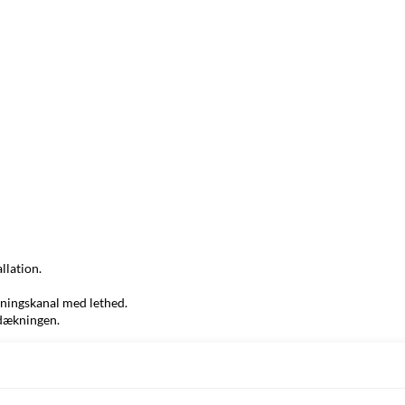
llation.
edningskanal med lethed.
fdækningen.