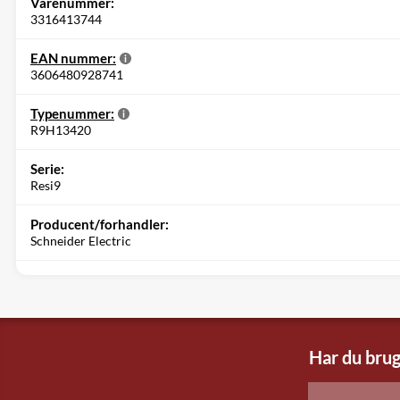
Varenummer:
3316413744
EAN nummer:
3606480928741
Typenummer:
R9H13420
Serie:
Resi9
Producent/forhandler:
Schneider Electric
Har du brug