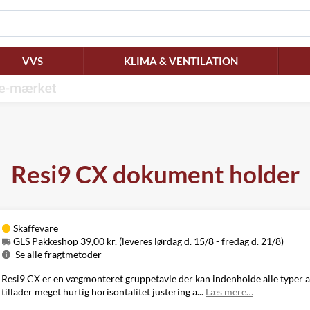
VVS
KLIMA & VENTILATION
Resi9 CX dokument holder
Skaffevare
GLS Pakkeshop 39,00 kr. (leveres lørdag d. 15/8 - fredag d. 21/8)
Se alle fragtmetoder
Metode
Pris
Leveres
Resi9 CX er en vægmonteret gruppetavle der kan indenholde alle typer 
Lørdag d. 15/8
tillader meget hurtig horisontalitet justering a...
Læs mere…
GLS Pakkeshop
39,00 kr.
- fredag d. 21/8