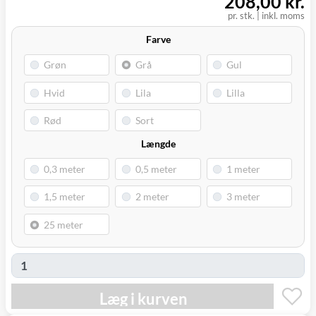
208,00 kr.
(9230)
pr. stk.
|
inkl. moms
Farve
Længde
Læg i kurven