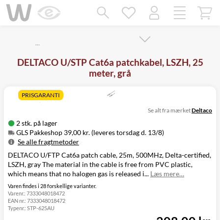
Mangler chatten?
Ret samtykke!
…
DELTACO U/STP Cat6a patchkabel, LSZH, 25
meter, grå
PRISGARANTI
Se alt fra mærket
Deltaco
2 stk. på lager
GLS Pakkeshop 39,00 kr. (leveres torsdag d. 13/8)
Se alle fragtmetoder
DELTACO U/FTP Cat6a patch cable, 25m, 500MHz, Delta-certified,
Metode
Pris
Leveres
LSZH, gray The material in the cable is free from PVC plastic,
GLS Pakkeshop
39,00 kr.
Torsdag d. 13/8
which means that no halogen gas is released i...
Læs mere…
GLS
49,00 kr.
Torsdag d. 13/8
Hjemmelevering
Varen findes i 28 forskellige varianter.
Varenr.:
7333048018472
GLS Erhverv
49,00 kr.
Torsdag d. 13/8
EAN nr.:
7333048018472
Click&Collect i
Typenr.:
STP-625AU
Svenstrup
0,00 kr.
Onsdag d. 12/8