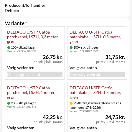
Producent/forhandler:
Deltaco
Varianter
DELTACO U/STP Cat6a
DELTACO U/STP Cat6a
patchkabel, LSZH, 0,3 meter,
patchkabel, LSZH, 0,5 meter,
grøn
grøn
100+ stk. på lager
100+ stk. på lager
Varenr.:
7333048017598
Varenr.:
7333048017581
26,75 kr.
31,75 kr.
pr. stk.
|
inkl. moms
pr. stk.
|
inkl. moms
Vælg varianten
Vælg varianten
Den valgte variant
Den valgte variant
DELTACO U/STP Cat6a
DELTACO U/STP Cat6a
patchkabel, LSZH, 1 meter,
patchkabel, LSZH, 1,5 meter,
grøn
grøn
200+ stk. på lager
Midlertidigt udsolgt (forventes på
Varenr.:
7333048017611
lager igen: 17-8-2026)
Varenr.:
7333048017628
42,25 kr.
24,75 kr.
pr. stk.
|
inkl. moms
pr. stk.
|
inkl. moms
Vælg varianten
Vælg varianten