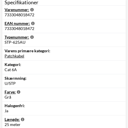
Specifikationer
Varenummer:
7333048018472
EAN nummer:
7333048018472
Typenummer:
STP-625AU
Varens primære kategori:
Patchkabel
Kategori:
Cat 6A
Skærmning:
U/STP
Farve:
Grå
Halogenfri:
Ja
Længde:
25 meter