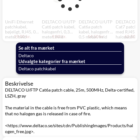
UniFi Ethernet
DELTACO U/UTP
DELTACO U/UTP
DELTACO S
patchkabel,
Cat6 patch kabel,
Cat6a patch
Cat7 patch k
bøjeligt, RJ45, 0,1
halogenfri, 0,3
kabel, halogenfri,
med RJ45,
19,00 kr.
9,80 kr.
14,50 kr.
62,50 kr
meter, hvid
meter, hvid
0,5 meter, hvid
halogenfri, 3
meter, hvid
Se alt fra mærket
Deltaco
Udvalgte kategorier fra mærket
Deltaco patchkabel
Beskrivelse
DELTACO U/FTP Cat6a patch cable, 25m, 500MHz, Delta-certified,
LSZH, gray
The material in the cable is free from PVC plastic, which means
that no halogen gas is released in case of fire.
<https://www.deltaco.se/sites/cdn/PublishingImages/Products/hal
ogen_free.jpg>.