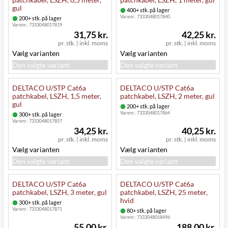
gul
400+ stk. på lager
Varenr.:
7333048017840
200+ stk. på lager
Varenr.:
7333048017819
31,75 kr.
42,25 kr.
pr. stk.
|
inkl. moms
pr. stk.
|
inkl. moms
Vælg varianten
Vælg varianten
Den valgte variant
Den valgte variant
DELTACO U/STP Cat6a
DELTACO U/STP Cat6a
patchkabel, LSZH, 1,5 meter,
patchkabel, LSZH, 2 meter, gul
gul
200+ stk. på lager
Varenr.:
7333048017864
300+ stk. på lager
Varenr.:
7333048017857
34,25 kr.
40,25 kr.
pr. stk.
|
inkl. moms
pr. stk.
|
inkl. moms
Vælg varianten
Vælg varianten
Den valgte variant
Den valgte variant
DELTACO U/STP Cat6a
DELTACO U/STP Cat6a
patchkabel, LSZH, 3 meter, gul
patchkabel, LSZH, 25 meter,
hvid
300+ stk. på lager
Varenr.:
7333048017871
80+ stk. på lager
Varenr.:
7333048018496
55,00 kr.
188,00 kr.