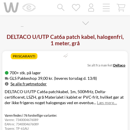
Mangler chatten?
Ret samtykke!
…
DELTACO U/UTP Cat6a patch kabel, halogenfri,
1 meter, grå
PRISGARANTI
Se alt fra mærket
Deltaco
700+ stk. på lager
GLS Pakkeshop 39,00 kr. (leveres torsdag d. 13/8)
Se alle fragtmetoder
DELTACO U/UTP Cat6a patchkabel, 1m, 500MHz, Delta-
Metode
Pris
Leveres
certificeret, LSZH, grå Materialet i kablet er PVC-frit, hvilket gør at
GLS Pakkeshop
39,00 kr.
Torsdag d. 13/8
der ikke frigøres noget halogengas ved en eventue...
Læs mere…
GLS
49,00 kr.
Torsdag d. 13/8
Hjemmelevering
GLS Erhverv
49,00 kr.
Torsdag d. 13/8
Varen findes i 76 forskellige varianter.
Varenr.:
7340004676089
Click&Collect i
EAN nr.:
7340004676089
Svenstrup
0,00 kr.
Onsdag d. 12/8
Typenr.:
TP-61AU