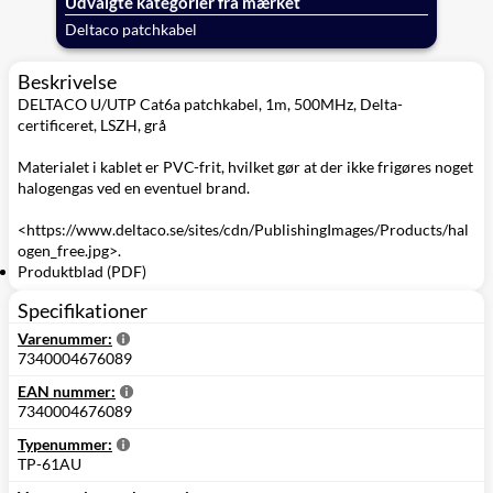
Udvalgte kategorier fra mærket
Deltaco patchkabel
Beskrivelse
DELTACO U/UTP Cat6a patchkabel, 1m, 500MHz, Delta-
certificeret, LSZH, grå
Materialet i kablet er PVC-frit, hvilket gør at der ikke frigøres noget
halogengas ved en eventuel brand.
<https://www.deltaco.se/sites/cdn/PublishingImages/Products/hal
ogen_free.jpg>.
Produktblad (PDF)
Specifikationer
Varenummer:
7340004676089
EAN nummer:
7340004676089
Typenummer:
TP-61AU