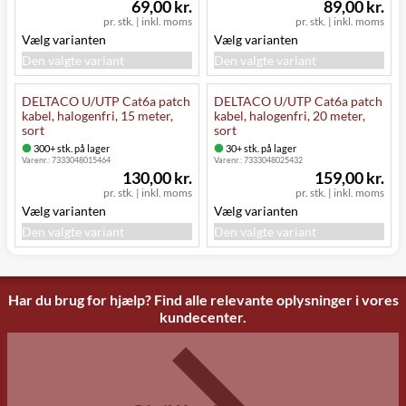
69,00 kr.
89,00 kr.
pr. stk.
|
inkl. moms
pr. stk.
|
inkl. moms
Vælg varianten
Vælg varianten
Den valgte variant
Den valgte variant
DELTACO U/UTP Cat6a patch
DELTACO U/UTP Cat6a patch
kabel, halogenfri, 15 meter,
kabel, halogenfri, 20 meter,
sort
sort
300+ stk. på lager
30+ stk. på lager
Varenr.:
7333048015464
Varenr.:
7333048025432
130,00 kr.
159,00 kr.
pr. stk.
|
inkl. moms
pr. stk.
|
inkl. moms
Vælg varianten
Vælg varianten
Den valgte variant
Den valgte variant
Har du brug for hjælp? Find alle relevante oplysninger i vores
kundecenter.