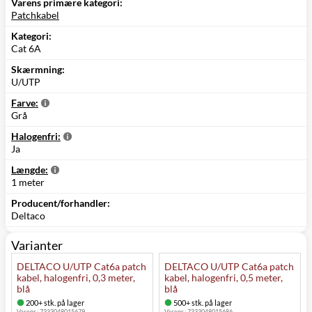
Varens primære kategori:
Patchkabel
Kategori:
Cat 6A
Skærmning:
U/UTP
Farve:
Grå
Halogenfri:
Ja
Længde:
1 meter
Producent/forhandler:
Deltaco
Varianter
DELTACO U/UTP Cat6a patch
DELTACO U/UTP Cat6a patch
kabel, halogenfri, 0,3 meter,
kabel, halogenfri, 0,5 meter,
blå
blå
200+ stk. på lager
500+ stk. på lager
Varenr.:
7333048015679
Varenr.:
7333048015686