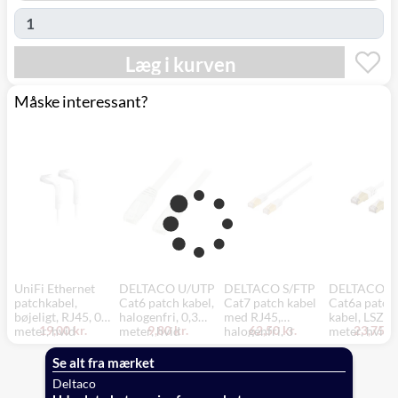
Læg i kurven
Måske interessant?
UniFi Ethernet
DELTACO U/UTP
DELTACO S/FTP
DELTACO S
patchkabel,
Cat6 patch kabel,
Cat7 patch kabel
Cat6a patch
bøjeligt, RJ45, 0,1
halogenfri, 0,3
med RJ45,
kabel, LSZH,
19,00 kr.
9,80 kr.
62,50 kr.
23,75 kr
meter, hvid
meter, hvid
halogenfri, 3
meter, hvid
meter, hvid
Se alt fra mærket
Deltaco