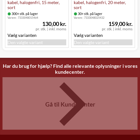
kabel, halogenfri, 15 meter,
kabel, halogenfri, 20 meter,
sort
sort
300+ stk. på lager
30+ stk. på lager
Varenr.:
7333048015464
Varenr.:
7333048025432
130,00 kr.
159,00 kr.
pr. stk.
|
inkl. moms
pr. stk.
|
inkl. moms
Vælg varianten
Vælg varianten
Den valgte variant
Den valgte variant
Har du brug for hjælp? Find alle relevante oplysninger i vores
kundecenter.
Gå til Kundecenter