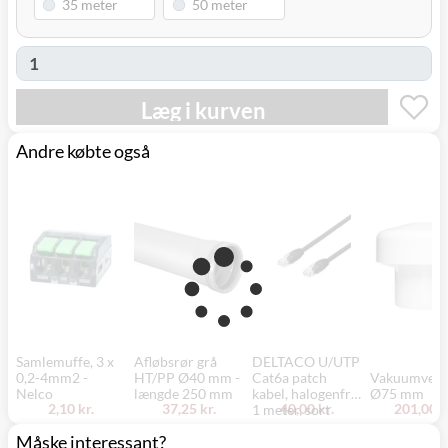
Læg i kurven
Andre købte også
Samlemuffe, 3 x
Afløbsrør grå
DELTACO U/UTP
0,2-4mm2 -
HT/PP Ø40 mm -
Cat6a patch
Vakuumventi
Nelco
længde 250 mm
kabel, halogenfri,
Ø75 mm
2,10 kr.
37,25 kr.
40,00 kr.
201,00 k
1 meter, sort
Måske interessant?