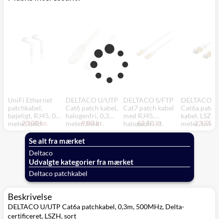
UniFi Ethernet
DELTACO U/UTP
DELTACO S/FTP
DELTACO S
patchkabel,
Cat6 patch kabel,
Cat7 patch kabel
Cat6a patch
bøjeligt, RJ45, 0,1
halogenfri, 0,3
med RJ45,
kabel, LSZH,
20,00 kr.
9,80 kr.
62,50 kr.
23,75 kr
meter, hvid
meter, hvid
halogenfri, 3
meter, hvid
meter, hvid
Se alt fra mærket
Deltaco
Udvalgte kategorier fra mærket
Deltaco patchkabel
Beskrivelse
DELTACO U/UTP Cat6a patchkabel, 0,3m, 500MHz, Delta-
certificeret, LSZH, sort