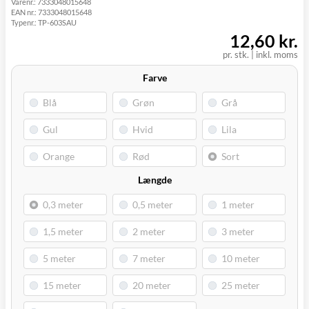
Varenr.:
7333048015648
Click&Collect i
EAN nr.:
7333048015648
Svenstrup
0,00 kr.
Tirsdag d. 11/8
Typenr.:
TP-603SAU
(9230)
12,60 kr.
pr. stk.
|
inkl. moms
Farve
Længde