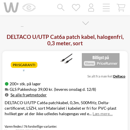
Mangler chatten?
Ret samtykke!
…
DELTACO U/UTP Cat6a patch kabel, halogenfri,
0,3 meter, sort
PRISGARANTI
Se alt fra mærket
Deltaco
200+ stk. på lager
GLS Pakkeshop 39,00 kr. (leveres onsdag d. 12/8)
Se alle fragtmetoder
DELTACO U/UTP Cat6a patchkabel, 0,3m, 500MHz, Delta-
Metode
Pris
Leveres
certificeret, LSZH, sort Materialet i kabelet er fri for PVC-plast
GLS Pakkeshop
39,00 kr.
Onsdag d. 12/8
hvilket gør at der ikke udledes halogengas ved e...
Læs mere…
GLS
49,00 kr.
Onsdag d. 12/8
Hjemmelevering
GLS Erhverv
49,00 kr.
Onsdag d. 12/8
Varen findes i 76 forskellige varianter.