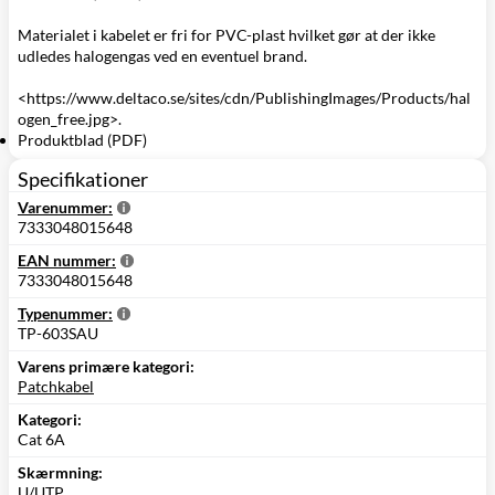
Materialet i kabelet er fri for PVC-plast hvilket gør at der ikke
udledes halogengas ved en eventuel brand.
<https://www.deltaco.se/sites/cdn/PublishingImages/Products/hal
ogen_free.jpg>.
Produktblad (PDF)
Specifikationer
Varenummer:
7333048015648
EAN nummer:
7333048015648
Typenummer:
TP-603SAU
Varens primære kategori:
Patchkabel
Kategori:
Cat 6A
Skærmning:
U/UTP