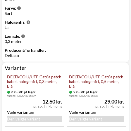
Farve:
Sort
Halogenfri:
Ja
Længde:
0,3 meter
Producent/forhandler:
Deltaco
Varianter
DELTACO U/UTP Cat6a patch
DELTACO U/UTP Cat6a patch
kabel, halogenfri, 0,3 meter,
kabel, halogenfri, 0,5 meter,
blå
blå
200+ stk. på lager
500+ stk. på lager
Varenr.:
7333048015679
Varenr.:
7333048015686
12,60 kr.
29,00 kr.
pr. stk.
|
inkl. moms
pr. stk.
|
inkl. moms
Vælg varianten
Vælg varianten
Den valgte variant
Den valgte variant