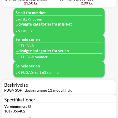
23,50 kr.
2,90 kr.
m
Se alt fra mærket
Lauritz Knudsen
Udvalgte kategorier fra mærket
LK rammer
Se hele serien
LK FUGA®
Udvalgte kategorier fra serien
LK FUGA® rammer
Se hele serien
LK FUGA® Soft 63 rammer
Beskrivelse
FUGA SOFT designramme 1½ modul, hvid
Specifikationer
Varenummer:
1017056402