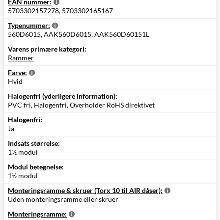
EAN nummer:
5703302157278, 5703302165167
Typenummer:
560D6015, AAK560D6015, AAK560D60151L
Varens primære kategori:
Rammer
Farve:
Hvid
Halogenfri (yderligere information):
PVC fri, Halogenfri, Overholder RoHS direktivet
Halogenfri:
Ja
Indsats størrelse:
1½ modul
Modul betegnelse:
1½ modul
Monteringsramme & skruer (Torx 10 til AIR dåser):
Uden monteringsramme eller skruer
Monteringsramme: