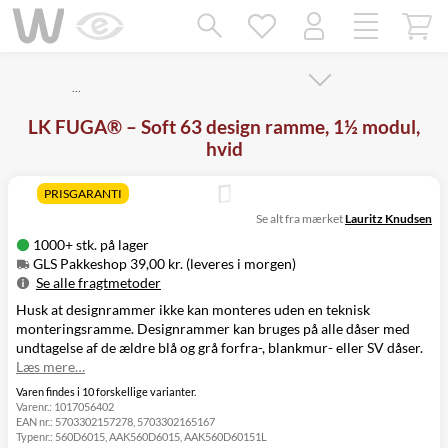
Mangler chatten?
Ret samtykke!
…
LK FUGA® – Soft 63 design ramme, 1½ modul,
hvid
PRISGARANTI
Se alt fra mærket
Lauritz Knudsen
1000+ stk. på lager
GLS Pakkeshop 39,00 kr. (leveres i morgen)
Se alle fragtmetoder
Husk at designrammer ikke kan monteres uden en teknisk
Metode
Pris
Leveres
monteringsramme. Designrammer kan bruges på alle dåser med
I
GLS Pakkeshop
39,00 kr.
undtagelse af de ældre blå og grå forfra-, blankmur- eller SV dåser.
morgen
Læs mere…
GLS
I
49,00 kr.
Hjemmelevering
morgen
Varen findes i 10 forskellige varianter.
Varenr.:
1017056402
I
GLS Erhverv
49,00 kr.
EAN nr.:
5703302157278, 5703302165167
morgen
Typenr.:
560D6015, AAK560D6015, AAK560D60151L
Click&Collect i