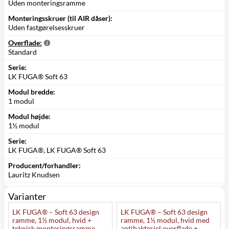
Uden monteringsramme
Monteringsskruer (til AIR dåser):
Uden fastgørelsesskruer
Overflade:
Standard
Serie:
LK FUGA® Soft 63
Modul bredde:
1 modul
Modul højde:
1½ modul
Serie:
LK FUGA®, LK FUGA® Soft 63
Producent/forhandler:
Lauritz Knudsen
Varianter
LK FUGA® – Soft 63 design
LK FUGA® – Soft 63 design
ramme, 1½ modul, hvid +
ramme, 1½ modul, hvid med
teknisk monteringsramme
antibakteriel overflade +