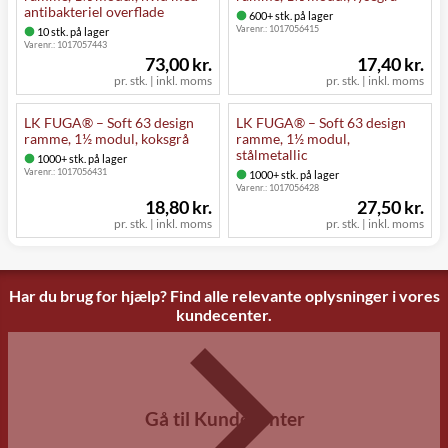
antibakteriel overflade
600+ stk. på lager
Varenr.:
1017056415
10 stk. på lager
Varenr.:
1017057443
73,00 kr.
17,40 kr.
pr. stk. | inkl. moms
pr. stk. | inkl. moms
LK FUGA® – Soft 63 design
LK FUGA® – Soft 63 design
ramme, 1½ modul, koksgrå
ramme, 1½ modul,
stålmetallic
1000+ stk. på lager
Varenr.:
1017056431
1000+ stk. på lager
Varenr.:
1017056428
18,80 kr.
27,50 kr.
pr. stk. | inkl. moms
pr. stk. | inkl. moms
Har du brug for hjælp? Find alle relevante oplysninger i vores
kundecenter.
Gå til Kundecenter