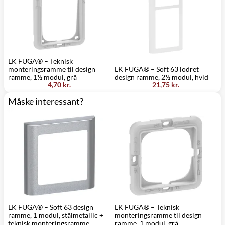
LK FUGA® – Teknisk
monteringsramme til design
LK FUGA® – Soft 63 lodret
L
ramme, 1½ modul, grå
design ramme, 2½ modul, hvid
r
4,70 kr.
21,75 kr.
Måske interessant?
LK FUGA® – Soft 63 design
LK FUGA® – Teknisk
L
ramme, 1 modul, stålmetallic +
monteringsramme til design
m
teknisk monteringsramme
ramme, 1 modul, grå
r