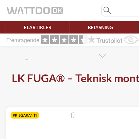
Mangler chatten?
Ret samtykke!
ELARTIKLER
BELYSNING
Fremragende
…
LK FUGA® – Teknisk monte
PRISGARANTI