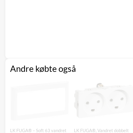
Andre købte også
LK FUGA® – Soft 63 vandret
LK FUGA®, Vandret dobbelt