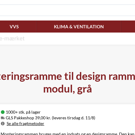
VVS
KLIMA & VENTILATION
ringsramme til design ramm
modul, grå
1000+ stk. på lager
GLS Pakkeshop 39,00 kr. (leveres tirsdag d. 11/8)
Se alle fragtmetoder
Metode
Pris
Leveres
Monteringsrammen bruges med en indsats og en designramme. Den kan