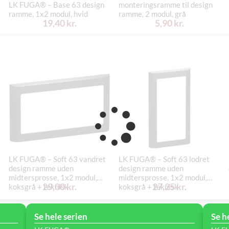
LK FUGA® – Base 63 design
monteringsramme til design
ramme, 1x2 modul, hvid
ramme, 2 modul, grå
19,40 kr.
5,90 kr.
LK FUGA® – Soft 63 vandret
LK FUGA® – Soft 63 lodret
design ramme uden
design ramme uden
midtersprosse, 1x2 modul,
midtersprosse, 1x2 modul,
29,00 kr.
27,25 kr.
koksgrå + teknisk
koksgrå + teknisk
monteringsramme
monteringsramme
Se hele serien
Se h