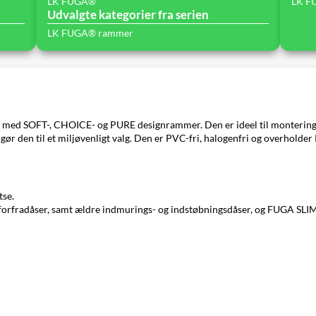
LK FUGA®
LK F
Udvalgte kategorier fra serien
LK FUGA® rammer
ed SOFT-, CHOICE- og PURE designrammer. Den er ideel til montering af 2
gør den til et miljøvenligt valg. Den er PVC-fri, halogenfri og overholder
tse.
 forfradåser, samt ældre indmurings- og indstøbningsdåser, og FUGA SLI