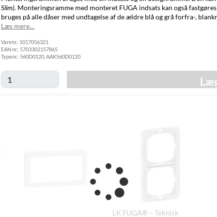
GLS Pakkeshop
39,00 kr.
Tirsdag d. 11/8
Slim)
. Monteringsramme med monteret FUGA indsats kan også fastgøres 
GLS
bruges på alle dåser med undtagelse af de ældre blå og grå forfra-, blan
49,00 kr.
Tirsdag d. 11/8
Hjemmelevering
Læs mere…
GLS Erhverv
49,00 kr.
Tirsdag d. 11/8
Varenr.:
Click&Collect i
1017056321
EAN nr.:
5703302157865
Svenstrup
0,00 kr.
Mandag d. 10/8
Typenr.:
560D0120, AAK560D0120
(9230)
Læg
LK FUGA® – Teknisk