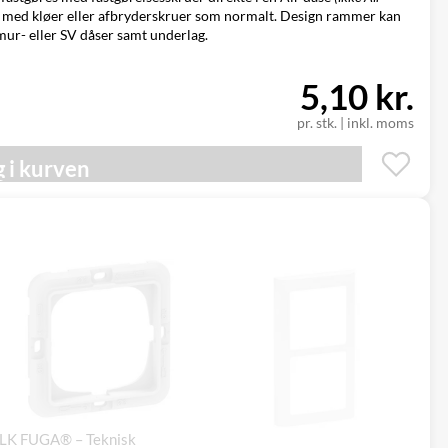
med kløer eller afbryderskruer som normalt. Design rammer kan
kmur- eller SV dåser samt underlag.
5,10 kr.
pr. stk.
|
inkl. moms
 i kurven
LK FUGA® – Teknisk