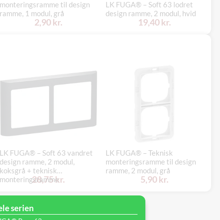
monteringsramme til design
LK FUGA® – Soft 63 lodret
LK
ramme, 1 modul, grå
design ramme, 2 modul, hvid
(l
2,90 kr.
19,40 kr.
LK FUGA® – Soft 63 vandret
LK FUGA® – Teknisk
LK
design ramme, 2 modul,
monteringsramme til design
de
koksgrå + teknisk
ramme, 2 modul, grå
ko
28,75 kr.
5,90 kr.
monteringsramme
mo
ele serien