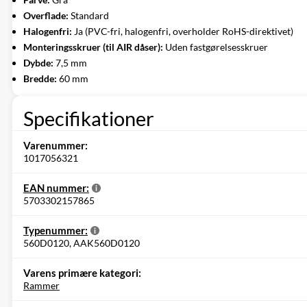
Overflade:
Standard
Halogenfri:
Ja (PVC-fri, halogenfri, overholder RoHS-direktivet)
Monteringsskruer (til AIR dåser):
Uden fastgørelsesskruer
Dybde:
7,5 mm
Bredde:
60 mm
Specifikationer
Varenummer:
1017056321
EAN nummer:
5703302157865
Typenummer:
560D0120, AAK560D0120
Varens primære kategori:
Rammer