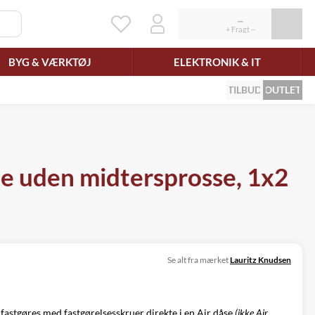
BYG & VÆRKTØJ
ELEKTRONIK & IT
TILBUD
OUTLET
e uden midtersprosse, 1x2
Se alt fra mærket
Lauritz Knudsen
 fastgøres med
fastgørelsesskruer
direkte i en Air dåse
(ikke Air