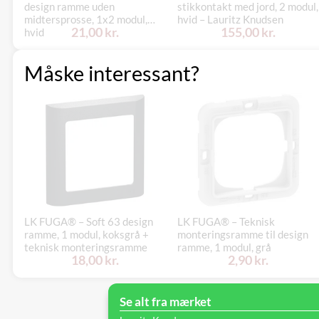
design ramme uden
stikkontakt med jord, 2 modul,
midtersprosse, 1x2 modul,
hvid – Lauritz Knudsen
21,00 kr.
155,00 kr.
hvid
Måske interessant?
LK FUGA® – Soft 63 design
LK FUGA® – Teknisk
ramme, 1 modul, koksgrå +
monteringsramme til design
teknisk monteringsramme
ramme, 1 modul, grå
18,00 kr.
2,90 kr.
Se alt fra mærket