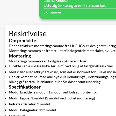
Lauritz Knudsen
Udvalgte kategorier fra mærket
LK rammer
Beskrivelse
Om produktet
Denne tekniske monteringsramme fra LK FUGA er designet til brug m
Monteringsrammen er fremstillet af halogenfrie materialer, hvilket 
Montering
Monteringsrammen kan fastgøres på flere måder:
Direkte i en Air dåse (ikke Air Slim) ved brug af fastgørelsesskruer.
Med kløer eller afbryderskruer, som det er normalt for FUGA indsa
Den er kompatibel med alle nye AIR indmurings-, indstøbnings- og
blå og grå forfra-, blankmur- eller SV dåser samt underlag.
Specifikationer
Modul bredde:
2 modul (1 modul ved lodret montering)
Modul højde:
1 modul (2 modul ved lodret montering)
Indsats størrelse:
2 modul
Modul betegnelse:
1x2 modul
Farve:
Grå