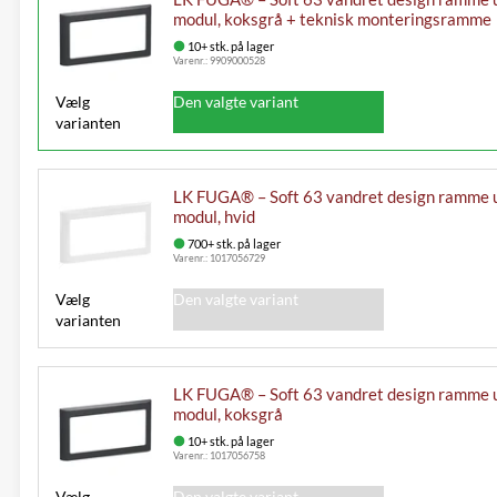
modul, koksgrå + teknisk monteringsramme
10+ stk. på lager
Varenr.:
9909000528
Vælg
Den valgte variant
varianten
LK FUGA® – Soft 63 vandret design ramme 
modul, hvid
700+ stk. på lager
Varenr.:
1017056729
Vælg
Den valgte variant
varianten
LK FUGA® – Soft 63 vandret design ramme 
modul, koksgrå
10+ stk. på lager
Varenr.:
1017056758
Vælg
Den valgte variant