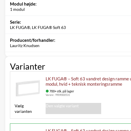
Modul højde:
1 modul
Serie:
LK FUGA®, LK FUGA® Soft 63
Producent/forhandler:
Lauritz Knudsen
Varianter
LK FUGA® – Soft 63 vandret design ramme 
modul, hvid + teknisk monteringsramme
700+ stk. på lager
Varenr.:
9909000531
Vælg
Den valgte variant
varianten
LK FUGA® – Soft 63 vandret design ramme 