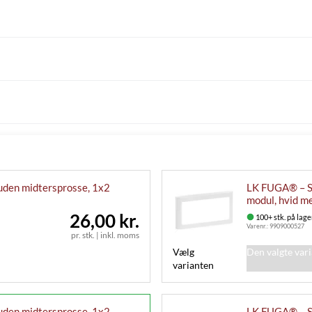
uden midtersprosse, 1x2
LK FUGA® – So
modul, hvid m
26,00 kr.
100+ stk. på lage
Varenr.:
9909000527
pr. stk.
|
inkl. moms
Vælg
Den valgte var
varianten
uden midtersprosse, 1x2
LK FUGA® – So