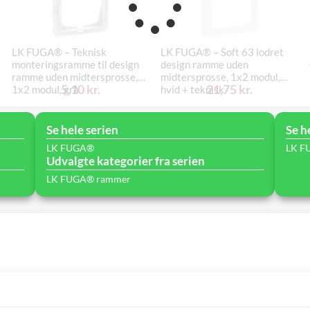
LK FUGA® – Teknisk
LK FUGA® – Soft 63 lodret
monteringsramme til design
design ramme uden
ramme uden midtersprosse,
midtersprosse, 1x2 modul,
5,10 kr.
21,75 kr.
1x2 modul, grå
hvid + teknisk
monteringsramme
Se hele serien
Se h
LK FUGA®
LK F
Udvalgte kategorier fra serien
LK FUGA® rammer