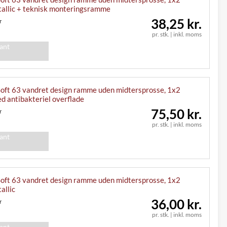
tallic + teknisk monteringsramme
38,25 kr.
r
pr. stk.
|
inkl. moms
iant
ft 63 vandret design ramme uden midtersprosse, 1x2
d antibakteriel overflade
75,50 kr.
r
pr. stk.
|
inkl. moms
iant
ft 63 vandret design ramme uden midtersprosse, 1x2
allic
36,00 kr.
r
pr. stk.
|
inkl. moms
iant