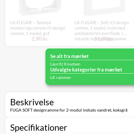
LK FUGA® – Teknisk
LK FUGA® – Soft 63 design
monteringsramme til design
ramme, 1 modul, hvid med
ramme, 1 modul, grå
antibakteriel overflade +
2,90 kr.
51,00 kr.
teknisk monteringsramme
Se alt fra mærket
Lauritz Knudsen
Udvalgte kategorier fra mærket
LK rammer
Beskrivelse
FUGA SOFT designramme for 2-modul indsats vandret, koksgrå
Specifikationer