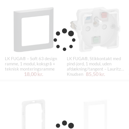
LK FUGA® – Soft 63 design
LK FUGA®, Stikkontakt med
ramme, 1 modul, koksgrå +
pind-jord, 1 modul, uden
teknisk monteringsramme
afdækning/tangent – Lauritz
18,00 kr.
85,50 kr.
Knudsen