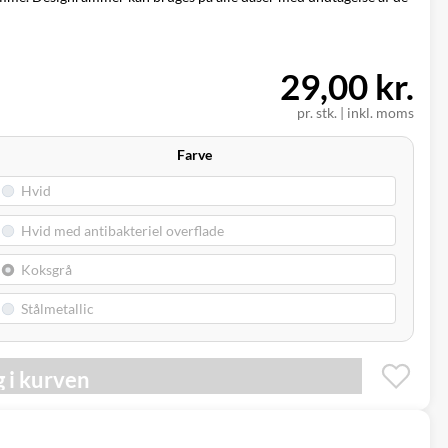
29,00 kr.
pr. stk.
|
inkl. moms
Farve
 i kurven