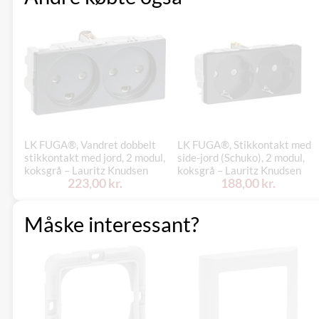
LK FUGA®, Vandret dobbelt
LK FUGA®, Stikkontakt med
stikkontakt med jord, 2 modul,
side-jord (Schuko), 2 modul,
koksgrå – Lauritz Knudsen
koksgrå – Lauritz Knudsen
223,00 kr.
188,00 kr.
Måske interessant?