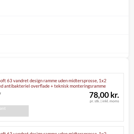
ft 63 vandret design ramme uden midtersprosse, 1x2
ed antibakteriel overflade + teknisk monteringsramme
78,00 kr.
r
pr. stk.
|
inkl. moms
iant
ft 63 vandret design ramme uden midtersprosse, 1x2