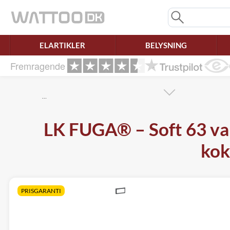
Mangler chatten?
Ret samtykke!
ELARTIKLER
BELYSNING
Fremragende
…
LK FUGA® – Soft 63 va
kok
PRISGARANTI