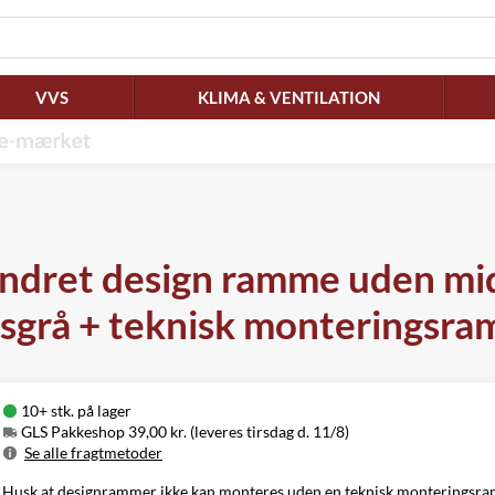
VVS
KLIMA & VENTILATION
ndret design ramme uden mid
sgrå + teknisk monteringsr
10+ stk. på lager
GLS Pakkeshop 39,00 kr. (leveres tirsdag d. 11/8)
Se alle fragtmetoder
Metode
Pris
Leveres
Husk at designrammer ikke kan monteres uden en teknisk monteringsra