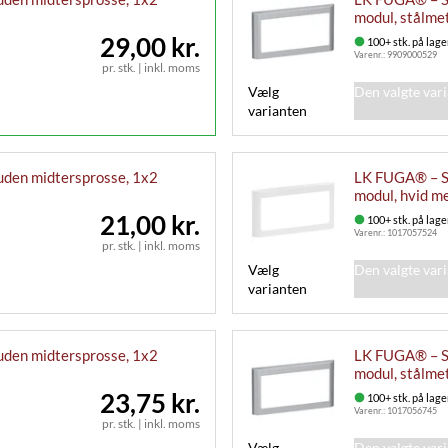
modul, stålme
29,00 kr.
100+ stk. på lage
Varenr.:
9909000529
pr. stk.
|
inkl. moms
Vælg
Den valgte var
varianten
uden midtersprosse, 1x2
LK FUGA® – So
modul, hvid me
21,00 kr.
100+ stk. på lage
Varenr.:
1017057524
pr. stk.
|
inkl. moms
Vælg
Den valgte var
varianten
uden midtersprosse, 1x2
LK FUGA® – So
modul, stålmet
23,75 kr.
100+ stk. på lage
Varenr.:
1017056745
pr. stk.
|
inkl. moms
Vælg
Den valgte var