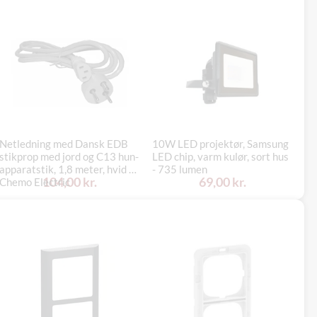
Netledning med Dansk EDB
10W LED projektør, Samsung
LK
stikprop med jord og C13 hun-
LED chip, varm kulør, sort hus
la
apparatstik, 1,8 meter, hvid –
- 735 lumen
ko
104,00 kr.
69,00 kr.
Chemo Electric