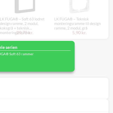
LK FUGA® – Soft 63 lodret
LK FUGA® – Teknisk
LK
design ramme, 2 modul,
monteringsramme til design
de
koksgrå + teknisk
ramme, 2 modul, grå
te
29,75 kr.
5,90 kr.
monteringsramme
ele serien
UGA® Soft 63 rammer