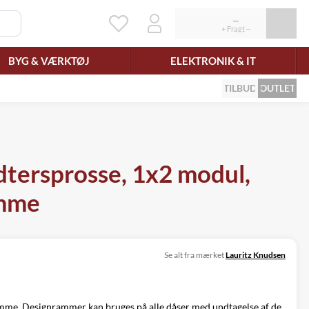
BYG & VÆRKTØJ
ELEKTRONIK & IT
TILBUD
OUTLET
tersprosse, 1x2 modul,
amme
Se alt fra mærket
Lauritz Knudsen
mme. Designrammer kan bruges på alle dåser med undtagelse af de