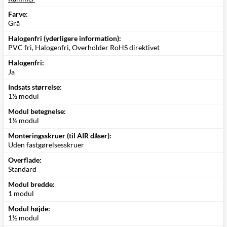
Farve:
Grå
Halogenfri (yderligere information):
PVC fri, Halogenfri, Overholder RoHS direktivet
Halogenfri:
Ja
Indsats størrelse:
1½ modul
Modul betegnelse:
1½ modul
Monteringsskruer (til AIR dåser):
Uden fastgørelsesskruer
Overflade:
Standard
Modul bredde:
1 modul
Modul højde:
1½ modul