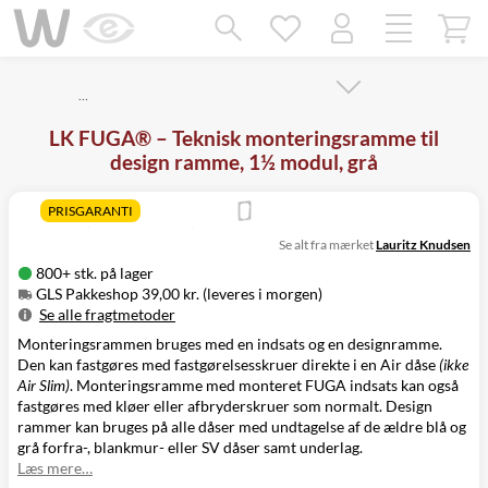
Mangler chatten?
Ret samtykke!
…
LK FUGA® – Teknisk monteringsramme til
design ramme, 1½ modul, grå
PRISGARANTI
Se alt fra mærket
Lauritz Knudsen
800+ stk. på lager
GLS Pakkeshop 39,00 kr. (leveres i morgen)
Se alle fragtmetoder
Monteringsrammen bruges med en indsats og en designramme.
Metode
Pris
Leveres
Den kan fastgøres med
fastgørelsesskruer
direkte i en Air dåse
(ikke
GLS Pakkeshop
39,00 kr.
I morgen
Air Slim)
. Monteringsramme med monteret FUGA indsats kan også
GLS
49,00 kr.
Mandag d. 10/8
fastgøres med kløer eller afbryderskruer som normalt. Design
Hjemmelevering
rammer kan bruges på alle dåser med undtagelse af de ældre blå og
GLS Erhverv
49,00 kr.
Mandag d. 10/8
grå forfra-, blankmur- eller SV dåser samt underlag.
Click&Collect i
Læs mere…
Svenstrup
0,00 kr.
I dag