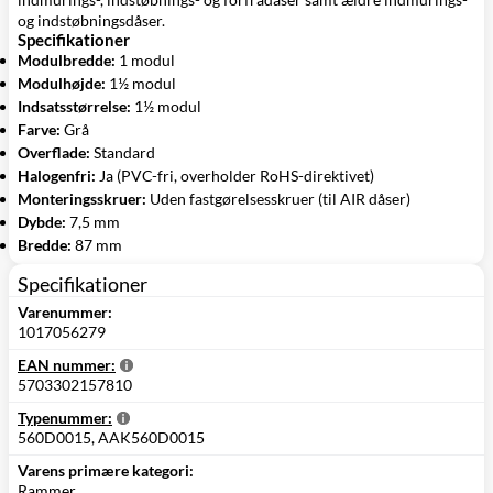
og indstøbningsdåser.
Specifikationer
Modulbredde:
1 modul
Modulhøjde:
1½ modul
Indsatsstørrelse:
1½ modul
Farve:
Grå
Overflade:
Standard
Halogenfri:
Ja (PVC-fri, overholder RoHS-direktivet)
Monteringsskruer:
Uden fastgørelsesskruer (til AIR dåser)
Dybde:
7,5 mm
Bredde:
87 mm
Specifikationer
Varenummer:
1017056279
EAN nummer:
5703302157810
Typenummer:
560D0015, AAK560D0015
Varens primære kategori:
Rammer