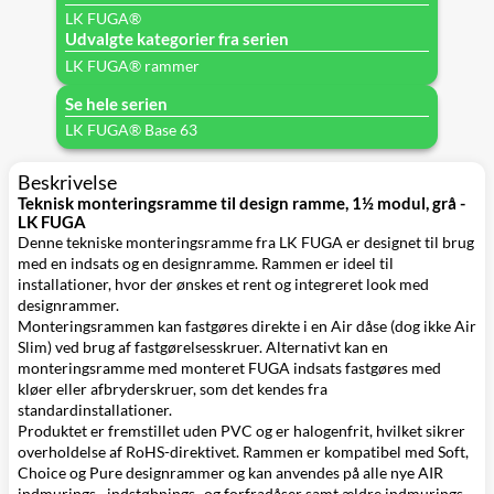
LK FUGA®
Udvalgte kategorier fra serien
LK FUGA® rammer
Se hele serien
LK FUGA® Base 63
Beskrivelse
Teknisk monteringsramme til design ramme, 1½ modul, grå -
LK FUGA
Denne tekniske monteringsramme fra LK FUGA er designet til brug
med en indsats og en designramme. Rammen er ideel til
installationer, hvor der ønskes et rent og integreret look med
designrammer.
Monteringsrammen kan fastgøres direkte i en Air dåse (dog ikke Air
Slim) ved brug af fastgørelsesskruer. Alternativt kan en
monteringsramme med monteret FUGA indsats fastgøres med
kløer eller afbryderskruer, som det kendes fra
standardinstallationer.
Produktet er fremstillet uden PVC og er halogenfrit, hvilket sikrer
overholdelse af RoHS-direktivet. Rammen er kompatibel med Soft,
Choice og Pure designrammer og kan anvendes på alle nye AIR
indmurings-, indstøbnings- og forfradåser samt ældre indmurings-