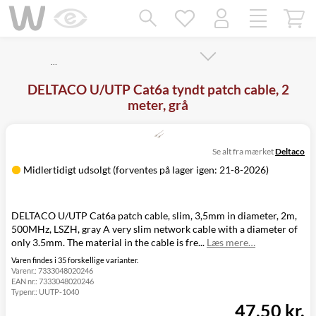
Mangler chatten?
Ret samtykke!
…
DELTACO U/UTP Cat6a tyndt patch cable, 2
meter, grå
Se alt fra mærket
Deltaco
Midlertidigt udsolgt (forventes på lager igen: 21-8-2026)
DELTACO U/UTP Cat6a patch cable, slim, 3,5mm in diameter, 2m,
500MHz, LSZH, gray A very slim network cable with a diameter of
only 3.5mm. The material in the cable is fre...
Læs mere…
Varen findes i 35 forskellige varianter.
Varenr.:
7333048020246
EAN nr.:
7333048020246
Typenr.:
UUTP-1040
47,50 kr.