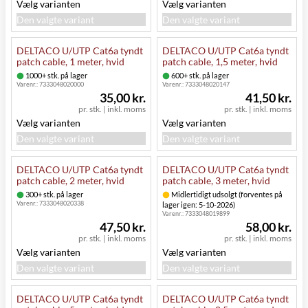
Vælg varianten
Vælg varianten
Den valgte variant
Den valgte variant
DELTACO U/UTP Cat6a tyndt
DELTACO U/UTP Cat6a tyndt
patch cable, 1 meter, hvid
patch cable, 1,5 meter, hvid
1000+ stk. på lager
600+ stk. på lager
Varenr.:
7333048020000
Varenr.:
7333048020147
35,00 kr.
41,50 kr.
pr. stk.
|
inkl. moms
pr. stk.
|
inkl. moms
Vælg varianten
Vælg varianten
Den valgte variant
Den valgte variant
DELTACO U/UTP Cat6a tyndt
DELTACO U/UTP Cat6a tyndt
patch cable, 2 meter, hvid
patch cable, 3 meter, hvid
300+ stk. på lager
Midlertidigt udsolgt (forventes på
Varenr.:
7333048020338
lager igen: 5-10-2026)
Varenr.:
7333048019899
47,50 kr.
58,00 kr.
pr. stk.
|
inkl. moms
pr. stk.
|
inkl. moms
Vælg varianten
Vælg varianten
Den valgte variant
Den valgte variant
DELTACO U/UTP Cat6a tyndt
DELTACO U/UTP Cat6a tyndt