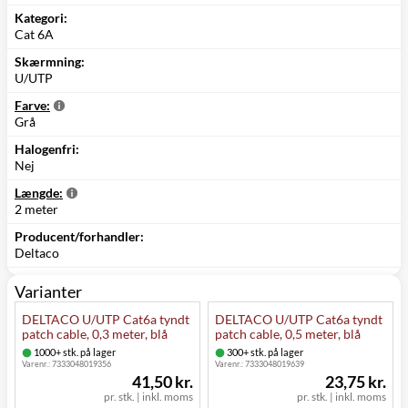
Kategori:
Cat 6A
Skærmning:
U/UTP
Farve:
Grå
Halogenfri:
Nej
Længde:
2 meter
Producent/forhandler:
Deltaco
Varianter
DELTACO U/UTP Cat6a tyndt
DELTACO U/UTP Cat6a tyndt
patch cable, 0,3 meter, blå
patch cable, 0,5 meter, blå
1000+ stk. på lager
300+ stk. på lager
Varenr.:
7333048019356
Varenr.:
7333048019639
41,50 kr.
23,75 kr.
pr. stk.
|
inkl. moms
pr. stk.
|
inkl. moms