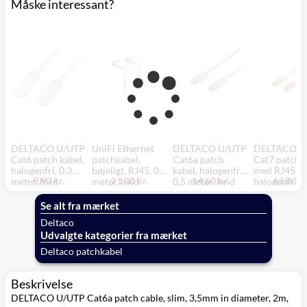
Måske interessant?
DELTACO U/UTP
UniFi Ethernet
DELTACO U/UTP
DELTACO S
Cat6 patch kabel,
patchkabel,
Cat6a patch
Cat7 patch k
halogenfri, 0,3
bøjeligt, RJ45, 0,1
kabel, halogenfri,
med RJ45,
9,90 kr.
21,00 kr.
14,60 kr.
63,00 kr
meter, hvid
meter, hvid
0,5 meter, hvid
halogenfri, 3
meter, hvid
Se alt fra mærket
Deltaco
Udvalgte kategorier fra mærket
Deltaco patchkabel
Beskrivelse
DELTACO U/UTP Cat6a patch cable, slim, 3,5mm in diameter, 2m,