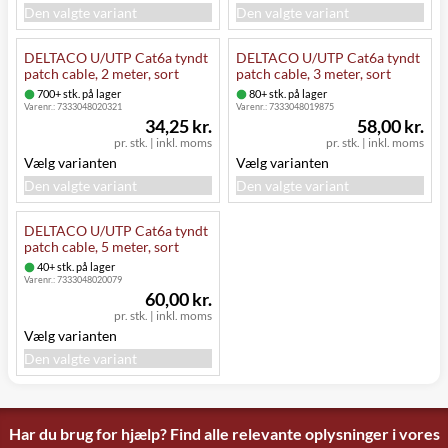
Den valgte variant
Den valgte variant
DELTACO U/UTP Cat6a tyndt
DELTACO U/UTP Cat6a tyndt
patch cable, 2 meter, sort
patch cable, 3 meter, sort
700+ stk. på lager
80+ stk. på lager
Varenr.:
7333048020321
Varenr.:
7333048019875
34,25 kr.
58,00 kr.
pr. stk.
|
inkl. moms
pr. stk.
|
inkl. moms
Vælg varianten
Vælg varianten
Den valgte variant
Den valgte variant
DELTACO U/UTP Cat6a tyndt
patch cable, 5 meter, sort
40+ stk. på lager
Varenr.:
7333048020079
60,00 kr.
pr. stk.
|
inkl. moms
Vælg varianten
Den valgte variant
Har du brug for hjælp? Find alle relevante oplysninger i vores