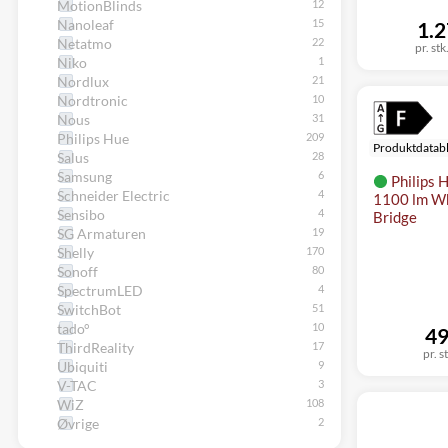
MotionBlinds
Nanoleaf
1.2
Netatmo
pr. stk
Niko
Nordlux
Nordtronic
Nous
Philips Hue
Produktdatab
Salus
Samsung
Philips H
Schneider Electric
1100 lm Wh
Sensibo
Bridge
SG Armaturen
Shelly
Sonoff
SpectrumLED
SwitchBot
tado°
49
ThirdReality
pr. s
Ubiquiti
V-TAC
WiZ
Øvrige