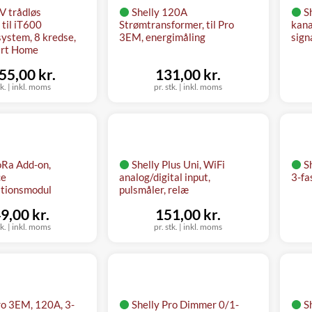
V trådløs
Shelly 120A
S
til iT600
Strømtransformer, til Pro
kana
ystem, 8 kredse,
3EM, energimåling
sign
art Home
55,00 kr.
131,00 kr.
tk.
|
inkl. moms
pr. stk.
|
inkl. moms
oRa Add-on,
Shelly Plus Uni, WiFi
S
ce
analog/digital input,
3-fa
tionsmodul
pulsmåler, relæ
9,00 kr.
151,00 kr.
tk.
|
inkl. moms
pr. stk.
|
inkl. moms
ro 3EM, 120A, 3-
Shelly Pro Dimmer 0/1-
S