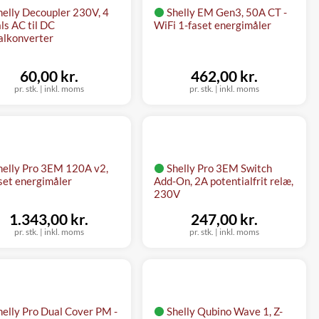
helly Decoupler 230V, 4
Shelly EM Gen3, 50A CT -
ls AC til DC
WiFi 1-faset energimåler
alkonverter
60,00 kr.
462,00 kr.
pr. stk.
|
inkl. moms
pr. stk.
|
inkl. moms
helly Pro 3EM 120A v2,
Shelly Pro 3EM Switch
set energimåler
Add-On, 2A potentialfrit relæ,
230V
1.343,00 kr.
247,00 kr.
pr. stk.
|
inkl. moms
pr. stk.
|
inkl. moms
helly Pro Dual Cover PM -
Shelly Qubino Wave 1, Z-