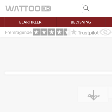
Mangler chatten?
Ret samtykke!
ELARTIKLER
BELYSNING
Fremragende
Zigbee