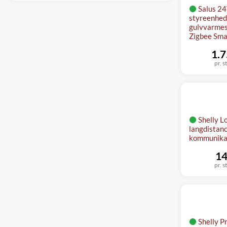
Salus 24
styreenhed 
gulvvarmes
Zigbee Sm
1.7
pr. s
Shelly L
langdistan
kommunika
14
pr. s
Shelly P