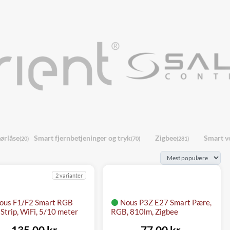
ørlåse
Smart fjernbetjeninger og tryk
Zigbee
Smart ve
(20)
(70)
(281)
2 varianter
ous F1/F2 Smart RGB
Nous P3Z E27 Smart Pære,
Strip, WiFi, 5/10 meter
RGB, 810lm, Zigbee
135,00 kr.
77,00 kr.