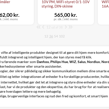
gimåler
10V PM, WiFi-styret 0/1-10V
WiFi
styring, DIN-skinne
16A
62,00 kr.
565,00 kr.
tk.
|
inkl. moms
pr. stk.
|
inkl. moms
12
Side
ud af 38
12
36
54
102
ifte af intelligente produkter designet til at gøre dit hjem mere komfort
uldt integreret og intelligent hjem, der kan styres med få klik.
 fra førende mærker som
Danfoss
,
Philips Hue
,
WiZ
,
Salus
,
Nordlux
,
Nord
kkerhedssystemer eller smarte assistenter.
ogier, der sikrer pålidelig og sikker kommunikation mellem dine smarte 
itet og letter integrationen af enheder fra forskellige producenter, hvilk
internettet, hvilket gør det let at integrere og styre dine enheder via di
iast, har vi de produkter og den ekspertise, du har brug for for at real
gøre hverdagen lettere og mere behagelig.
ige, brugervenlige interfaces og nyd den fred og komfort, et smart hjem ka