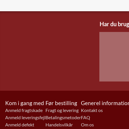
Har du brug
Kom i gang med
Før bestilling
Generel informatio
Anmeld fragtskade
Fragt og levering
Kontakt os
Anmeld leveringsfejl
Betalingsmetoder
FAQ
Anmeld defekt
Handelsvilkår
Om os