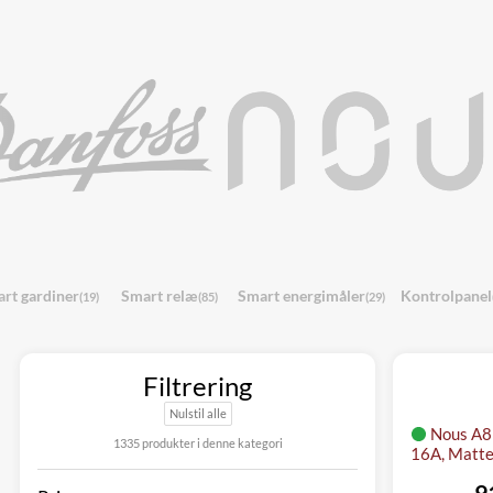
rt gardiner
Smart relæ
Smart energimåler
Kontrolpanel
(19)
(85)
(29)
Filtrering
Nulstil alle
Nous A8
1335 produkter i denne kategori
16A, Matte
9