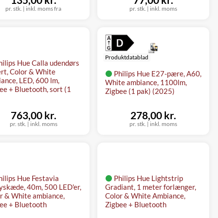
pr. stk.
|
inkl. moms fra
pr. stk.
|
inkl. moms
Produktdatablad
hilips Hue Calla udendørs
ert, Color & White
Philips Hue E27-pære, A60,
ance, LED, 600 lm,
White ambiance, 1100lm,
ee + Bluetooth, sort (1
Zigbee (1 pak) (2025)
763,00 kr.
278,00 kr.
pr. stk.
|
inkl. moms
pr. stk.
|
inkl. moms
hilips Hue Festavia
Philips Hue Lightstrip
lyskæde, 40m, 500 LED'er,
Gradiant, 1 meter forlænger,
r & White ambiance,
Color & White Ambiance,
ee + Bluetooth
Zigbee + Bluetooth