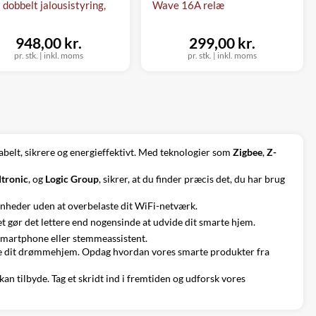
 dobbelt jalousistyring,
Wave 16A relæ
948,00 kr.
299,00 kr.
pr. stk.
|
inkl. moms
pr. stk.
|
inkl. moms
abelt, sikrere og energieffektivt. Med teknologier som
Zigbee
,
Z-
tronic
, og
Logic Group
, sikrer, at du finder præcis det, du har brug
enheder uden at overbelaste dit WiFi-netværk.
et gør det lettere end nogensinde at udvide dit smarte hjem.
n smartphone eller stemmeassistent.
isere dit drømmehjem. Opdag hvordan vores smarte produkter fra
n tilbyde. Tag et skridt ind i fremtiden og udforsk vores