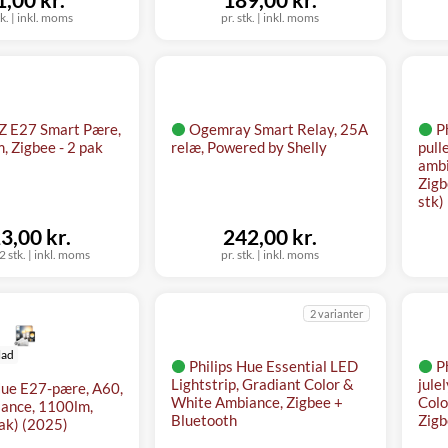
tk.
|
inkl. moms
pr. stk.
|
inkl. moms
Z E27 Smart Pære,
Ogemray Smart Relay, 25A
P
, Zigbee - 2 pak
relæ, Powered by Shelly
pull
ambi
Zigb
stk)
3,00 kr.
242,00 kr.
2 stk.
|
inkl. moms
pr. stk.
|
inkl. moms
2 varianter
lad
Philips Hue Essential LED
P
Lightstrip, Gradiant Color &
jule
Hue E27-pære, A60,
White Ambiance, Zigbee +
Colo
ance, 1100lm,
Bluetooth
Zigb
ak) (2025)