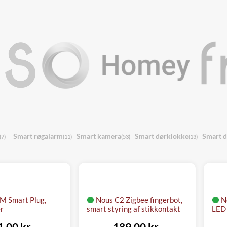
Smart røgalarm
Smart kamera
Smart dørklokke
Smart d
(7)
(11)
(53)
(13)
M Smart Plug,
Nous C2 Zigbee fingerbot,
N
r
smart styring af stikkontakt
LED 
1,00 kr.
189,00 kr.