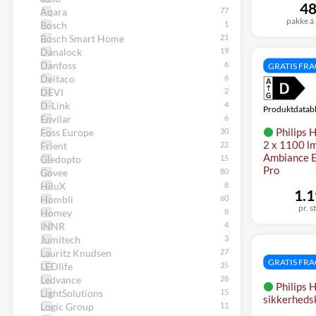
48
Aqara
pakke á 
Bosch
Bosch Smart Home
Danalock
Danfoss
GRATIS FR
Deltaco
DEVI
D-Link
Produktdatab
Envilar
Philips H
Foss Europe
2 x 1100 l
Frient
Ambiance E
Gledopto
Pro
Govee
HiluX
1.1
Hombli
pr. s
Homey
INNR
Jumitech
Lauritz Knudsen
GRATIS FR
LEDlife
Ledvance
Philips 
LightSolutions
sikkerheds
Logic Group