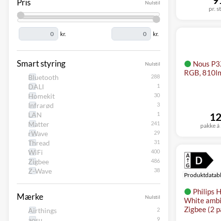
Pris
Nulstil
pr. s
kr.
kr.
Smart styring
Nous P3
Nulstil
RGB, 810lm
Bluetooth
DALI
Homekit
Infrarød
LAN
12
Matter
pakke á 
rWave
Thread
WiFi
Zigbee
Z-Wave
Produktdatab
Philips 
Mærke
Nulstil
White ambi
Zigbee (2 p
Airthings
aosu