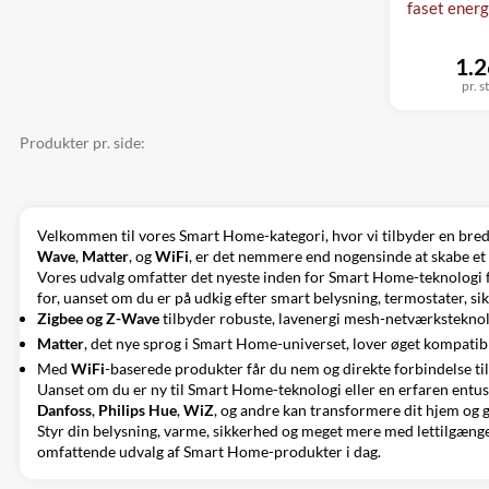
faset ener
1.2
pr. s
Produkter pr. side:
Velkommen til vores Smart Home-kategori, hvor vi tilbyder en bred v
Wave
,
Matter
, og
WiFi
, er det nemmere end nogensinde at skabe et f
Vores udvalg omfatter det nyeste inden for Smart Home-teknologi
for, uanset om du er på udkig efter smart belysning, termostater, si
Zigbee og Z-Wave
tilbyder robuste, lavenergi mesh-netværksteknol
Matter
, det nye sprog i Smart Home-universet, lover øget kompatibil
Med
WiFi
-baserede produkter får du nem og direkte forbindelse til 
Uanset om du er ny til Smart Home-teknologi eller en erfaren entus
Danfoss
,
Philips Hue
,
WiZ
, og andre kan transformere dit hjem og 
Styr din belysning, varme, sikkerhed og meget mere med lettilgængel
omfattende udvalg af Smart Home-produkter i dag.