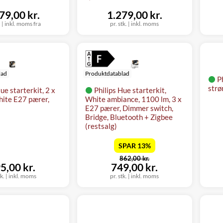
79,00 kr.
1.279,00 kr.
.
|
inkl. moms fra
pr. stk.
|
inkl. moms
lad
Produktdatablad
P
strø
ue starterkit, 2 x
Philips Hue starterkit,
ite E27 pærer,
White ambiance, 1100 lm, 3 x
E27 pærer, Dimmer switch,
Bridge, Bluetooth + Zigbee
(restsalg)
SPAR 13%
før
862,00 kr.
nu
5,00 kr.
749,00 kr.
tk.
|
inkl. moms
pr. stk.
|
inkl. moms