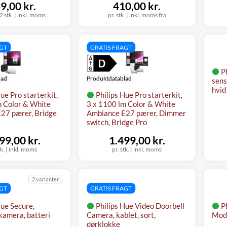
9,00 kr.
410,00 kr.
2 stk.
|
inkl. moms
pr. stk.
|
inkl. moms fra
AGT
GRATIS FRAGT
P
lad
Produktdatablad
sens
hvid
ue Pro starterkit,
Philips Hue Pro starterkit,
m Color & White
3 x 1100 lm Color & White
27 pærer, Bridge
Ambiance E27 pærer, Dimmer
switch, Bridge Pro
99,00 kr.
1.499,00 kr.
tk.
|
inkl. moms
pr. stk.
|
inkl. moms
2 varianter
AGT
GRATIS FRAGT
Hue Secure,
Philips Hue Video Doorbell
P
kamera, batteri
Camera, kablet, sort,
Modu
dørklokke