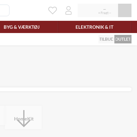
BYG & VÆRKTØJ
ELEKTRONIK & IT
TILBUD
OUTLET
HomeKit