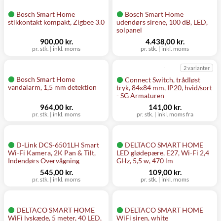
Bosch Smart Home
Bosch Smart Home
stikkontakt kompakt, Zigbee 3.0
udendørs sirene, 100 dB, LED,
solpanel
900,00 kr.
4.438,00 kr.
pr. stk.
|
inkl. moms
pr. stk.
|
inkl. moms
2 varianter
Bosch Smart Home
Connect Switch, trådløst
vandalarm, 1,5 mm detektion
tryk, 84x84 mm, IP20, hvid/sort
- SG Armaturen
964,00 kr.
141,00 kr.
pr. stk.
|
inkl. moms
pr. stk.
|
inkl. moms fra
D-Link DCS-6501LH Smart
DELTACO SMART HOME
Wi-Fi Kamera, 2K Pan & Tilt,
LED glødepære, E27, Wi-Fi 2,4
Indendørs Overvågning
GHz, 5,5 w, 470 lm
545,00 kr.
109,00 kr.
pr. stk.
|
inkl. moms
pr. stk.
|
inkl. moms
DELTACO SMART HOME
DELTACO SMART HOME
WiFi lyskæde, 5 meter, 40 LED,
WiFi siren, white