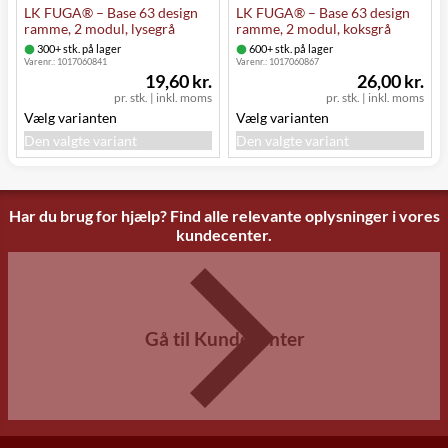
LK FUGA® – Base 63 design
LK FUGA® – Base 63 design
ramme, 2 modul, lysegrå
ramme, 2 modul, koksgrå
300+ stk. på lager
600+ stk. på lager
Varenr.:
1017060841
Varenr.:
1017060867
19,60 kr.
26,00 kr.
pr. stk.
|
inkl. moms
pr. stk.
|
inkl. moms
Vælg varianten
Vælg varianten
Den valgte variant
Den valgte variant
Har du brug for hjælp? Find alle relevante oplysninger i vores
kundecenter.
Gå til Kundecenter