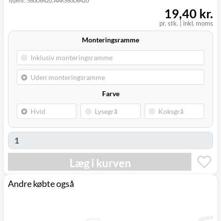
Typenr.:
560D6420, AAK560D6420
(9230)
19,40 kr.
pr. stk.
|
inkl. moms
Monteringsramme
Farve
Læg i kurven
Andre købte også