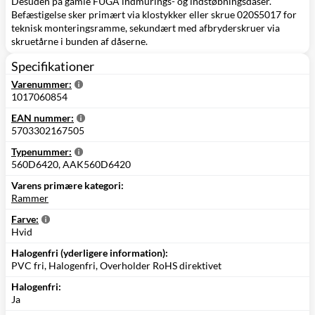
Desuden på gamle FUGA indmurings- og indstøbningsdåser.
Befæstigelse sker primært via klostykker eller skrue 020S5017 for
teknisk monteringsramme, sekundært med afbryderskruer via
skruetårne i bunden af dåserne.
Specifikationer
Varenummer:
1017060854
EAN nummer:
5703302167505
Typenummer:
560D6420, AAK560D6420
Varens primære kategori:
Rammer
Farve:
Hvid
Halogenfri (yderligere information):
PVC fri, Halogenfri, Overholder RoHS direktivet
Halogenfri:
Ja