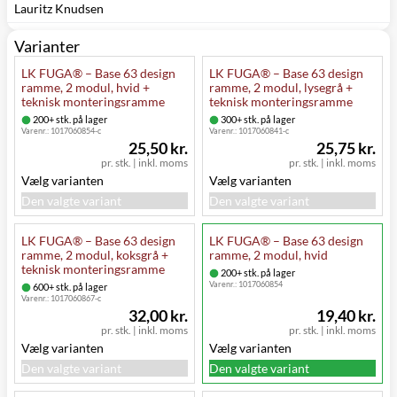
Lauritz Knudsen
Varianter
LK FUGA® – Base 63 design
LK FUGA® – Base 63 design
ramme, 2 modul, hvid +
ramme, 2 modul, lysegrå +
teknisk monteringsramme
teknisk monteringsramme
200+ stk. på lager
300+ stk. på lager
Varenr.:
1017060854-c
Varenr.:
1017060841-c
25,50 kr.
25,75 kr.
pr. stk.
|
inkl. moms
pr. stk.
|
inkl. moms
Vælg varianten
Vælg varianten
Den valgte variant
Den valgte variant
LK FUGA® – Base 63 design
LK FUGA® – Base 63 design
ramme, 2 modul, koksgrå +
ramme, 2 modul, hvid
teknisk monteringsramme
200+ stk. på lager
Varenr.:
1017060854
600+ stk. på lager
Varenr.:
1017060867-c
32,00 kr.
19,40 kr.
pr. stk.
|
inkl. moms
pr. stk.
|
inkl. moms
Vælg varianten
Vælg varianten
Den valgte variant
Den valgte variant