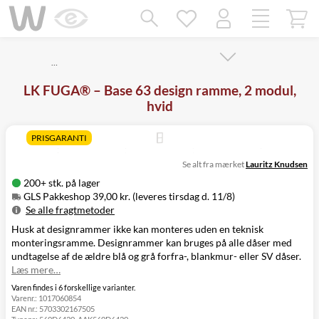
Mangler chatten?
Ret samtykke!
…
LK FUGA® – Base 63 design ramme, 2 modul,
hvid
PRISGARANTI
Se alt fra mærket
Lauritz Knudsen
200+ stk. på lager
GLS Pakkeshop 39,00 kr. (leveres tirsdag d. 11/8)
Se alle fragtmetoder
Husk at designrammer ikke kan monteres uden en teknisk
Metode
Pris
Leveres
monteringsramme. Designrammer kan bruges på alle dåser med
GLS Pakkeshop
39,00 kr.
Tirsdag d. 11/8
undtagelse af de ældre blå og grå forfra-, blankmur- eller SV dåser.
GLS
49,00 kr.
Tirsdag d. 11/8
Læs mere…
Hjemmelevering
GLS Erhverv
49,00 kr.
Tirsdag d. 11/8
Varen findes i 6 forskellige varianter.
Varenr.:
1017060854
Click&Collect i
EAN nr.:
5703302167505
Svenstrup
0,00 kr.
Mandag d. 10/8