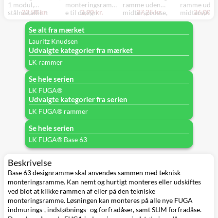
1 modul,
monteringsramm
ramme uden
ramme uden
23,50 kr.
2,90 kr.
27,25 kr.
26,00 kr
stålmetallic +
e til design
midtersprosse,
midterspros
teknisk
ramme, 1 modul,
1x2 modul,
1x2 modul, h
monteringsramm
grå
koksgrå + teknisk
teknisk
Se alt fra mærket
e
monteringsramm
monterings
Lauritz Knudsen
e
e
Udvalgte kategorier fra mærket
LK rammer
Se hele serien
LK FUGA®
Udvalgte kategorier fra serien
LK FUGA® rammer
Se hele serien
LK FUGA® Base 63
Beskrivelse
Base 63 designramme skal anvendes sammen med teknisk
monteringsramme. Kan nemt og hurtigt monteres eller udskiftes
ved blot at klikke rammen af eller på den tekniske
monteringsramme. Løsningen kan monteres på alle nye FUGA
indmurings-, indstøbnings- og forfradåser, samt SLIM forfradåse.