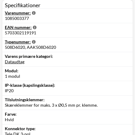
Specifikationer
Varenummer:
1085003377
EAN nummer:
5703302119191
Typenummer:
508D6020, AAK508D6020
Varens primære kategori:
Dataudtag
Modul:
1 modul
IP-klasse (kapslingsklasse):
IP20
Tilslutningsklemmer:
Skæreklemmer for maks. 3 x Ø0,5 mm pr. klemme.
Farve:
Hvid
Konnektor type:
Tele DK 3-pol