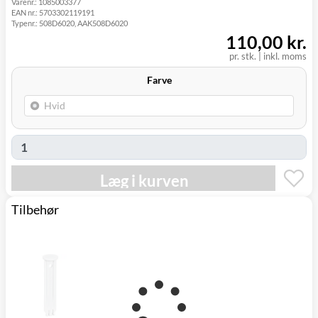
Varenr.:
1085003377
Svenstrup
0,00 kr.
Tirsdag d. 11/8
EAN nr.:
5703302119191
(9230)
Typenr.:
508D6020, AAK508D6020
110,00 kr.
pr. stk.
|
inkl. moms
Farve
Læg i kurven
Tilbehør