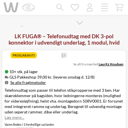
Mangler chatten?
Ret samtykke!
…
LK FUGA® – Telefonudtag med DK 3-pol
konnektor i udvendigt underlag, 1 modul, hvid
PRISGARANTI
Se alt fra mærket
Lauritz Knudsen
10+ stk. på lager
GLS Pakkeshop 39,00 kr. (leveres onsdag d. 12/8)
Se alle fragtmetoder
Telefonudtag som passer til telefon stikpropperne med 3 ben. Har
Metode
Pris
Leveres
skæreklemmer på bagsiden, hvor ledningerne monteres (mulighed
GLS Pakkeshop
39,00 kr.
Onsdag d. 12/8
for videresløjfning), helst vha. montagedorn 508V0001. Er forsynet
GLS
49,00 kr.
Onsdag d. 12/8
med integreret ramme og underlag. Beregnet til udvendig montage
Hjemmelevering
uden seperat rammer, dåse eller underlag.
GLS Erhverv
49,00 kr.
Onsdag d. 12/8
Læs mere…
Direkte levering
149,00 kr.
Tirsdag d. 11/8
Click&Collect i
Varen findes i 1 forskellige varianter.