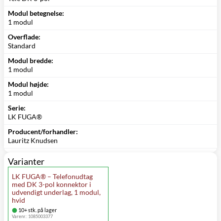
Modul betegnelse:
1 modul
Overflade:
Standard
Modul bredde:
1 modul
Modul højde:
1 modul
Serie:
LK FUGA®
Producent/forhandler:
Lauritz Knudsen
Varianter
LK FUGA® – Telefonudtag
med DK 3-pol konnektor i
udvendigt underlag, 1 modul,
hvid
10+ stk. på lager
Varenr.:
1085003377