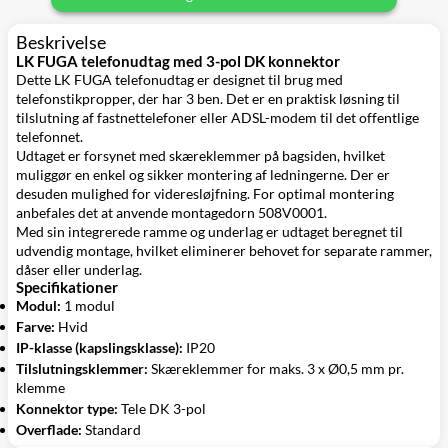
Beskrivelse
LK FUGA telefonudtag med 3-pol DK konnektor
Dette LK FUGA telefonudtag er designet til brug med
telefonstikpropper, der har 3 ben. Det er en praktisk løsning til
tilslutning af fastnettelefoner eller ADSL-modem til det offentlige
telefonnet.
Udtaget er forsynet med skæreklemmer på bagsiden, hvilket
muliggør en enkel og sikker montering af ledningerne. Der er
desuden mulighed for videresløjfning. For optimal montering
anbefales det at anvende montagedorn 508V0001.
Med sin integrerede ramme og underlag er udtaget beregnet til
udvendig montage, hvilket eliminerer behovet for separate rammer,
dåser eller underlag.
Specifikationer
Modul:
1 modul
Farve:
Hvid
IP-klasse (kapslingsklasse):
IP20
Tilslutningsklemmer:
Skæreklemmer for maks. 3 x Ø0,5 mm pr.
klemme
Konnektor type:
Tele DK 3-pol
Overflade:
Standard