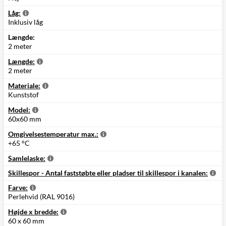
Låg:
Inklusiv låg
Længde:
2 meter
Længde:
2 meter
Materiale:
Kunststof
Model:
60x60 mm
Omgivelsestemperatur max.:
+65 °C
Samlelaske:
Skillespor - Antal faststøbte eller pladser til skillespor i kanalen:
Farve:
Perlehvid (RAL 9016)
Højde x bredde:
60 x 60 mm