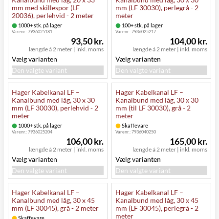
mm med skillespor (LF
mm (LF 30030), perlegrå - 2
20036), perlehvid - 2 meter
meter
1000+ stk. på lager
100+ stk. på lager
Varenr.:
7936025181
Varenr.:
7936025217
93,50 kr.
104,00 kr.
længde á 2 meter
|
inkl. moms
længde á 2 meter
|
inkl. moms
Vælg varianten
Vælg varianten
Den valgte variant
Den valgte variant
Hager Kabelkanal LF –
Hager Kabelkanal LF –
Kanalbund med låg, 30 x 30
Kanalbund med låg, 30 x 30
mm (LF 30030), perlehvid - 2
mm (til LF 30030), grå - 2
meter
meter
1000+ stk. på lager
Skaffevare
Varenr.:
7936025204
Varenr.:
7936040250
106,00 kr.
165,00 kr.
længde á 2 meter
|
inkl. moms
længde á 2 meter
|
inkl. moms
Vælg varianten
Vælg varianten
Den valgte variant
Den valgte variant
Hager Kabelkanal LF –
Hager Kabelkanal LF –
Kanalbund med låg, 30 x 45
Kanalbund med låg, 30 x 45
mm (LF 30045), grå - 2 meter
mm (LF 30045), perlegrå - 2
meter
Skaffevare