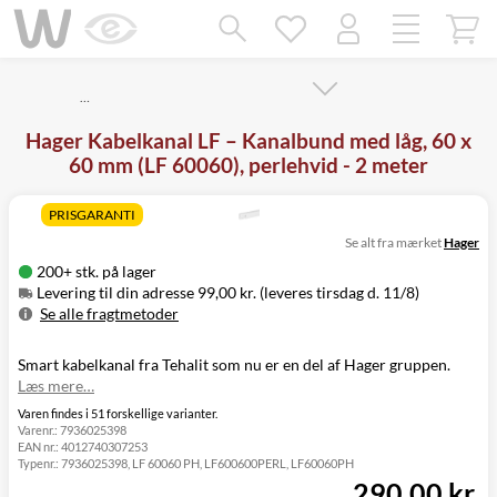
Mangler chatten?
Ret samtykke!
…
Hager Kabelkanal LF – Kanalbund med låg, 60 x
60 mm (LF 60060), perlehvid - 2 meter
PRISGARANTI
Se alt fra mærket
Hager
200+ stk. på lager
Levering til din adresse 99,00 kr. (leveres tirsdag d. 11/8)
Se alle fragtmetoder
Metode
Pris
Leveres
Smart kabelkanal fra Tehalit som nu er en del af Hager gruppen.
Levering til
99,00 kr.
Tirsdag d. 11/8
Læs mere…
din adresse
Click&Collect
Varen findes i 51 forskellige varianter.
Varenr.:
7936025398
i Svenstrup
0,00 kr.
Tirsdag d. 11/8
EAN nr.:
4012740307253
(9230)
Typenr.:
7936025398, LF 60060 PH, LF600600PERL, LF60060PH
290,00 kr.