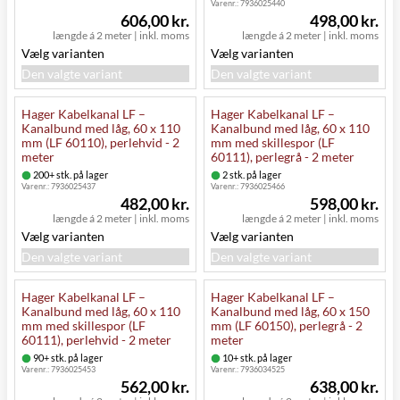
Varenr.:
7936025440
606,00 kr.
498,00 kr.
længde á 2 meter
|
inkl. moms
længde á 2 meter
|
inkl. moms
Vælg varianten
Vælg varianten
Den valgte variant
Den valgte variant
Hager Kabelkanal LF –
Hager Kabelkanal LF –
Kanalbund med låg, 60 x 110
Kanalbund med låg, 60 x 110
mm (LF 60110), perlehvid - 2
mm med skillespor (LF
meter
60111), perlegrå - 2 meter
200+ stk. på lager
2 stk. på lager
Varenr.:
7936025437
Varenr.:
7936025466
482,00 kr.
598,00 kr.
længde á 2 meter
|
inkl. moms
længde á 2 meter
|
inkl. moms
Vælg varianten
Vælg varianten
Den valgte variant
Den valgte variant
Hager Kabelkanal LF –
Hager Kabelkanal LF –
Kanalbund med låg, 60 x 110
Kanalbund med låg, 60 x 150
mm med skillespor (LF
mm (LF 60150), perlegrå - 2
60111), perlehvid - 2 meter
meter
90+ stk. på lager
10+ stk. på lager
Varenr.:
7936025453
Varenr.:
7936034525
562,00 kr.
638,00 kr.