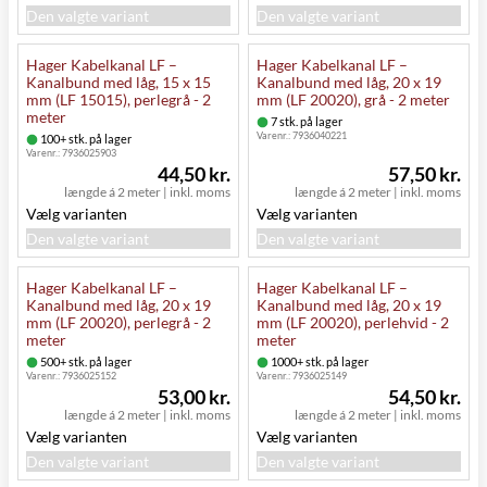
Den valgte variant
Den valgte variant
Hager Kabelkanal LF –
Hager Kabelkanal LF –
Kanalbund med låg, 15 x 15
Kanalbund med låg, 20 x 19
mm (LF 15015), perlegrå - 2
mm (LF 20020), grå - 2 meter
meter
7 stk. på lager
Varenr.:
7936040221
100+ stk. på lager
Varenr.:
7936025903
44,50 kr.
57,50 kr.
længde á 2 meter
|
inkl. moms
længde á 2 meter
|
inkl. moms
Vælg varianten
Vælg varianten
Den valgte variant
Den valgte variant
Hager Kabelkanal LF –
Hager Kabelkanal LF –
Kanalbund med låg, 20 x 19
Kanalbund med låg, 20 x 19
mm (LF 20020), perlegrå - 2
mm (LF 20020), perlehvid - 2
meter
meter
500+ stk. på lager
1000+ stk. på lager
Varenr.:
7936025152
Varenr.:
7936025149
53,00 kr.
54,50 kr.
længde á 2 meter
|
inkl. moms
længde á 2 meter
|
inkl. moms
Vælg varianten
Vælg varianten
Den valgte variant
Den valgte variant