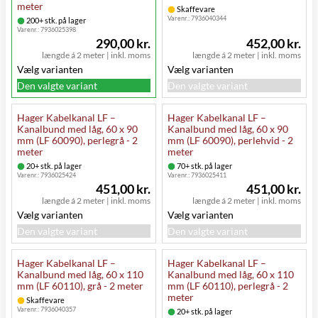
meter
Skaffevare
Varenr.:
7936040344
200+ stk. på lager
Varenr.:
7936025398
290,00 kr.
452,00 kr.
længde á 2 meter
|
inkl. moms
længde á 2 meter
|
inkl. moms
Vælg varianten
Vælg varianten
Den valgte variant
Den valgte variant
Hager Kabelkanal LF –
Hager Kabelkanal LF –
Kanalbund med låg, 60 x 90
Kanalbund med låg, 60 x 90
mm (LF 60090), perlegrå - 2
mm (LF 60090), perlehvid - 2
meter
meter
20+ stk. på lager
70+ stk. på lager
Varenr.:
7936025424
Varenr.:
7936025411
451,00 kr.
451,00 kr.
længde á 2 meter
|
inkl. moms
længde á 2 meter
|
inkl. moms
Vælg varianten
Vælg varianten
Den valgte variant
Den valgte variant
Hager Kabelkanal LF –
Hager Kabelkanal LF –
Kanalbund med låg, 60 x 110
Kanalbund med låg, 60 x 110
mm (LF 60110), grå - 2 meter
mm (LF 60110), perlegrå - 2
meter
Skaffevare
Varenr.:
7936040357
20+ stk. på lager