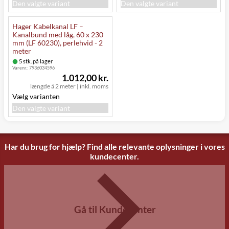
Den valgte variant
Den valgte variant
Hager Kabelkanal LF –
Kanalbund med låg, 60 x 230
mm (LF 60230), perlehvid - 2
meter
5 stk. på lager
Varenr.:
7936034596
1.012,00 kr.
længde á 2 meter
|
inkl. moms
Vælg varianten
Den valgte variant
Har du brug for hjælp? Find alle relevante oplysninger i vores
kundecenter.
Gå til Kundecenter