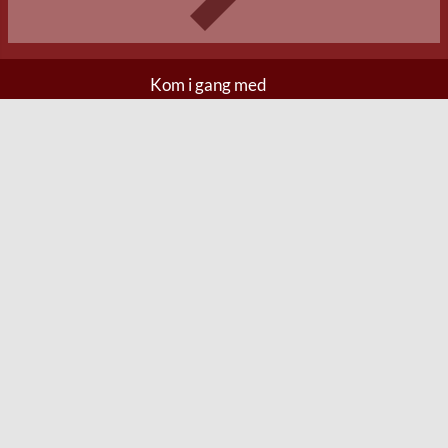
Kom i gang med
Anmeld fragtskade
Anmeld leveringsfejl
Anmeld defekt
Anmeld retur
Før bestilling
Fragt og levering
Betalingsmetoder
Handelsvilkår
Generel information
Kontakt os
FAQ
Om os
Mærker
Jobs