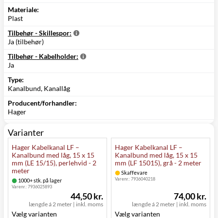
Materiale:
Plast
Tilbehør - Skillespor:
Ja (tilbehør)
Tilbehør - Kabelholder:
Ja
Type:
Kanalbund, Kanallåg
Producent/forhandler:
Hager
Varianter
Hager Kabelkanal LF –
Hager Kabelkanal LF –
Kanalbund med låg, 15 x 15
Kanalbund med låg, 15 x 15
mm (LE 15/15), perlehvid - 2
mm (LF 15015), grå - 2 meter
meter
Skaffevare
Varenr.:
7936040218
1000+ stk. på lager
Varenr.:
7936025893
44,50 kr.
74,00 kr.
længde á 2 meter
|
inkl. moms
længde á 2 meter
|
inkl. moms
Vælg varianten
Vælg varianten