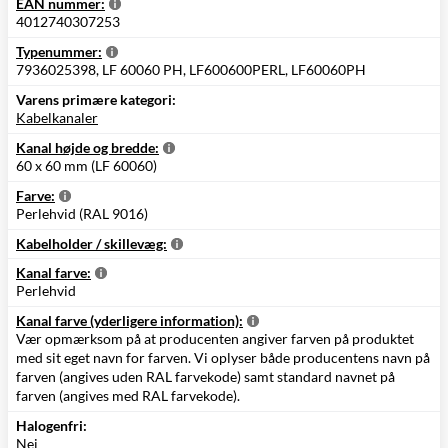
EAN nummer:
4012740307253
Typenummer:
7936025398, LF 60060 PH, LF600600PERL, LF60060PH
Varens primære kategori:
Kabelkanaler
Kanal højde og bredde:
60 x 60 mm (LF 60060)
Farve:
Perlehvid (RAL 9016)
Kabelholder / skillevæg:
Kanal farve:
Perlehvid
Kanal farve (yderligere information):
Vær opmærksom på at producenten angiver farven på produktet
med sit eget navn for farven. Vi oplyser både producentens navn på
farven (angives uden RAL farvekode) samt standard navnet på
farven (angives med RAL farvekode).
Halogenfri:
Nej