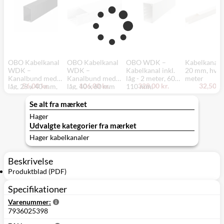
OBO Kabelkanal
OBO Kabelkanal
OBO WDK –
Kabelkanal 
WDK –
WDK –
Kabelkanal inkl.
20 mm, hvid,
Kanalbund med
Kanalbund med
låg - 2 meter, 60 x
meter
56,00 kr.
106,00 kr.
328,00 kr.
32,50 kr
låg, 25 x 40 mm,
låg, 40 x 60 mm
110 mm,
sort - 2 meter
(WDK40060),
perlehvid
renhvid - 2 meter
Se alt fra mærket
Hager
Udvalgte kategorier fra mærket
Hager kabelkanaler
Beskrivelse
Produktblad (PDF)
Specifikationer
Varenummer:
7936025398