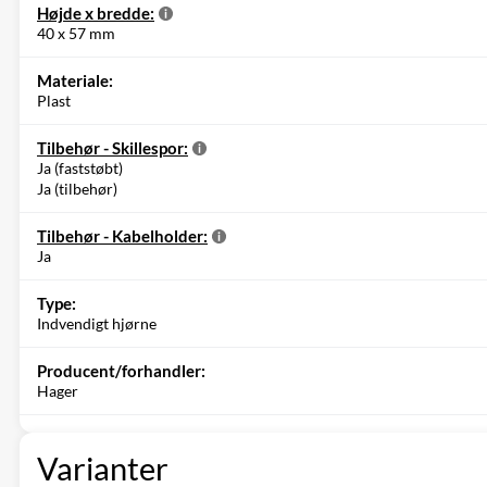
Højde x bredde:
40 x 57 mm
Materiale:
Plast
Tilbehør - Skillespor:
Ja (faststøbt)
Ja (tilbehør)
Tilbehør - Kabelholder:
Ja
Type:
Indvendigt hjørne
Producent/forhandler:
Hager
Varianter