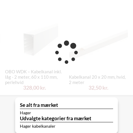
OBO WDK – Kabelkanal inkl.
låg - 2 meter, 60 x 110 mm,
Kabelkanal 20 x 20 mm, hvid,
perlehvid
2 meter
328,00 kr.
32,50 kr.
Se alt fra mærket
Hager
Udvalgte kategorier fra mærket
Hager kabelkanaler