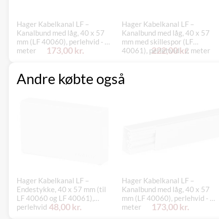
Hager Kabelkanal LF –
Hager Kabelkanal LF –
Kanalbund med låg, 40 x 57
Kanalbund med låg, 40 x 57
mm (LF 40060), perlehvid - 2
mm med skillespor (LF
173,00 kr.
222,00 kr.
meter
40061), perlehvid - 2 meter
Andre købte også
Hager Kabelkanal LF –
Hager Kabelkanal LF –
Endestykke, 40 x 57 mm (til
Kanalbund med låg, 40 x 57
LF 40060 og LF 40061),
mm (LF 40060), perlehvid - 2
48,00 kr.
173,00 kr.
perlehvid
meter