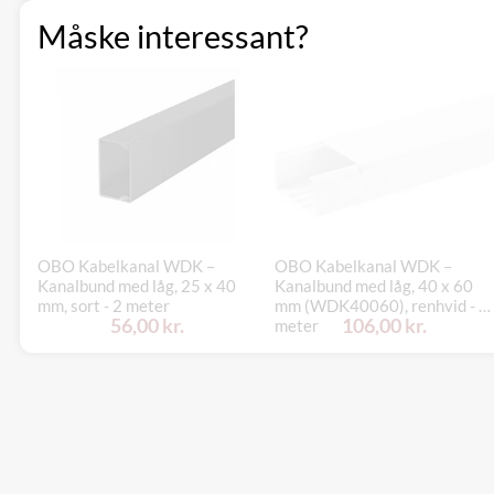
Måske interessant?
OBO Kabelkanal WDK –
OBO Kabelkanal WDK –
Kanalbund med låg, 25 x 40
Kanalbund med låg, 40 x 60
mm, sort - 2 meter
mm (WDK40060), renhvid - 2
56,00 kr.
106,00 kr.
meter