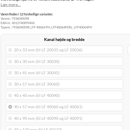
GLS Pakkeshop
39,00 kr.
Onsdag d. 12/8
Læs mere…
GLS
49,00 kr.
Onsdag d. 12/8
Varen findes i 12 forskellige varianter.
Hjemmelevering
Varenr.:
7936040098
GLS Erhverv
49,00 kr.
Onsdag d. 12/8
EAN nr.:
4012740899406
Direkte levering
149,00 kr.
Tirsdag d. 11/8
Typenr.:
7936040098, LFF 40064 PH, LFF40064PERL, LFF40064PH
Click&Collect i
Svenstrup
0,00 kr.
Tirsdag d. 11/8
Kanal højde og bredde
(9230)