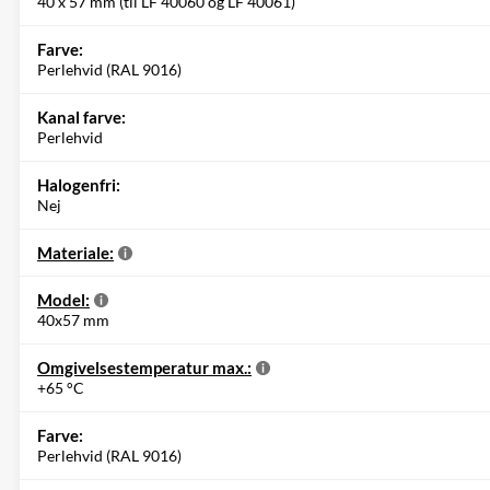
40 x 57 mm (til LF 40060 og LF 40061)
Farve:
Perlehvid (RAL 9016)
Kanal farve:
Perlehvid
Halogenfri:
Nej
Materiale:
Model:
40x57 mm
Omgivelsestemperatur max.:
+65 °C
Farve:
Perlehvid (RAL 9016)