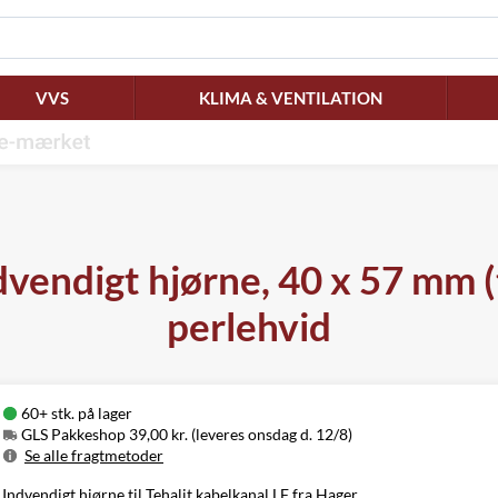
VVS
KLIMA & VENTILATION
vendigt hjørne, 40 x 57 mm (
perlehvid
60+ stk. på lager
GLS Pakkeshop 39,00 kr. (leveres onsdag d. 12/8)
Se alle fragtmetoder
Metode
Pris
Leveres
Indvendigt hjørne til Tehalit kabelkanal LF fra Hager.