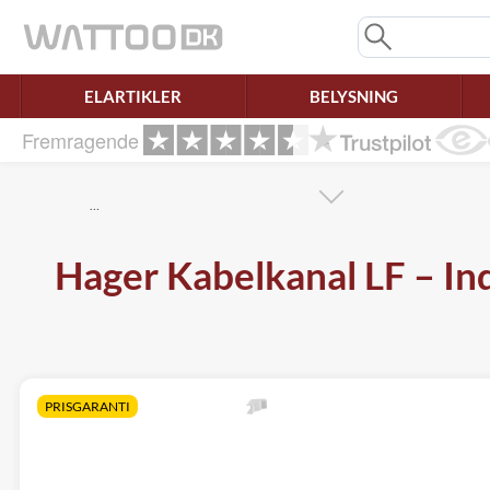
Mangler chatten?
Ret samtykke!
ELARTIKLER
BELYSNING
Fremragende
…
Hager Kabelkanal LF – Ind
PRISGARANTI