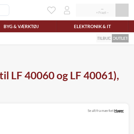
BYG & VÆRKTØJ
ELEKTRONIK & IT
TILBUD
OUTLET
til LF 40060 og LF 40061),
Se alt fra mærket
Hager