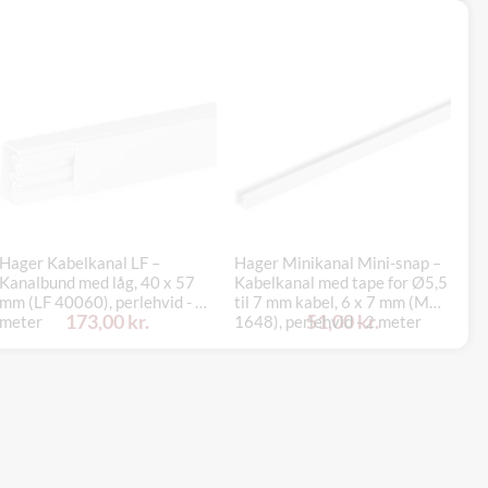
Hager Kabelkanal LF –
Hager Minikanal Mini-snap –
Op
Kanalbund med låg, 40 x 57
Kabelkanal med tape for Ø5,5
me
mm (LF 40060), perlehvid - 2
til 7 mm kabel, 6 x 7 mm (M
re
173,00 kr.
51,00 kr.
meter
1648), perlehvid - 2 meter
Sc