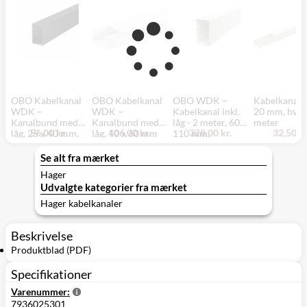
OBO Kabelkanal
OBO Kabelkanal
OBO WDK –
Kabelkanal 
WDK –
WDK –
Kabelkanal inkl.
20 mm, hvid,
Kanalbund med
Kanalbund med
låg - 2 meter, 60 x
meter
56,00 kr.
106,00 kr.
328,00 kr.
32,50 kr
låg, 25 x 40 mm,
låg, 40 x 60 mm
110 mm,
sort - 2 meter
(WDK40060),
perlehvid
renhvid - 2 meter
Se alt fra mærket
Hager
Udvalgte kategorier fra mærket
Hager kabelkanaler
Beskrivelse
Produktblad (PDF)
Specifikationer
Varenummer:
7936025301