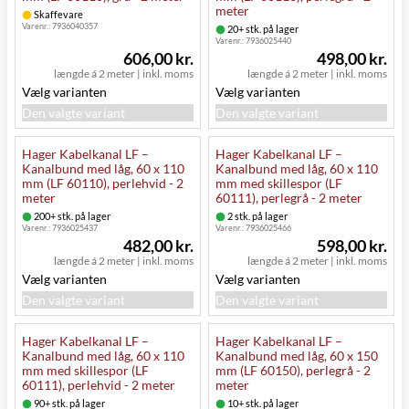
meter
Skaffevare
Varenr.:
7936040357
20+ stk. på lager
Varenr.:
7936025440
606,00 kr.
498,00 kr.
længde á 2 meter
|
inkl. moms
længde á 2 meter
|
inkl. moms
Vælg varianten
Vælg varianten
Den valgte variant
Den valgte variant
Hager Kabelkanal LF –
Hager Kabelkanal LF –
Kanalbund med låg, 60 x 110
Kanalbund med låg, 60 x 110
mm (LF 60110), perlehvid - 2
mm med skillespor (LF
meter
60111), perlegrå - 2 meter
200+ stk. på lager
2 stk. på lager
Varenr.:
7936025437
Varenr.:
7936025466
482,00 kr.
598,00 kr.
længde á 2 meter
|
inkl. moms
længde á 2 meter
|
inkl. moms
Vælg varianten
Vælg varianten
Den valgte variant
Den valgte variant
Hager Kabelkanal LF –
Hager Kabelkanal LF –
Kanalbund med låg, 60 x 110
Kanalbund med låg, 60 x 150
mm med skillespor (LF
mm (LF 60150), perlegrå - 2
60111), perlehvid - 2 meter
meter
90+ stk. på lager
10+ stk. på lager