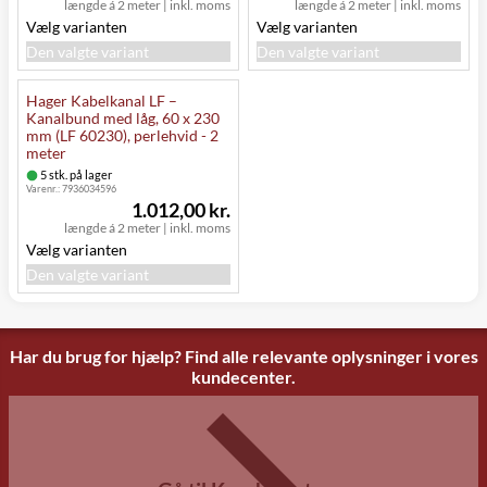
længde á 2 meter
|
inkl. moms
længde á 2 meter
|
inkl. moms
Vælg varianten
Vælg varianten
Den valgte variant
Den valgte variant
Hager Kabelkanal LF –
Kanalbund med låg, 60 x 230
mm (LF 60230), perlehvid - 2
meter
5 stk. på lager
Varenr.:
7936034596
1.012,00 kr.
længde á 2 meter
|
inkl. moms
Vælg varianten
Den valgte variant
Har du brug for hjælp? Find alle relevante oplysninger i vores
kundecenter.