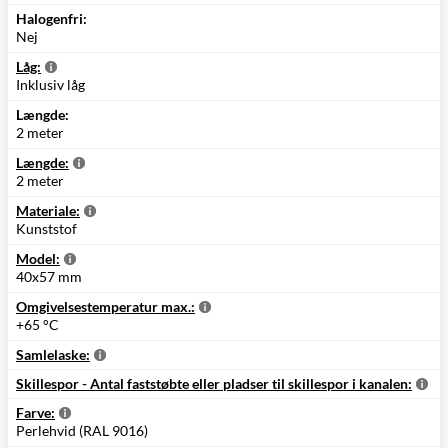
Halogenfri:
Nej
Låg:
Inklusiv låg
Længde:
2 meter
Længde:
2 meter
Materiale:
Kunststof
Model:
40x57 mm
Omgivelsestemperatur max.:
+65 °C
Samlelaske:
Skillespor - Antal faststøbte eller pladser til skillespor i kanalen:
Farve:
Perlehvid (RAL 9016)