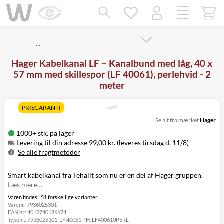
Mangler chatten?
Ret samtykke!
…
Hager Kabelkanal LF – Kanalbund med låg, 40 x
57 mm med skillespor (LF 40061), perlehvid - 2
meter
PRISGARANTI
Se alt fra mærket
Hager
1000+ stk. på lager
Levering til din adresse 99,00 kr. (leveres tirsdag d. 11/8)
Se alle fragtmetoder
Metode
Pris
Leveres
Smart kabelkanal fra Tehalit som nu er en del af Hager gruppen.
Levering til
99,00 kr.
Tirsdag d. 11/8
Læs mere…
din adresse
Click&Collect
Varen findes i 51 forskellige varianter.
Varenr.:
7936025301
i Svenstrup
0,00 kr.
Tirsdag d. 11/8
EAN nr.:
4012740186674
(9230)
Typenr.:
7936025301, LF 40061 PH, LF400610PERL