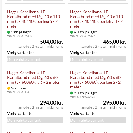
Hager Kabelkanal LF –
Hager Kabelkanal LF –
Kanalbund med låg, 40 x 110
Kanalbund med låg, 40 x 110
mm (LF 40110), perlegrå - 2
mm (LF 40110), perlehvid - 2
meter
meter
1 stk. på lager
60+ stk. på lager
Varenr.:
7936025385
Varenr.:
7936025372
504,00 kr.
465,00 kr.
længde á 2 meter
|
inkl. moms
længde á 2 meter
|
inkl. moms
Vælg varianten
Vælg varianten
Den valgte variant
Den valgte variant
Hager Kabelkanal LF –
Hager Kabelkanal LF –
Kanalbund med låg, 60 x 60
Kanalbund med låg, 60 x 60
mm (LF 60060), grå - 2 meter
mm (LF 60060), perlegrå - 2
meter
Skaffevare
Varenr.:
7936040331
20+ stk. på lager
Varenr.:
7936025408
294,00 kr.
295,00 kr.
længde á 2 meter
|
inkl. moms
længde á 2 meter
|
inkl. moms
Vælg varianten
Vælg varianten
Den valgte variant
Den valgte variant