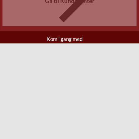
Gå til Kundecenter
Kom i gang med
Anmeld fragtskade
Anmeld leveringsfejl
Anmeld defekt
Anmeld retur
Før bestilling
Fragt og levering
Betalingsmetoder
Handelsvilkår
Generel information
Kontakt os
FAQ
Om os
Mærker
Jobs