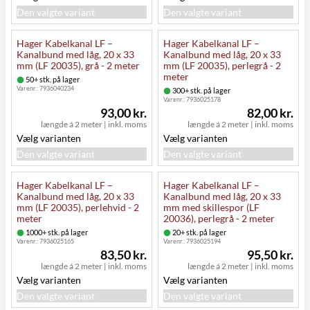
Den valgte variant
Den valgte variant
Hager Kabelkanal LF –
Hager Kabelkanal LF –
Kanalbund med låg, 20 x 33
Kanalbund med låg, 20 x 33
mm (LF 20035), grå - 2 meter
mm (LF 20035), perlegrå - 2
meter
50+ stk. på lager
Varenr.:
7936040234
300+ stk. på lager
Varenr.:
7936025178
93,00 kr.
82,00 kr.
længde á 2 meter
|
inkl. moms
længde á 2 meter
|
inkl. moms
Vælg varianten
Vælg varianten
Den valgte variant
Den valgte variant
Hager Kabelkanal LF –
Hager Kabelkanal LF –
Kanalbund med låg, 20 x 33
Kanalbund med låg, 20 x 33
mm (LF 20035), perlehvid - 2
mm med skillespor (LF
meter
20036), perlegrå - 2 meter
1000+ stk. på lager
20+ stk. på lager
Varenr.:
7936025165
Varenr.:
7936025194
83,50 kr.
95,50 kr.
længde á 2 meter
|
inkl. moms
længde á 2 meter
|
inkl. moms
Vælg varianten
Vælg varianten
Den valgte variant
Den valgte variant