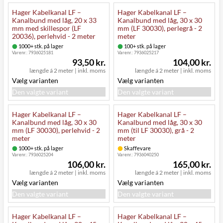
Hager Kabelkanal LF –
Hager Kabelkanal LF –
Kanalbund med låg, 20 x 33
Kanalbund med låg, 30 x 30
mm med skillespor (LF
mm (LF 30030), perlegrå - 2
20036), perlehvid - 2 meter
meter
1000+ stk. på lager
100+ stk. på lager
Varenr.:
7936025181
Varenr.:
7936025217
93,50 kr.
104,00 kr.
længde á 2 meter
|
inkl. moms
længde á 2 meter
|
inkl. moms
Vælg varianten
Vælg varianten
Den valgte variant
Den valgte variant
Hager Kabelkanal LF –
Hager Kabelkanal LF –
Kanalbund med låg, 30 x 30
Kanalbund med låg, 30 x 30
mm (LF 30030), perlehvid - 2
mm (til LF 30030), grå - 2
meter
meter
1000+ stk. på lager
Skaffevare
Varenr.:
7936025204
Varenr.:
7936040250
106,00 kr.
165,00 kr.
længde á 2 meter
|
inkl. moms
længde á 2 meter
|
inkl. moms
Vælg varianten
Vælg varianten
Den valgte variant
Den valgte variant
Hager Kabelkanal LF –
Hager Kabelkanal LF –