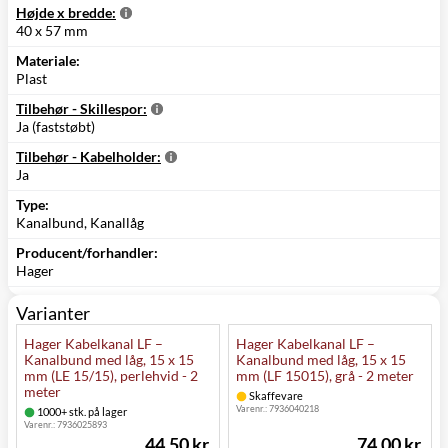
Højde x bredde:
40 x 57 mm
Materiale:
Plast
Tilbehør - Skillespor:
Ja (faststøbt)
Tilbehør - Kabelholder:
Ja
Type:
Kanalbund, Kanallåg
Producent/forhandler:
Hager
Varianter
Hager Kabelkanal LF –
Hager Kabelkanal LF –
Kanalbund med låg, 15 x 15
Kanalbund med låg, 15 x 15
mm (LE 15/15), perlehvid - 2
mm (LF 15015), grå - 2 meter
meter
Skaffevare
Varenr.:
7936040218
1000+ stk. på lager
Varenr.:
7936025893
44,50 kr.
74,00 kr.