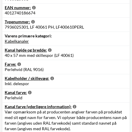
EAN nummer:
4012740186674
Typenummer:
7936025301, LF 40061 PH, LF400610PERL
Varens primære kategori:
Kabelkanaler
Kanal højde og bredde:
40 x 57 mm med skillespor (LF 40061)
Farve:
Perlehvid (RAL 9016)
Kabelholder / skillevæg:
Inkl. delespor
Kanal farve:
Perlehvid
Kanal farve (yderligere information):
Vær opmærksom på at producenten angiver farven på produktet
med sit eget navn for farven. Vi oplyser både producentens navn på
farven (angives uden RAL farvekode) samt standard navnet på
farven (angives med RAL farvekode).