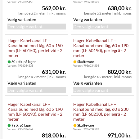
Varenr.:
7936025453
Varenr.:
7936034525
562,00 kr.
638,00 kr.
længde á 2 meter
|
inkl. moms
længde á 2 meter
|
inkl. moms
Vælg varianten
Vælg varianten
Den valgte variant
Den valgte variant
Hager Kabelkanal LF –
Hager Kabelkanal LF –
Kanalbund med låg, 60 x 150
Kanalbund med låg, 60 x 190
mm (LF 60150), perlehvid - 2
mm (LF 60190), perlegrå - 2
meter
meter
80+ stk. på lager
Skaffevare
Varenr.:
7936034538
Varenr.:
7936034554
631,00 kr.
802,00 kr.
længde á 2 meter
|
inkl. moms
længde á 2 meter
|
inkl. moms
Vælg varianten
Vælg varianten
Den valgte variant
Den valgte variant
Hager Kabelkanal LF –
Hager Kabelkanal LF –
Kanalbund med låg, 60 x 190
Kanalbund med låg, 60 x 230
mm (LF 60190), perlehvid - 2
mm (LF 60230), perlegrå - 2
meter
meter
9 stk. på lager
Skaffevare
Varenr.:
7936034567
Varenr.:
7936034583
818,00 kr.
971,00 kr.