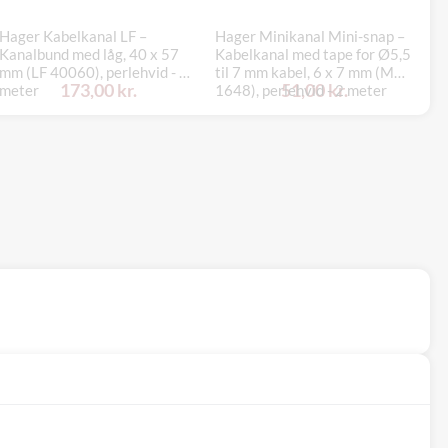
Hager Kabelkanal LF –
Hager Minikanal Mini-snap –
Op
Kanalbund med låg, 40 x 57
Kabelkanal med tape for Ø5,5
me
mm (LF 40060), perlehvid - 2
til 7 mm kabel, 6 x 7 mm (M
re
173,00 kr.
51,00 kr.
meter
1648), perlehvid - 2 meter
Sc