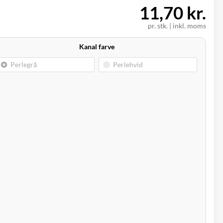
11,70 kr.
pr. stk.
|
inkl. moms
Kanal farve