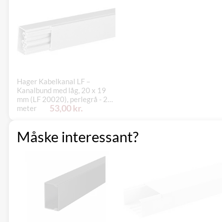
Hager Kabelkanal LF –
Kanalbund med låg, 20 x 19
mm (LF 20020), perlegrå - 2
53,00 kr.
meter
Måske interessant?