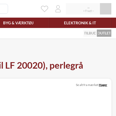
BYG & VÆRKTØJ
ELEKTRONIK & IT
TILBUD
OUTLET
l LF 20020), perlegrå
Se alt fra mærket
Hager