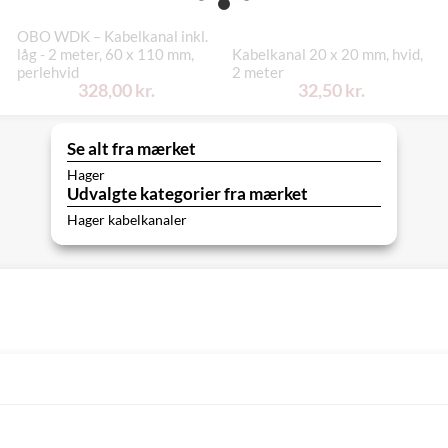
OBO WDK – Kabelkanal inkl.
låg - 2 meter, 60 x 110 mm,
Kabelkanal 20 x 20 mm, hvid,
perlehvid
2 meter
328,00 kr.
32,50 kr.
Se alt fra mærket
Hager
Udvalgte kategorier fra mærket
Hager kabelkanaler