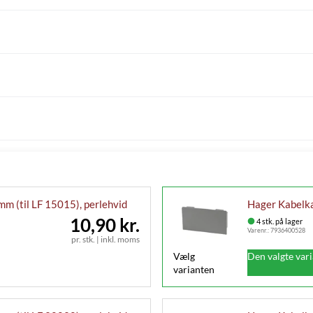
m (til LF 15015), perlehvid
Hager Kabelka
10,90 kr.
4 stk. på lager
Varenr.:
7936400528
pr. stk.
|
inkl. moms
Vælg
Den valgte var
varianten