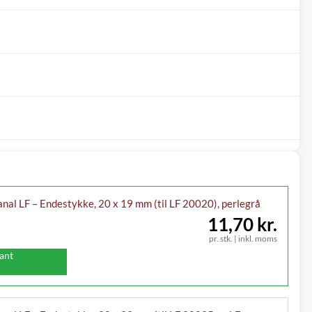
nal LF – Endestykke, 20 x 19 mm (til LF 20020), perlegrå
11,70 kr.
pr. stk.
|
inkl. moms
iant