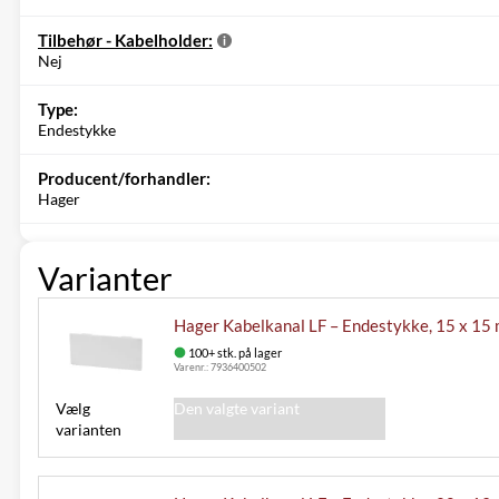
Tilbehør - Kabelholder:
Nej
Type:
Endestykke
Producent/forhandler:
Hager
Varianter
Hager Kabelkanal LF – Endestykke, 15 x 15 m
100+ stk. på lager
Varenr.:
7936400502
Vælg
Den valgte variant
varianten