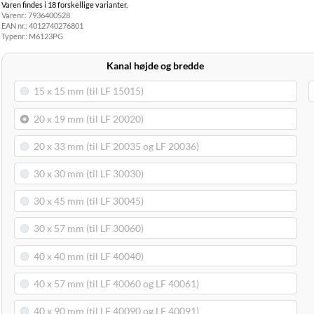
Varen findes i 18 forskellige varianter.
Hjemmelevering
Varenr.:
7936400528
GLS Erhverv
49,00 kr.
Onsdag d. 12/8
EAN nr.:
4012740276801
Direkte levering
149,00 kr.
Tirsdag d. 11/8
Typenr.:
M6123PG
Click&Collect i
Svenstrup
0,00 kr.
Tirsdag d. 11/8
Kanal højde og bredde
(9230)