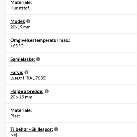
Materiale:
Kunststof
Model:
20x19 mm
Omgivelsestemperatur max.:
+65 °C
Samlelaske:
Farve:
Lysegrå (RAL 7035)
Højde x bredde:
20 x 19 mm
Materiale:
Plast
Tilbehør - Skillespor:
Nej