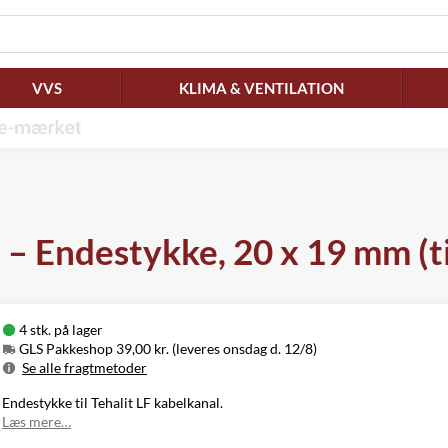
VVS
KLIMA & VENTILATION
– Endestykke, 20 x 19 mm (ti
4 stk. på lager
GLS Pakkeshop 39,00 kr. (leveres onsdag d. 12/8)
Se alle fragtmetoder
Metode
Pris
Leveres
Endestykke til Tehalit LF kabelkanal.
GLS Pakkeshop
39,00 kr.
Onsdag d. 12/8
Læs mere…
GLS
49,00 kr.
Onsdag d. 12/8