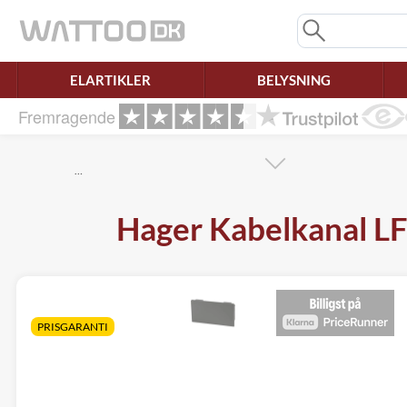
Mangler chatten?
Ret samtykke!
ELARTIKLER
BELYSNING
Fremragende
…
Hager Kabelkanal LF 
PRISGARANTI