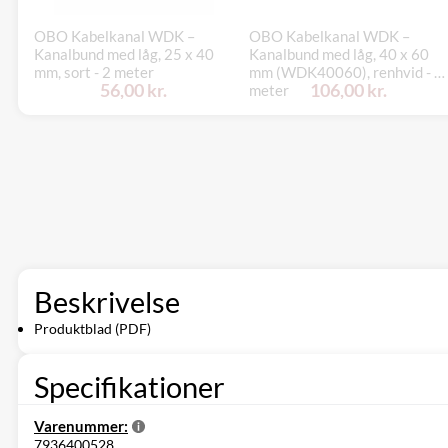
OBO Kabelkanal WDK –
OBO Kabelkanal WDK –
Kanalbund med låg, 25 x 40
Kanalbund med låg, 40 x 60
mm, sort - 2 meter
mm (WDK40060), renhvid - 2
56,00 kr.
106,00 kr.
meter
Beskrivelse
Produktblad (PDF)
Specifikationer
Varenummer:
7936400528