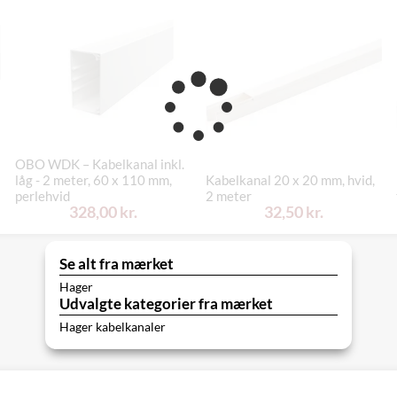
OBO WDK – Kabelkanal inkl.
låg - 2 meter, 60 x 110 mm,
Kabelkanal 20 x 20 mm, hvid,
perlehvid
2 meter
328,00 kr.
32,50 kr.
Se alt fra mærket
Hager
Udvalgte kategorier fra mærket
Hager kabelkanaler