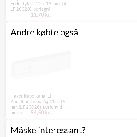
Endestykke, 20 x 19 mm (til
LF 20020), perlegrå
11,70 kr.
Andre købte også
Hager Kabelkanal LF –
Kanalbund med låg, 20 x 19
mm (LF 20020), perlehvid - 2
54,50 kr.
meter
Måske interessant?