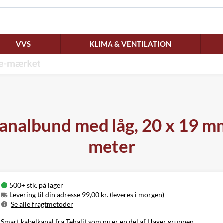
VVS
KLIMA & VENTILATION
analbund med låg, 20 x 19 mm 
meter
500+ stk. på lager
Levering til din adresse 99,00 kr. (leveres i morgen)
Se alle fragtmetoder
Metode
Pris
Leveres
Smart kabelkanal fra Tehalit som nu er en del af Hager gruppen.