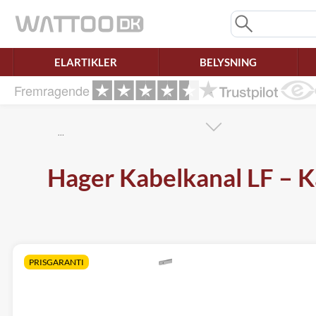
Mangler chatten?
Ret samtykke!
ELARTIKLER
BELYSNING
Fremragende
…
Hager Kabelkanal LF – K
PRISGARANTI