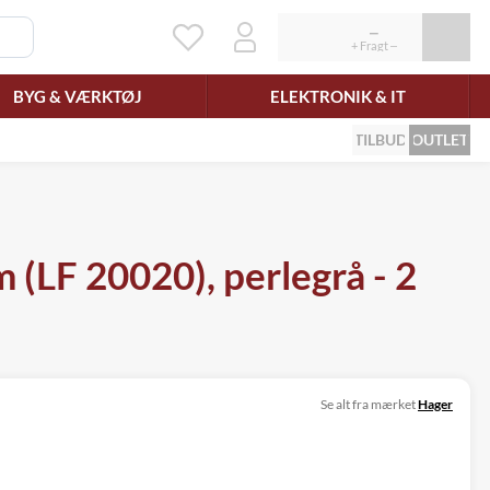
BYG & VÆRKTØJ
ELEKTRONIK & IT
TILBUD
OUTLET
(LF 20020), perlegrå - 2
Se alt fra mærket
Hager