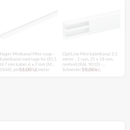
Hager Minikanal Mini-snap –
OptiLine Mini kabelkanal 2,1
Ha
Kabelkanal med tape for Ø5,5
meter - 2 rum, 35 x 18 mm,
Sk
til 7 mm kabel, 6 x 7 mm (M
renhvid (RAL 9010) -
40
51,00 kr.
59,00 kr.
1648), perlehvid - 2 meter
Schneider Electric
hø