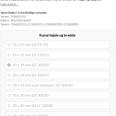
Levering til
I
Læs mere…
99,00 kr.
din adresse
morgen
Varen findes i 51 forskellige varianter.
Click&Collect
I
Varenr.:
7936025152
i Svenstrup
0,00 kr.
morgen
EAN nr.:
4012740136594
(9230)
Typenr.:
7936025152, LF 20020 PG, LF2002007035, LF20020PG
Kanal højde og bredde