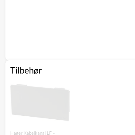
Tilbehør
Hager Kabelkanal LF –