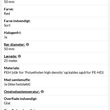
50 mm
Farve:
Rød
Farve indvendigt:
Sort
Halogenfri:
Ja
Rør diameter:
50 mm
Længde:
25 meter
Materiale:
PEH (står for 'Polyethylen high density' og kaldes også for PE-HD)
Med samlemuffe:
Ja (ikke faststøbt)
Omgivelsestemperatur:
Overflade indvendigt:
Glat