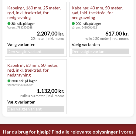
Kabelrør, 160 mm, 25 meter,
Kabelrør, 40 mm, 50 meter,
rød, inkl. træktråd, for
rød, inkl. træktråd, for
nedgravning
nedgravning
30+ stk. på lager
200+ stk. på lager
Varenr.:
7930506088
Varenr.:
5430506412
2.207,00 kr.
617,00 kr.
25 meter
|
inkl. moms
rulle á 50 meter
|
inkl. moms
Vælg varianten
Vælg varianten
Den valgte variant
Den valgte variant
Kabelrør, 63 mm, 50 meter,
rød, inkl. træktråd, for
nedgravning
300+ stk. på lager
Varenr.:
5430506399
1.132,00 kr.
rulle á 50 meter
|
inkl. moms
Vælg varianten
Den valgte variant
Har du brug for hjælp? Find alle relevante oplysninger i vores