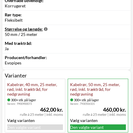
Overflade udvendigt:
Korrugeret
Rør type:
Fleksibelt
Størrelse og længde:
50 mm / 25 meter
Med træktråd:
Ja
Producent/forhandler:
Evopipes
Varianter
Kabelrør, 40 mm, 25 meter,
Kabelrør, 50 mm, 25 meter,
rød, inkl. træktråd, for
rød, inkl. træktråd, for
nedgravning
nedgravning
300+ stk. på lager
300+ stk. på lager
Varenr.:
9900900073
Varenr.:
7930506101
462,00 kr.
460,00 kr.
rulle á 25 meter
|
inkl. moms
rulle á 25 meter
|
inkl. moms
Vælg varianten
Vælg varianten
Den valgte variant
Den valgte variant