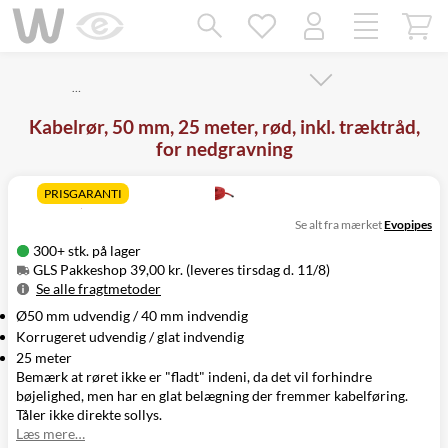
Mangler chatten?
Ret samtykke!
…
Kabelrør, 50 mm, 25 meter, rød, inkl. træktråd,
for nedgravning
PRISGARANTI
Se alt fra mærket
Evopipes
300+ stk. på lager
GLS Pakkeshop 39,00 kr. (leveres tirsdag d. 11/8)
Se alle fragtmetoder
Ø50 mm udvendig / 40 mm indvendig
Metode
Pris
Leveres
Korrugeret udvendig / glat indvendig
GLS Pakkeshop
39,00 kr.
Tirsdag d. 11/8
25 meter
GLS
49,00 kr.
Tirsdag d. 11/8
Bemærk at røret ikke er "fladt" indeni, da det vil forhindre
Hjemmelevering
bøjelighed, men har en glat belægning der fremmer kabelføring.
GLS Erhverv
49,00 kr.
Tirsdag d. 11/8
Tåler ikke direkte sollys.
Direkte levering
149,00 kr.
Mandag d. 10/8
Læs mere…
Click&Collect i