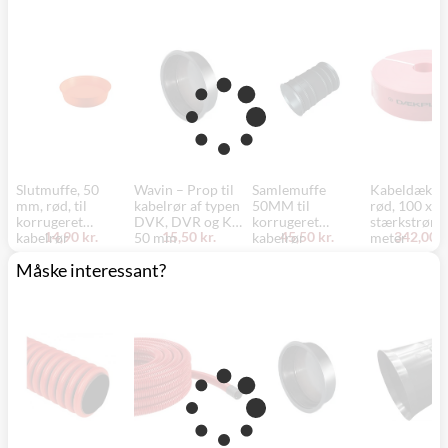
Slutmuffe, 50
Wavin – Prop til
Samlemuffe
Kabeldækbå
mm, rød, til
kabelrør af typen
50MM til
rød, 100 x 2
korrugeret
DVK, DVR og KR,
korrugeret
stærkstrøm,
14,90 kr.
15,50 kr.
45,50 kr.
342,00 k
kabelrør
50 mm
kabelrør
meter
Måske interessant?