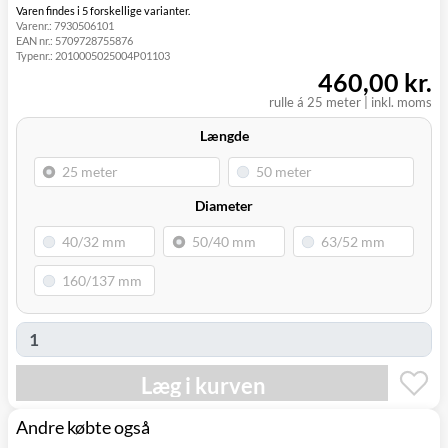
Svenstrup
0,00 kr.
Mandag d. 10/8
Varen findes i 5 forskellige varianter.
(9230)
Varenr.:
7930506101
EAN nr.:
5709728755876
Typenr.:
2010005025004P01103
460,00 kr.
rulle á 25 meter
|
inkl. moms
Længde
Diameter
Læg i kurven
Andre købte også