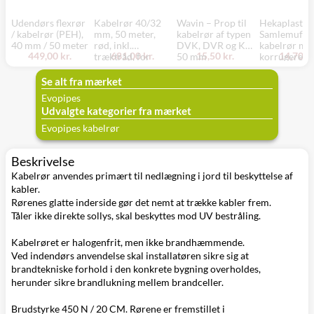
Udendørs flexrør
Kabelrør 40/32
Wavin – Prop til
Hekaplast:
/ kabelrør (PEH),
mm, 50 meter,
kabelrør af typen
Samlemuffe t
40 mm / 50 meter
rød, inkl.
DVK, DVR og KR,
kabelrør me
449,00 kr.
681,00 kr.
15,50 kr.
14,70 kr
træktråd, for
50 mm
korrugeret
nedgravning
overflade, 
Se alt fra mærket
Evopipes
Udvalgte kategorier fra mærket
Evopipes kabelrør
Beskrivelse
Kabelrør anvendes primært til nedlægning i jord til beskyttelse af
kabler.
Rørenes glatte inderside gør det nemt at trække kabler frem.
Tåler ikke direkte sollys, skal beskyttes mod UV bestråling.
Kabelrøret er halogenfrit, men ikke brandhæmmende.
Ved indendørs anvendelse skal installatøren sikre sig at
brandtekniske forhold i den konkrete bygning overholdes,
herunder sikre brandlukning mellem brandceller.
Brudstyrke 450 N / 20 CM. Rørene er fremstillet i