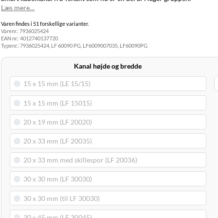
Levering til
Læs mere…
99,00 kr.
Tirsdag d. 11/8
din adresse
Varen findes i 51 forskellige varianter.
Click&Collect
Varenr.:
7936025424
i Svenstrup
0,00 kr.
Tirsdag d. 11/8
EAN nr.:
4012740137720
(9230)
Typenr.:
7936025424, LF 60090 PG, LF6009007035, LF60090PG
Kanal højde og bredde