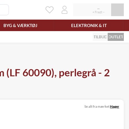
BYG & VÆRKTØJ
ELEKTRONIK & IT
TILBUD
OUTLET
(LF 60090), perlegrå - 2
Se alt fra mærket
Hager