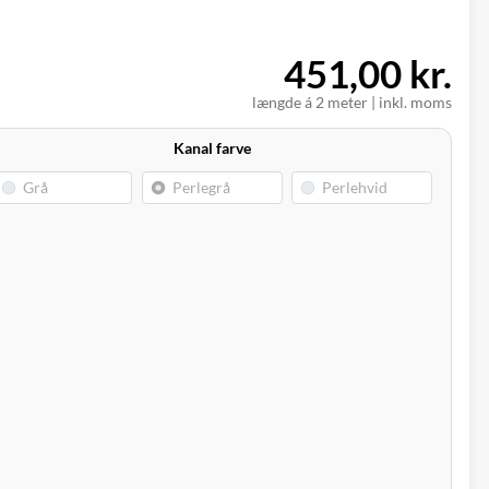
451,00 kr.
længde á 2 meter
|
inkl. moms
Kanal farve