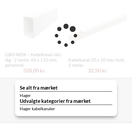
OBO WDK – Kabelkanal inkl.
låg - 2 meter, 60 x 110 mm,
Kabelkanal 20 x 20 mm, hvid,
perlehvid
2 meter
328,00 kr.
32,50 kr.
Se alt fra mærket
Hager
Udvalgte kategorier fra mærket
Hager kabelkanaler