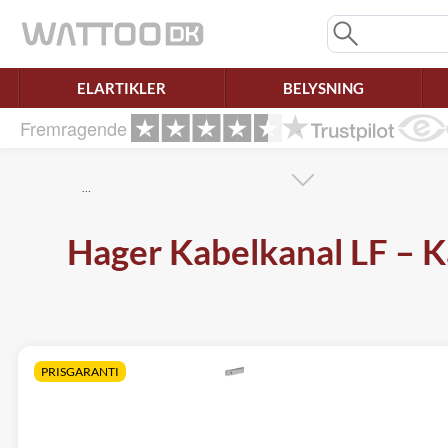
Mangler chatten?
Ret samtykke!
ELARTIKLER
BELYSNING
Fremragende
…
Hager Kabelkanal LF – K
PRISGARANTI