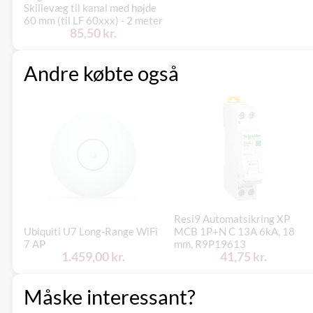
Skillevæg til kanal med højde
60 mm (til LF 60xxx) - 2 meter
85,50 kr.
Andre købte også
Resi9 Automatsikring XP
Ubiquiti U7 Long-Range WiFi
MCB 1P+N C 13A 6kA, 18
7 AP
mm, R9P19613
1.459,00 kr.
41,75 kr.
Måske interessant?