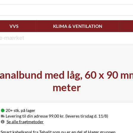
VVS
KLIMA & VENTILATION
analbund med låg, 60 x 90 mm 
meter
20+ stk. på lager
Levering til din adresse 99,00 kr. (leveres tirsdag d. 11/8)
Se alle fragtmetoder
Metode
Pris
Leveres
Smart kabelkanal fra Tehalit som nu er en del af Hager gruppen.