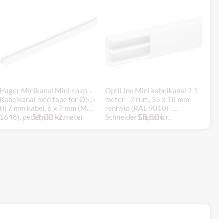
Hager Minikanal Mini-snap –
OptiLine Mini kabelkanal 2,1
Ha
Kabelkanal med tape for Ø5,5
meter - 2 rum, 35 x 18 mm,
Sk
til 7 mm kabel, 6 x 7 mm (M
renhvid (RAL 9010) -
40
51,00 kr.
58,50 kr.
1648), perlehvid - 2 meter
Schneider Electric
hø