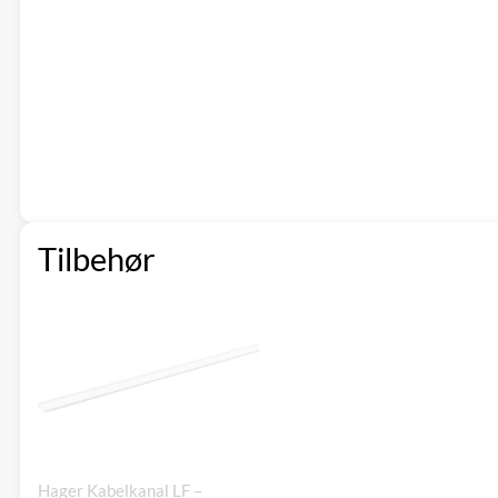
Tilbehør
Hager Kabelkanal LF –