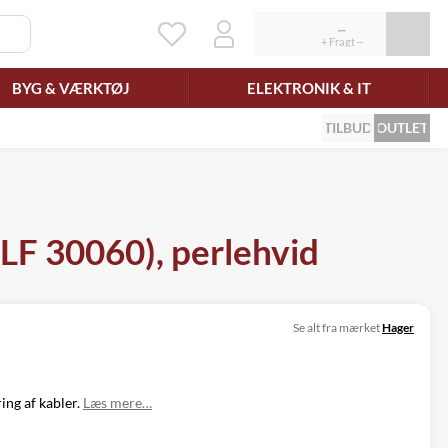
BYG & VÆRKTØJ
ELEKTRONIK & IT
TILBUD
OUTLET
 LF 30060), perlehvid
Se alt fra mærket
Hager
ing af kabler.
Læs mere…