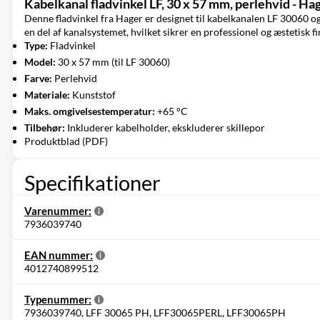
Kabelkanal fladvinkel LF, 30 x 57 mm, perlehvid - Ha
Denne fladvinkel fra Hager er designet til kabelkanalen LF 30060 og 
en del af kanalsystemet, hvilket sikrer en professionel og æstetisk fi
Type:
Fladvinkel
Model:
30 x 57 mm (til LF 30060)
Farve:
Perlehvid
Materiale:
Kunststof
Maks. omgivelsestemperatur:
+65 °C
Tilbehør:
Inkluderer kabelholder, ekskluderer skillepor
Produktblad (PDF)
Specifikationer
Varenummer:
7936039740
EAN nummer:
4012740899512
Typenummer:
7936039740, LFF 30065 PH, LFF30065PERL, LFF30065PH