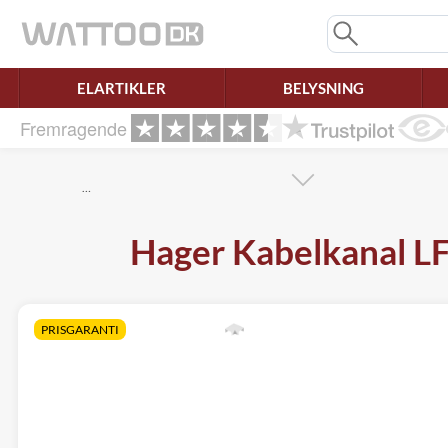
Mangler chatten?
Ret samtykke!
ELARTIKLER
BELYSNING
Fremragende
…
Hager Kabelkanal LF 
PRISGARANTI