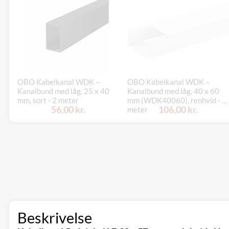
OBO Kabelkanal WDK –
OBO Kabelkanal WDK –
Kanalbund med låg, 25 x 40
Kanalbund med låg, 40 x 60
mm, sort - 2 meter
mm (WDK40060), renhvid - 2
56,00 kr.
106,00 kr.
meter
Beskrivelse