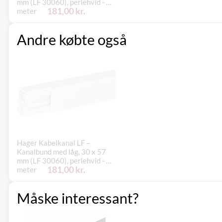
mm (LF 30060), perlehvid - 2
181,00 kr.
meter
Andre købte også
Hager Kabelkanal LF –
Kanalbund med låg, 30 x 57
mm (LF 30060), perlehvid - 2
181,00 kr.
meter
Måske interessant?