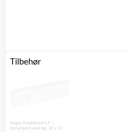
Tilbehør
Hager Kabelkanal LF –
Kanalbund med låg, 30 x 57