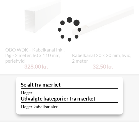
OBO WDK – Kabelkanal inkl.
låg - 2 meter, 60 x 110 mm,
Kabelkanal 20 x 20 mm, hvid,
perlehvid
2 meter
328,00 kr.
32,50 kr.
Se alt fra mærket
Hager
Udvalgte kategorier fra mærket
Hager kabelkanaler