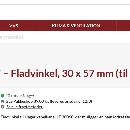
VVS
KLIMA & VENTILATION
– Fladvinkel, 30 x 57 mm (til
10+ stk. på lager
GLS Pakkeshop 39,00 kr. (leveres onsdag d. 12/8)
Se alle fragtmetoder
Metode
Pris
Leveres
Fladvinkel til Hager kabelkanal LF 30060, der muliggør en pæn lodret før
GLS Pakkeshop
39,00 kr.
Onsdag d. 12/8
GLS
49,00 kr.
Onsdag d. 12/8