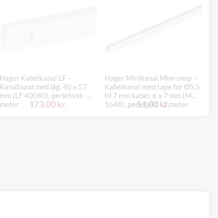
Hager Kabelkanal LF –
Hager Minikanal Mini-snap –
Op
Kanalbund med låg, 40 x 57
Kabelkanal med tape for Ø5,5
me
mm (LF 40060), perlehvid - 2
til 7 mm kabel, 6 x 7 mm (M
re
173,00 kr.
51,00 kr.
meter
1648), perlehvid - 2 meter
Sc