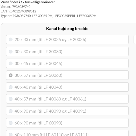
Varen findes i 12 forskellige varianter.
Hjemmelevering
Varenr.:
7936039740
GLS Erhverv
49,00 kr.
Onsdag d. 12/8
EAN nr.:
4012740899512
Direkte levering
149,00 kr.
Tirsdag d. 11/8
Typenr.:
7936039740, LFF 30065 PH, LFF30065PERL, LFF30065PH
Click&Collect i
Svenstrup
0,00 kr.
Tirsdag d. 11/8
Kanal højde og bredde
(9230)