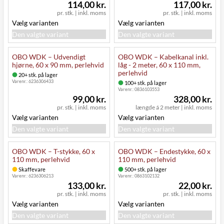
114,00 kr.
117,00 kr.
pr. stk.
|
inkl. moms
pr. stk.
|
inkl. moms
Vælg varianten
Vælg varianten
Den valgte variant
Den valgte variant
OBO WDK – Udvendigt
OBO WDK – Kabelkanal inkl.
hjørne, 60 x 90 mm, perlehvid
låg - 2 meter, 60 x 110 mm,
perlehvid
20+ stk. på lager
Varenr.:
6236306433
100+ stk. på lager
Varenr.:
0836103553
99,00 kr.
328,00 kr.
pr. stk.
|
inkl. moms
længde á 2 meter
|
inkl. moms
Vælg varianten
Vælg varianten
Den valgte variant
Den valgte variant
OBO WDK – T-stykke, 60 x
OBO WDK – Endestykke, 60 x
110 mm, perlehvid
110 mm, perlehvid
Skaffevare
500+ stk. på lager
Varenr.:
6236306213
Varenr.:
0863102132
133,00 kr.
22,00 kr.
pr. stk.
|
inkl. moms
pr. stk.
|
inkl. moms
Vælg varianten
Vælg varianten
Den valgte variant
Den valgte variant