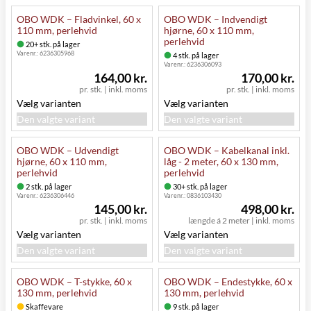
OBO WDK – Fladvinkel, 60 x
OBO WDK – Indvendigt
110 mm, perlehvid
hjørne, 60 x 110 mm,
perlehvid
20+ stk. på lager
Varenr.:
6236305968
4 stk. på lager
Varenr.:
6236306093
164,00 kr.
170,00 kr.
pr. stk.
|
inkl. moms
pr. stk.
|
inkl. moms
Vælg varianten
Vælg varianten
Den valgte variant
Den valgte variant
OBO WDK – Udvendigt
OBO WDK – Kabelkanal inkl.
hjørne, 60 x 110 mm,
låg - 2 meter, 60 x 130 mm,
perlehvid
perlehvid
2 stk. på lager
30+ stk. på lager
Varenr.:
6236306446
Varenr.:
0836103430
145,00 kr.
498,00 kr.
pr. stk.
|
inkl. moms
længde á 2 meter
|
inkl. moms
Vælg varianten
Vælg varianten
Den valgte variant
Den valgte variant
OBO WDK – T-stykke, 60 x
OBO WDK – Endestykke, 60 x
130 mm, perlehvid
130 mm, perlehvid
Skaffevare
9 stk. på lager