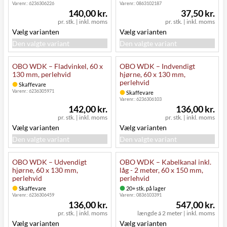
Varenr.:
6236306226
Varenr.:
0863102187
140,00 kr.
37,50 kr.
pr. stk.
|
inkl. moms
pr. stk.
|
inkl. moms
Vælg varianten
Vælg varianten
Den valgte variant
Den valgte variant
OBO WDK – Fladvinkel, 60 x
OBO WDK – Indvendigt
130 mm, perlehvid
hjørne, 60 x 130 mm,
perlehvid
Skaffevare
Varenr.:
6236305971
Skaffevare
Varenr.:
6236306103
142,00 kr.
136,00 kr.
pr. stk.
|
inkl. moms
pr. stk.
|
inkl. moms
Vælg varianten
Vælg varianten
Den valgte variant
Den valgte variant
OBO WDK – Udvendigt
OBO WDK – Kabelkanal inkl.
hjørne, 60 x 130 mm,
låg - 2 meter, 60 x 150 mm,
perlehvid
perlehvid
Skaffevare
20+ stk. på lager
Varenr.:
6236306459
Varenr.:
0836103391
136,00 kr.
547,00 kr.
pr. stk.
|
inkl. moms
længde á 2 meter
|
inkl. moms
Vælg varianten
Vælg varianten