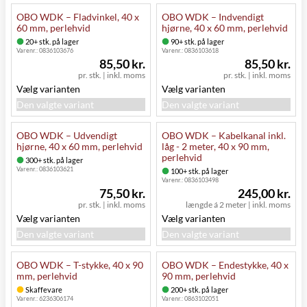
OBO WDK – Fladvinkel, 40 x
OBO WDK – Indvendigt
60 mm, perlehvid
hjørne, 40 x 60 mm, perlehvid
20+ stk. på lager
90+ stk. på lager
Varenr.:
0836103676
Varenr.:
0836103618
85,50 kr.
85,50 kr.
pr. stk.
|
inkl. moms
pr. stk.
|
inkl. moms
Vælg varianten
Vælg varianten
Den valgte variant
Den valgte variant
OBO WDK – Udvendigt
OBO WDK – Kabelkanal inkl.
hjørne, 40 x 60 mm, perlehvid
låg - 2 meter, 40 x 90 mm,
perlehvid
300+ stk. på lager
Varenr.:
0836103621
100+ stk. på lager
Varenr.:
0836103498
75,50 kr.
245,00 kr.
pr. stk.
|
inkl. moms
længde á 2 meter
|
inkl. moms
Vælg varianten
Vælg varianten
Den valgte variant
Den valgte variant
OBO WDK – T-stykke, 40 x 90
OBO WDK – Endestykke, 40 x
mm, perlehvid
90 mm, perlehvid
Skaffevare
200+ stk. på lager
Varenr.:
6236306174
Varenr.:
0863102051