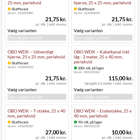
25 mm, perlehvid
hjørne, 25 x 25 mm, perlehvid
Skaffevare
Skaffevare
Varenr.:
6236305887
Varenr.:
6236306035
21,75 kr.
21,75 kr.
pr. stk.
|
inkl. moms
pr. stk.
|
inkl. moms
Vælg varianten
Vælg varianten
Den valgte variant
Den valgte variant
OBO WDK – Udvendigt
OBO WDK – Kabelkanal inkl.
hjørne, 25 x 25 mm, perlehvid
låg - 2 meter, 25 x 40 mm,
perlehvid
Skaffevare
Varenr.:
6236306352
200+ stk. på lager
Varenr.:
0836103362
21,75 kr.
115,00 kr.
pr. stk.
|
inkl. moms
længde á 2 meter
|
inkl. moms
Vælg varianten
Vælg varianten
Den valgte variant
Den valgte variant
OBO WDK – T-stykke, 25 x 40
OBO WDK – Endestykke, 25 x
mm, perlehvid
40 mm, perlehvid
Skaffevare
70+ stk. på lager
Varenr.:
6236306307
Varenr.:
0863102158
27,00 kr.
10,00 kr.
pr. stk.
|
inkl. moms
pr. stk.
|
inkl. moms