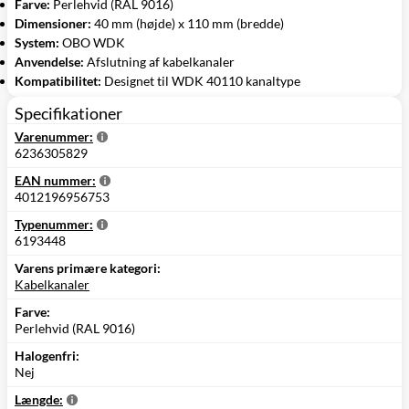
Farve:
Perlehvid (RAL 9016)
Dimensioner:
40 mm (højde) x 110 mm (bredde)
System:
OBO WDK
Anvendelse:
Afslutning af kabelkanaler
Kompatibilitet:
Designet til WDK 40110 kanaltype
Specifikationer
Varenummer:
6236305829
EAN nummer:
4012196956753
Typenummer:
6193448
Varens primære kategori:
Kabelkanaler
Farve:
Perlehvid (RAL 9016)
Halogenfri:
Nej
Længde: