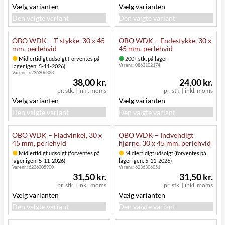
Vælg varianten
Vælg varianten
Den valgte variant
Den valgte variant
OBO WDK – T-stykke, 30 x 45
OBO WDK – Endestykke, 30 x
mm, perlehvid
45 mm, perlehvid
Midlertidigt udsolgt (forventes på
200+ stk. på lager
Varenr.:
0863102174
lager igen: 5-11-2026)
Varenr.:
6236306323
38,00 kr.
24,00 kr.
pr. stk.
|
inkl. moms
pr. stk.
|
inkl. moms
Vælg varianten
Vælg varianten
Den valgte variant
Den valgte variant
OBO WDK – Fladvinkel, 30 x
OBO WDK – Indvendigt
45 mm, perlehvid
hjørne, 30 x 45 mm, perlehvid
Midlertidigt udsolgt (forventes på
Midlertidigt udsolgt (forventes på
lager igen: 5-11-2026)
lager igen: 5-11-2026)
Varenr.:
6236305900
Varenr.:
6236306051
31,50 kr.
31,50 kr.
pr. stk.
|
inkl. moms
pr. stk.
|
inkl. moms
Vælg varianten
Vælg varianten
Den valgte variant
Den valgte variant