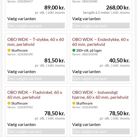
Varenr.:
6236306417
Varenr.:
0836103485
89,00 kr.
268,00 kr.
pr. stk.
|
inkl. moms
længde á 2 meter
|
inkl. moms
Vælg varianten
Vælg varianten
Den valgte variant
Den valgte variant
OBO WDK – T-stykke, 60 x 60
OBO WDK – Endestykke, 60 x
mm, perlehvid
60 mm, perlehvid
Skaffevare
200+ stk. på lager
Varenr.:
6236306190
Varenr.:
0863102048
81,50 kr.
40,50 kr.
pr. stk.
|
inkl. moms
pr. stk.
|
inkl. moms
Vælg varianten
Vælg varianten
Den valgte variant
Den valgte variant
OBO WDK – Fladvinkel, 60 x
OBO WDK – Indvendigt
60 mm, perlehvid
hjørne, 60 x 60 mm, perlehvid
Skaffevare
Skaffevare
Varenr.:
6236305942
Varenr.:
6236306080
78,50 kr.
78,50 kr.
pr. stk.
|
inkl. moms
pr. stk.
|
inkl. moms
Vælg varianten
Vælg varianten
Den valgte variant
Den valgte variant