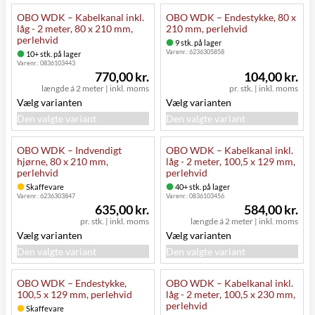
OBO WDK – Kabelkanal inkl.
OBO WDK – Endestykke, 80 x
låg - 2 meter, 80 x 210 mm,
210 mm, perlehvid
perlehvid
9 stk. på lager
Varenr.:
6236305858
10+ stk. på lager
Varenr.:
0836103443
770,00 kr.
104,00 kr.
længde á 2 meter
|
inkl. moms
pr. stk.
|
inkl. moms
Vælg varianten
Vælg varianten
Den valgte variant
Den valgte variant
OBO WDK – Indvendigt
OBO WDK – Kabelkanal inkl.
hjørne, 80 x 210 mm,
låg - 2 meter, 100,5 x 129 mm,
perlehvid
perlehvid
Skaffevare
40+ stk. på lager
Varenr.:
6236303847
Varenr.:
0836103456
635,00 kr.
584,00 kr.
pr. stk.
|
inkl. moms
længde á 2 meter
|
inkl. moms
Vælg varianten
Vælg varianten
Den valgte variant
Den valgte variant
OBO WDK – Endestykke,
OBO WDK – Kabelkanal inkl.
100,5 x 129 mm, perlehvid
låg - 2 meter, 100,5 x 230 mm,
perlehvid
Skaffevare