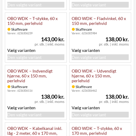
Den valgte variant
Den valgte variant
OBO WDK – T-stykke, 60 x
OBO WDK – Fladvinkel, 60 x
150 mm, perlehvid
150 mm, perlehvid
Skaffevare
Skaffevare
Varenr.:
6236306239
Varenr.:
6236305984
143,00 kr.
138,00 kr.
pr. stk.
|
inkl. moms
pr. stk.
|
inkl. moms
Vælg varianten
Vælg varianten
Den valgte variant
Den valgte variant
OBO WDK – Indvendigt
OBO WDK – Udvendigt
hjørne, 60 x 150 mm,
hjørne, 60 x 150 mm,
perlehvid
perlehvid
Skaffevare
Skaffevare
Varenr.:
6236306116
Varenr.:
6236306462
138,00 kr.
138,00 kr.
pr. stk.
|
inkl. moms
pr. stk.
|
inkl. moms
Vælg varianten
Vælg varianten
Den valgte variant
Den valgte variant
OBO WDK – Kabelkanal inkl.
OBO WDK – T-stykke, 60 x
låg - 2 meter, 60 x 170 mm,
170 mm, perlehvid