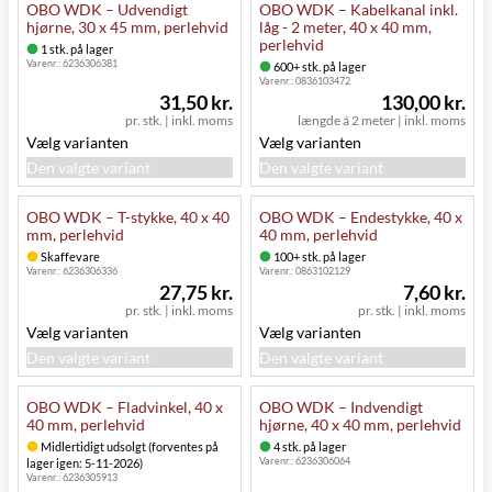
OBO WDK – Udvendigt
OBO WDK – Kabelkanal inkl.
hjørne, 30 x 45 mm, perlehvid
låg - 2 meter, 40 x 40 mm,
perlehvid
1 stk. på lager
Varenr.:
6236306381
600+ stk. på lager
Varenr.:
0836103472
31,50 kr.
130,00 kr.
pr. stk.
|
inkl. moms
længde á 2 meter
|
inkl. moms
Vælg varianten
Vælg varianten
Den valgte variant
Den valgte variant
OBO WDK – T-stykke, 40 x 40
OBO WDK – Endestykke, 40 x
mm, perlehvid
40 mm, perlehvid
Skaffevare
100+ stk. på lager
Varenr.:
6236306336
Varenr.:
0863102129
27,75 kr.
7,60 kr.
pr. stk.
|
inkl. moms
pr. stk.
|
inkl. moms
Vælg varianten
Vælg varianten
Den valgte variant
Den valgte variant
OBO WDK – Fladvinkel, 40 x
OBO WDK – Indvendigt
40 mm, perlehvid
hjørne, 40 x 40 mm, perlehvid
Midlertidigt udsolgt (forventes på
4 stk. på lager
Varenr.:
6236306064
lager igen: 5-11-2026)
Varenr.:
6236305913