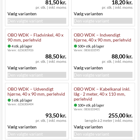
81,50 kr.
18,20 kr.
pr. stk.
|
inkl. moms
pr. stk.
|
inkl. moms
Vælg varianten
Vælg varianten
Den valgte variant
Den valgte variant
OBO WDK – Fladvinkel, 40 x
OBO WDK – Indvendigt
90 mm, perlehvid
hjørne, 40 x 90 mm, perlehvid
4 stk. på lager
500+ stk. på lager
Varenr.:
6236305926
Varenr.:
0836103595
88,50 kr.
88,00 kr.
pr. stk.
|
inkl. moms
pr. stk.
|
inkl. moms
Vælg varianten
Vælg varianten
Den valgte variant
Den valgte variant
OBO WDK – Udvendigt
OBO WDK – Kabelkanal inkl.
hjørne, 40 x 90 mm, perlehvid
låg - 2 meter, 40 x 110 mm,
perlehvid
5 stk. på lager
Varenr.:
6236306404
100+ stk. på lager
Varenr.:
0836103401
93,50 kr.
255,00 kr.
pr. stk.
|
inkl. moms
længde á 2 meter
|
inkl. moms
Vælg varianten
Vælg varianten
Den valgte variant
Den valgte variant