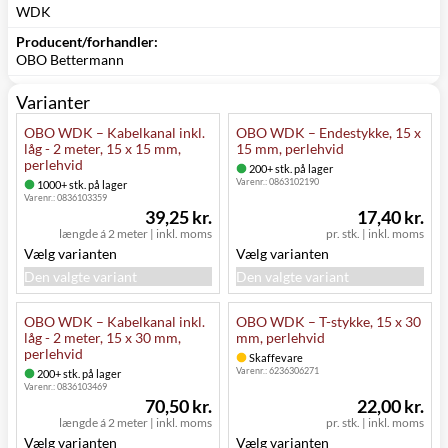
WDK
Producent/forhandler:
OBO Bettermann
Varianter
OBO WDK – Kabelkanal inkl.
OBO WDK – Endestykke, 15 x
låg - 2 meter, 15 x 15 mm,
15 mm, perlehvid
perlehvid
200+ stk. på lager
Varenr.:
0863102190
1000+ stk. på lager
Varenr.:
0836103359
39,25 kr.
17,40 kr.
længde á 2 meter
|
inkl. moms
pr. stk.
|
inkl. moms
Vælg varianten
Vælg varianten
Den valgte variant
Den valgte variant
OBO WDK – Kabelkanal inkl.
OBO WDK – T-stykke, 15 x 30
låg - 2 meter, 15 x 30 mm,
mm, perlehvid
perlehvid
Skaffevare
Varenr.:
6236306271
200+ stk. på lager
Varenr.:
0836103469
70,50 kr.
22,00 kr.
længde á 2 meter
|
inkl. moms
pr. stk.
|
inkl. moms
Vælg varianten
Vælg varianten