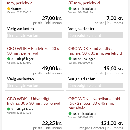
mm, perlehvid
30 mm, perlehvid
Skaffevare
100+ stk. på lager
Varenr.:
6236306310
Varenr.:
0863102116
27,00 kr.
7,00 kr.
pr. stk.
|
inkl. moms
pr. stk.
|
inkl. moms
Vælg varianten
Vælg varianten
Den valgte variant
Den valgte variant
OBO WDK – Fladvinkel, 30 x
OBO WDK – Indvendigt
30 mm, perlehvid
hjørne, 30 x 30 mm, perlehvid
30+ stk. på lager
10+ stk. på lager
Varenr.:
6236305890
Varenr.:
6236306048
49,00 kr.
19,60 kr.
pr. stk.
|
inkl. moms
pr. stk.
|
inkl. moms
Vælg varianten
Vælg varianten
Den valgte variant
Den valgte variant
OBO WDK – Udvendigt
OBO WDK – Kabelkanal inkl.
hjørne, 30 x 30 mm, perlehvid
låg - 2 meter, 30 x 45 mm,
perlehvid
30+ stk. på lager
Varenr.:
6236306378
100+ stk. på lager
Varenr.:
0836103375
22,25 kr.
121,00 kr.
pr. stk.
|
inkl. moms
længde á 2 meter
|
inkl. moms