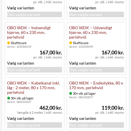
pr. stk.
|
inkl. moms
pr. stk.
|
inkl. moms
Vælg varianten
Vælg varianten
Den valgte variant
Den valgte variant
OBO WDK – Indvendigt
OBO WDK – Udvendigt
hjørne, 60 x 230 mm,
hjørne, 60 x 230 mm,
perlehvid
perlehvid
Skaffevare
Skaffevare
Varenr.:
6236306145
Varenr.:
6236306491
167,00 kr.
167,00 kr.
pr. stk.
|
inkl. moms
pr. stk.
|
inkl. moms
Vælg varianten
Vælg varianten
Den valgte variant
Den valgte variant
OBO WDK – Kabelkanal inkl.
OBO WDK – Endestykke, 80 x
låg - 2 meter, 80 x 170 mm,
170 mm, perlehvid
perlehvid
30+ stk. på lager
Varenr.:
0863102077
30+ stk. på lager
Varenr.:
0836103427
462,00 kr.
119,00 kr.
længde á 2 meter
|
inkl. moms
pr. stk.
|
inkl. moms
Vælg varianten
Vælg varianten
Den valgte variant
Den valgte variant