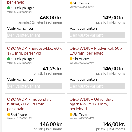
perlehvid
Skaffevare
Varenr.:
6236306242
10+ stk. på lager
Varenr.:
0836103414
468,00 kr.
149,00 kr.
længde á 2 meter
|
inkl. moms
pr. stk.
|
inkl. moms
Vælg varianten
Vælg varianten
Den valgte variant
Den valgte variant
OBO WDK – Endestykke, 60 x
OBO WDK – Fladvinkel, 60 x
170 mm, perlehvid
170 mm, perlehvid
10+ stk. på lager
Skaffevare
Varenr.:
0863102064
Varenr.:
6236305997
41,25 kr.
146,00 kr.
pr. stk.
|
inkl. moms
pr. stk.
|
inkl. moms
Vælg varianten
Vælg varianten
Den valgte variant
Den valgte variant
OBO WDK – Indvendigt
OBO WDK – Udvendigt
hjørne, 60 x 170 mm,
hjørne, 60 x 170 mm,
perlehvid
perlehvid
Skaffevare
Skaffevare
Varenr.:
6236306129
Varenr.:
6236306475
146,00 kr.
146,00 kr.
pr. stk.
|
inkl. moms
pr. stk.
|
inkl. moms