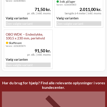
Varenr.:
6236305861
3 stk. på lager
Varenr.:
6236305803
71,50 kr.
2.011,00 kr.
pr. stk.
|
inkl. moms
længde á 4 meter
|
inkl. moms
Vælg varianten
Vælg varianten
Den valgte variant
Den valgte variant
OBO WDK – Endestykke,
100,5 x 230 mm, perlehvid
Skaffevare
Varenr.:
6236305874
91,50 kr.
pr. stk.
|
inkl. moms
Vælg varianten
Den valgte variant
Har du brug for hjælp? Find alle relevante oplysninger i vores
kundecenter.