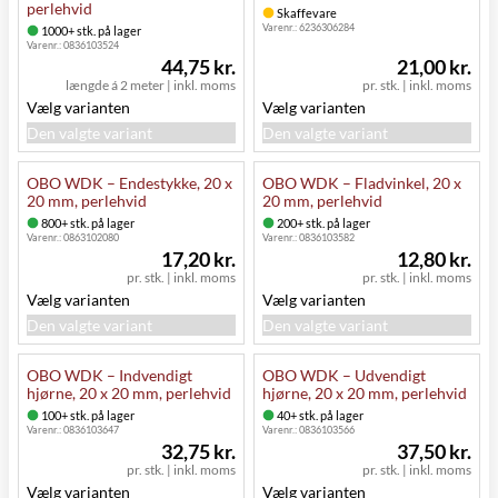
perlehvid
Skaffevare
Varenr.:
6236306284
1000+ stk. på lager
Varenr.:
0836103524
44,75 kr.
21,00 kr.
længde á 2 meter
|
inkl. moms
pr. stk.
|
inkl. moms
Vælg varianten
Vælg varianten
Den valgte variant
Den valgte variant
OBO WDK – Endestykke, 20 x
OBO WDK – Fladvinkel, 20 x
20 mm, perlehvid
20 mm, perlehvid
800+ stk. på lager
200+ stk. på lager
Varenr.:
0863102080
Varenr.:
0836103582
17,20 kr.
12,80 kr.
pr. stk.
|
inkl. moms
pr. stk.
|
inkl. moms
Vælg varianten
Vælg varianten
Den valgte variant
Den valgte variant
OBO WDK – Indvendigt
OBO WDK – Udvendigt
hjørne, 20 x 20 mm, perlehvid
hjørne, 20 x 20 mm, perlehvid
100+ stk. på lager
40+ stk. på lager
Varenr.:
0836103647
Varenr.:
0836103566
32,75 kr.
37,50 kr.
pr. stk.
|
inkl. moms
pr. stk.
|
inkl. moms
Vælg varianten
Vælg varianten