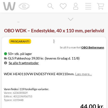
Mangler chatten?
Ret samtykke!
…
OBO WDK – Endestykke, 40 x 110 mm, perlehvid
PRISGARANTI
Se alt fra mærket
OBO Bettermann
50+ stk. på lager
GLS Pakkeshop 39,00 kr. (leveres tirsdag d. 11/8)
Se alle fragtmetoder
Metode
Pris
Leveres
WDK HE40110VW ENDESTYKKE 40X110mm.
Læs mere…
GLS Pakkeshop
39,00 kr.
Tirsdag d. 11/8
GLS
49,00 kr.
Tirsdag d. 11/8
Hjemmelevering
GLS Erhverv
49,00 kr.
Tirsdag d. 11/8
Varen findes i 119 forskellige varianter.
Varenr.:
6236305829
Direkte levering
149,00 kr.
Mandag d. 10/8
EAN nr.:
4012196956753
Click&Collect i
Typenr.:
6193448
Svenstrup
0,00 kr.
Mandag d. 10/8
44,00 kr.
(9230)