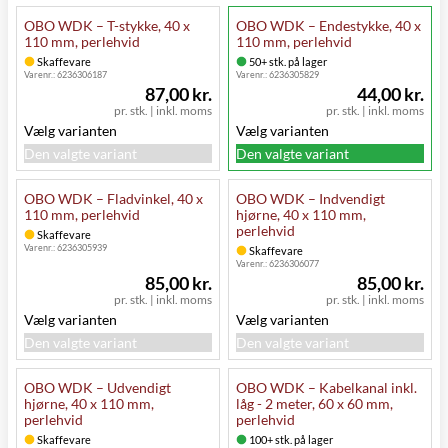
OBO WDK – T-stykke, 40 x
OBO WDK – Endestykke, 40 x
110 mm, perlehvid
110 mm, perlehvid
Skaffevare
50+ stk. på lager
Varenr.:
6236306187
Varenr.:
6236305829
87,00 kr.
44,00 kr.
pr. stk.
|
inkl. moms
pr. stk.
|
inkl. moms
Vælg varianten
Vælg varianten
Den valgte variant
Den valgte variant
OBO WDK – Fladvinkel, 40 x
OBO WDK – Indvendigt
110 mm, perlehvid
hjørne, 40 x 110 mm,
perlehvid
Skaffevare
Varenr.:
6236305939
Skaffevare
Varenr.:
6236306077
85,00 kr.
85,00 kr.
pr. stk.
|
inkl. moms
pr. stk.
|
inkl. moms
Vælg varianten
Vælg varianten
Den valgte variant
Den valgte variant
OBO WDK – Udvendigt
OBO WDK – Kabelkanal inkl.
hjørne, 40 x 110 mm,
låg - 2 meter, 60 x 60 mm,
perlehvid
perlehvid
Skaffevare
100+ stk. på lager