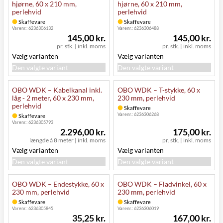
hjørne, 60 x 210 mm,
hjørne, 60 x 210 mm,
perlehvid
perlehvid
Skaffevare
Skaffevare
Varenr.:
6236306132
Varenr.:
6236306488
145,00 kr.
145,00 kr.
pr. stk.
|
inkl. moms
pr. stk.
|
inkl. moms
Vælg varianten
Vælg varianten
Den valgte variant
Den valgte variant
OBO WDK – Kabelkanal inkl.
OBO WDK – T-stykke, 60 x
låg - 2 meter, 60 x 230 mm,
230 mm, perlehvid
perlehvid
Skaffevare
Varenr.:
6236306268
Skaffevare
Varenr.:
6236305793
2.296,00 kr.
175,00 kr.
længde á 8 meter
|
inkl. moms
pr. stk.
|
inkl. moms
Vælg varianten
Vælg varianten
Den valgte variant
Den valgte variant
OBO WDK – Endestykke, 60 x
OBO WDK – Fladvinkel, 60 x
230 mm, perlehvid
230 mm, perlehvid
Skaffevare
Skaffevare
Varenr.:
6236305845
Varenr.:
6236306019
35,25 kr.
167,00 kr.