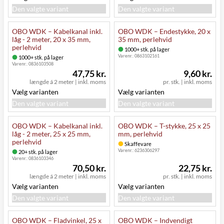
Den valgte variant
Den valgte variant
OBO WDK – Kabelkanal inkl.
OBO WDK – Endestykke, 20 x
låg - 2 meter, 20 x 35 mm,
35 mm, perlehvid
perlehvid
1000+ stk. på lager
Varenr.:
0863102161
1000+ stk. på lager
Varenr.:
0836103508
47,75 kr.
9,60 kr.
længde á 2 meter
|
inkl. moms
pr. stk.
|
inkl. moms
Vælg varianten
Vælg varianten
Den valgte variant
Den valgte variant
OBO WDK – Kabelkanal inkl.
OBO WDK – T-stykke, 25 x 25
låg - 2 meter, 25 x 25 mm,
mm, perlehvid
perlehvid
Skaffevare
Varenr.:
6236306297
20+ stk. på lager
Varenr.:
0836103346
70,50 kr.
22,75 kr.
længde á 2 meter
|
inkl. moms
pr. stk.
|
inkl. moms
Vælg varianten
Vælg varianten
Den valgte variant
Den valgte variant
OBO WDK – Fladvinkel, 25 x
OBO WDK – Indvendigt