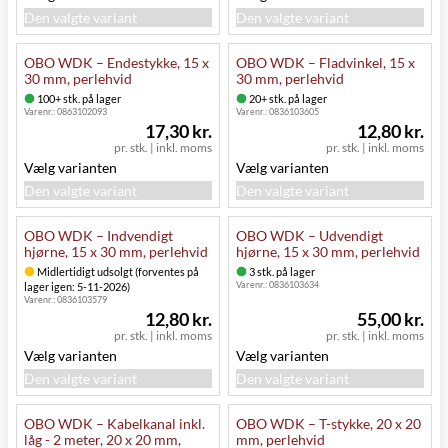
Den valgte variant
Den valgte variant
OBO WDK – Endestykke, 15 x
OBO WDK – Fladvinkel, 15 x
30 mm, perlehvid
30 mm, perlehvid
100+ stk. på lager
20+ stk. på lager
Varenr.:
0863102093
Varenr.:
0836103605
17,30 kr.
12,80 kr.
pr. stk.
|
inkl. moms
pr. stk.
|
inkl. moms
Vælg varianten
Vælg varianten
Den valgte variant
Den valgte variant
OBO WDK – Indvendigt
OBO WDK – Udvendigt
hjørne, 15 x 30 mm, perlehvid
hjørne, 15 x 30 mm, perlehvid
Midlertidigt udsolgt (forventes på
3 stk. på lager
Varenr.:
0836103634
lager igen: 5-11-2026)
Varenr.:
0836103579
12,80 kr.
55,00 kr.
pr. stk.
|
inkl. moms
pr. stk.
|
inkl. moms
Vælg varianten
Vælg varianten
Den valgte variant
Den valgte variant
OBO WDK – Kabelkanal inkl.
OBO WDK – T-stykke, 20 x 20
låg - 2 meter, 20 x 20 mm,
mm, perlehvid