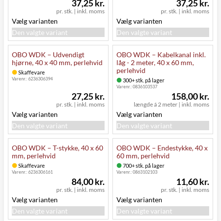
37,25 kr.
37,25 kr.
pr. stk.
|
inkl. moms
pr. stk.
|
inkl. moms
Vælg varianten
Vælg varianten
Den valgte variant
Den valgte variant
OBO WDK – Udvendigt
OBO WDK – Kabelkanal inkl.
hjørne, 40 x 40 mm, perlehvid
låg - 2 meter, 40 x 60 mm,
perlehvid
Skaffevare
Varenr.:
6236306394
300+ stk. på lager
Varenr.:
0836103537
27,25 kr.
158,00 kr.
pr. stk.
|
inkl. moms
længde á 2 meter
|
inkl. moms
Vælg varianten
Vælg varianten
Den valgte variant
Den valgte variant
OBO WDK – T-stykke, 40 x 60
OBO WDK – Endestykke, 40 x
mm, perlehvid
60 mm, perlehvid
Skaffevare
700+ stk. på lager
Varenr.:
6236306161
Varenr.:
0863102103
84,00 kr.
11,60 kr.
pr. stk.
|
inkl. moms
pr. stk.
|
inkl. moms
Vælg varianten
Vælg varianten
Den valgte variant
Den valgte variant