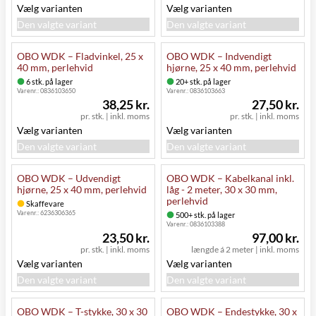
Vælg varianten
Vælg varianten
Den valgte variant
Den valgte variant
OBO WDK – Fladvinkel, 25 x
OBO WDK – Indvendigt
40 mm, perlehvid
hjørne, 25 x 40 mm, perlehvid
6 stk. på lager
20+ stk. på lager
Varenr.:
0836103650
Varenr.:
0836103663
38,25 kr.
27,50 kr.
pr. stk.
|
inkl. moms
pr. stk.
|
inkl. moms
Vælg varianten
Vælg varianten
Den valgte variant
Den valgte variant
OBO WDK – Udvendigt
OBO WDK – Kabelkanal inkl.
hjørne, 25 x 40 mm, perlehvid
låg - 2 meter, 30 x 30 mm,
perlehvid
Skaffevare
Varenr.:
6236306365
500+ stk. på lager
Varenr.:
0836103388
23,50 kr.
97,00 kr.
pr. stk.
|
inkl. moms
længde á 2 meter
|
inkl. moms
Vælg varianten
Vælg varianten
Den valgte variant
Den valgte variant
OBO WDK – T-stykke, 30 x 30
OBO WDK – Endestykke, 30 x