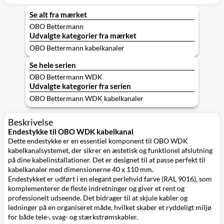
sort - 2 meter
(WDK40060),
perlehvid - 2
renhvid - 2 meter
meter
Se alt fra mærket
OBO Bettermann
Udvalgte kategorier fra mærket
OBO Bettermann kabelkanaler
Se hele serien
OBO Bettermann WDK
Udvalgte kategorier fra serien
OBO Bettermann WDK kabelkanaler
Beskrivelse
Endestykke til OBO WDK kabelkanal
Dette endestykke er en essentiel komponent til OBO WDK
kabelkanalsystemet, der sikrer en æstetisk og funktionel afslutning
på dine kabelinstallationer. Det er designet til at passe perfekt til
kabelkanaler med dimensionerne 40 x 110 mm.
Endestykket er udført i en elegant perlehvid farve (RAL 9016), som
komplementerer de fleste indretninger og giver et rent og
professionelt udseende. Det bidrager til at skjule kabler og
ledninger på en organiseret måde, hvilket skaber et ryddeligt miljø
for både tele-, svag- og stærkstrømskabler.