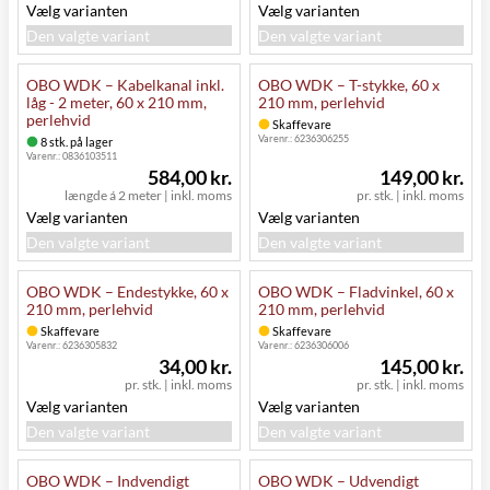
Vælg varianten
Vælg varianten
Den valgte variant
Den valgte variant
OBO WDK – Kabelkanal inkl.
OBO WDK – T-stykke, 60 x
låg - 2 meter, 60 x 210 mm,
210 mm, perlehvid
perlehvid
Skaffevare
Varenr.:
6236306255
8 stk. på lager
Varenr.:
0836103511
584,00 kr.
149,00 kr.
længde á 2 meter
|
inkl. moms
pr. stk.
|
inkl. moms
Vælg varianten
Vælg varianten
Den valgte variant
Den valgte variant
OBO WDK – Endestykke, 60 x
OBO WDK – Fladvinkel, 60 x
210 mm, perlehvid
210 mm, perlehvid
Skaffevare
Skaffevare
Varenr.:
6236305832
Varenr.:
6236306006
34,00 kr.
145,00 kr.
pr. stk.
|
inkl. moms
pr. stk.
|
inkl. moms
Vælg varianten
Vælg varianten
Den valgte variant
Den valgte variant
OBO WDK – Indvendigt
OBO WDK – Udvendigt