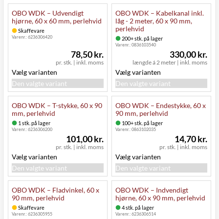
OBO WDK – Udvendigt
OBO WDK – Kabelkanal inkl.
hjørne, 60 x 60 mm, perlehvid
låg - 2 meter, 60 x 90 mm,
perlehvid
Skaffevare
Varenr.:
6236306420
200+ stk. på lager
Varenr.:
0836103540
78,50 kr.
330,00 kr.
pr. stk.
|
inkl. moms
længde á 2 meter
|
inkl. moms
Vælg varianten
Vælg varianten
Den valgte variant
Den valgte variant
OBO WDK – T-stykke, 60 x 90
OBO WDK – Endestykke, 60 x
mm, perlehvid
90 mm, perlehvid
1 stk. på lager
100+ stk. på lager
Varenr.:
6236306200
Varenr.:
0863102035
101,00 kr.
14,70 kr.
pr. stk.
|
inkl. moms
pr. stk.
|
inkl. moms
Vælg varianten
Vælg varianten
Den valgte variant
Den valgte variant
OBO WDK – Fladvinkel, 60 x
OBO WDK – Indvendigt
90 mm, perlehvid
hjørne, 60 x 90 mm, perlehvid
Skaffevare
4 stk. på lager
Varenr.:
6236305955
Varenr.:
6236306514