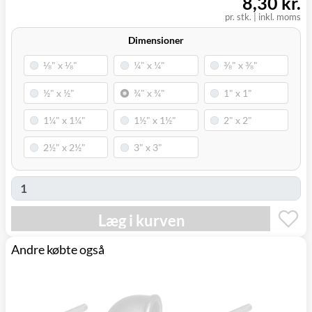
8,30 kr.
Svenstrup
0,00 kr.
Mandag d. 10/8
pr. stk.
|
inkl. moms
(9230)
Dimensioner
Læg i kurven
Andre købte også