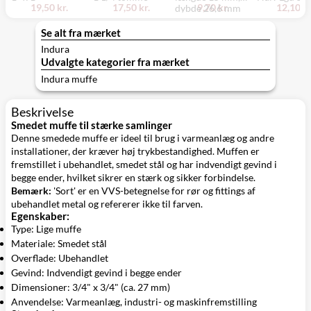
19,50 kr.
17,50 kr.
9,70 kr.
12,10 kr
dybde 26,6 mm
Se alt fra mærket
Indura
Udvalgte kategorier fra mærket
Indura muffe
Beskrivelse
Smedet muffe til stærke samlinger
Denne smedede muffe er ideel til brug i varmeanlæg og andre
installationer, der kræver høj trykbestandighed. Muffen er
fremstillet i ubehandlet, smedet stål og har indvendigt gevind i
begge ender, hvilket sikrer en stærk og sikker forbindelse.
Bemærk:
'Sort' er en VVS-betegnelse for rør og fittings af
ubehandlet metal og refererer ikke til farven.
Egenskaber:
Type: Lige muffe
Materiale: Smedet stål
Overflade: Ubehandlet
Gevind: Indvendigt gevind i begge ender
Dimensioner: 3/4" x 3/4" (ca. 27 mm)
Anvendelse: Varmeanlæg, industri- og maskinfremstilling