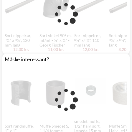
Sort nippelrør,
Sort vinkel 90° m.
Sort nippelrør,
Sort nippelrø
ᴿ¾" x ᴿ¾", 120
mf/mf - ¾" x ¾" -
ᴿ¾" x ᴿ¾", 110
ᴿ¾" x ᴿ¾", 8
mm lang
Georg Fischer
mm lang
lang
12,30 kr.
11,00 kr.
12,00 kr.
8,20 kr.
Måske interessant?
smedet muffe,
Sort randmuffe,
Muffe Smedet S,
1/2" halv, sort,
Muffe Smed
1" x 1"
1 1/4 tomme
længde 15 mm,
Halv Lgd S, 