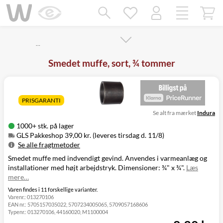
Mangler chatten?
Ret samtykke!
…
Smedet muffe, sort, ¾ tommer
PRISGARANTI
Se alt fra mærket
Indura
1000+ stk. på lager
GLS Pakkeshop 39,00 kr. (leveres tirsdag d. 11/8)
Se alle fragtmetoder
Smedet muffe med indvendigt gevind. Anvendes i varmeanlæg og
Metode
Pris
Leveres
installationer med højt arbejdstryk. Dimensioner: ¾" x ¾".
Læs
GLS Pakkeshop
39,00 kr.
Tirsdag d. 11/8
mere…
GLS
49,00 kr.
Tirsdag d. 11/8
Hjemmelevering
Varen findes i 11 forskellige varianter.
Varenr.:
013270106
GLS Erhverv
49,00 kr.
Tirsdag d. 11/8
EAN nr.:
5705157035022, 5707234005065, 5709057168606
Direkte levering
149,00 kr.
Mandag d. 10/8
Typenr.:
013270106, 44160020, M1100004
Click&Collect i