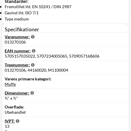
Standarder:
Fremstillet iht. EN 10241 / DIN 2987
Gevind iht. ISO 7/1
Type medium
Specifikationer
Varenummer:
013270106
EAN nummer:
5705157035022, 5707234005065, 5709057168606
Typenummer:
013270106, 44160020, M1100004
Varens primære kategori:
Muffe
Dimensioner:
¾" x ¾"
Overflade:
Ubehandlet
IVPT:
13