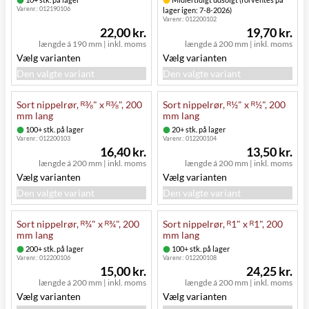
Varenr.:
012190106
lager igen: 7-8-2026)
Varenr.:
012200102
22,00 kr.
19,70 kr.
længde á 190 mm
|
inkl. moms
længde á 200 mm
|
inkl. moms
Vælg varianten
Vælg varianten
Den valgte variant
Den valgte variant
Sort nippelrør, ᴿ⅜" x ᴿ⅜", 200
Sort nippelrør, ᴿ½" x ᴿ½", 200
mm lang
mm lang
100+ stk. på lager
20+ stk. på lager
Varenr.:
012200103
Varenr.:
012200104
16,40 kr.
13,50 kr.
længde á 200 mm
|
inkl. moms
længde á 200 mm
|
inkl. moms
Vælg varianten
Vælg varianten
Den valgte variant
Den valgte variant
Sort nippelrør, ᴿ¾" x ᴿ¾", 200
Sort nippelrør, ᴿ1" x ᴿ1", 200
mm lang
mm lang
200+ stk. på lager
100+ stk. på lager
Varenr.:
012200106
Varenr.:
012200108
15,00 kr.
24,25 kr.
længde á 200 mm
|
inkl. moms
længde á 200 mm
|
inkl. moms
Vælg varianten
Vælg varianten