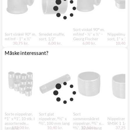
Sort vinkel 90° m.
Sort vinkel 90° m.
Smedet muffe,
mf/mf - ½" x ½" -
Nippelmuffe
mf/mf - 1" x ½"
sort, 1/2"
Georg Fischer
sort, 1" x 1/
30,75 kr.
6,00 kr.
6,00 kr.
10,40 kr
Måske interessant?
Sorte nippelrør,
Sort glat
Sort
ᴿ1" x ᴿ1", 10 stk. i
nippelrør, ᴿ½" x
sammenskåret
Nippelrør, So
assorterede
ᴿ½", 100 mm lang
nippelrør, ᴿ¾" x
SMSK 1 1/2
172,00 kr.
10,40 kr.
12,50 kr.
37,25 kr
længder
ᴿ¾", 30 mm lang