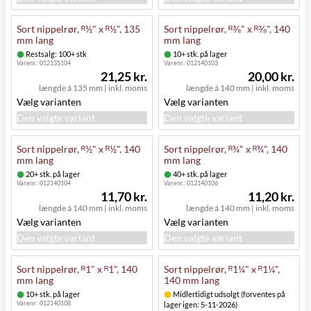
Sort nippelrør, ᴿ½" x ᴿ½", 135
Sort nippelrør, ᴿ⅜" x ᴿ⅜", 140
mm lang
mm lang
Restsalg: 100+ stk
10+ stk. på lager
Varenr.:
012135104
Varenr.:
012140103
21,25 kr.
20,00 kr.
længde á 135 mm
|
inkl. moms
længde á 140 mm
|
inkl. moms
Vælg varianten
Vælg varianten
Den valgte variant
Den valgte variant
Sort nippelrør, ᴿ½" x ᴿ½", 140
Sort nippelrør, ᴿ¾" x ᴿ¾", 140
mm lang
mm lang
20+ stk. på lager
40+ stk. på lager
Varenr.:
012140104
Varenr.:
012140106
11,70 kr.
11,20 kr.
længde á 140 mm
|
inkl. moms
længde á 140 mm
|
inkl. moms
Vælg varianten
Vælg varianten
Den valgte variant
Den valgte variant
Sort nippelrør, ᴿ1" x ᴿ1", 140
Sort nippelrør, ᴿ1¼" x ᴿ1¼",
mm lang
140 mm lang
10+ stk. på lager
Midlertidigt udsolgt (forventes på
Varenr.:
012140108
lager igen: 5-11-2026)