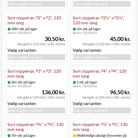
Den valgte variant
Den valgte variant
Sort nippelrør, ᴿ2" x ᴿ2", 120
Sort nippelrør, ᴿ2½" x ᴿ2½",
mm lang
120 mm lang
200+ stk. på lager
10+ stk. på lager
Varenr.:
012120112
Varenr.:
012120113
30,50 kr.
45,00 kr.
længde á 120 mm
|
inkl. moms
længde á 120 mm
|
inkl. moms
Vælg varianten
Vælg varianten
Den valgte variant
Den valgte variant
Sort nippelrør, ᴿ3" x ᴿ3", 120
Sort nippelrør, ᴿ4" x ᴿ4", 120
mm lang
mm lang
20+ stk. på lager
1 stk. på lager
Varenr.:
012120114
Varenr.:
012120116
136,00 kr.
96,50 kr.
længde á 120 mm
|
inkl. moms
længde á 120 mm
|
inkl. moms
Vælg varianten
Vælg varianten
Den valgte variant
Den valgte variant
Sort nippelrør, ᴿ⅜" x ᴿ⅜", 130
Sort nippelrør, ᴿ½" x ᴿ½", 130
mm lang
mm lang
70+ stk. på lager
Midlertidigt udsolgt (forventes på