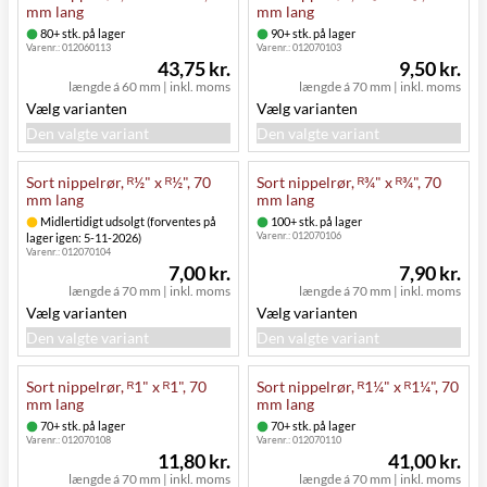
mm lang
mm lang
80+ stk. på lager
90+ stk. på lager
Varenr.:
012060113
Varenr.:
012070103
43,75 kr.
9,50 kr.
længde á 60 mm
|
inkl. moms
længde á 70 mm
|
inkl. moms
Vælg varianten
Vælg varianten
Den valgte variant
Den valgte variant
Sort nippelrør, ᴿ½" x ᴿ½", 70
Sort nippelrør, ᴿ¾" x ᴿ¾", 70
mm lang
mm lang
Midlertidigt udsolgt (forventes på
100+ stk. på lager
Varenr.:
012070106
lager igen: 5-11-2026)
Varenr.:
012070104
7,00 kr.
7,90 kr.
længde á 70 mm
|
inkl. moms
længde á 70 mm
|
inkl. moms
Vælg varianten
Vælg varianten
Den valgte variant
Den valgte variant
Sort nippelrør, ᴿ1" x ᴿ1", 70
Sort nippelrør, ᴿ1¼" x ᴿ1¼", 70
mm lang
mm lang
70+ stk. på lager
70+ stk. på lager
Varenr.:
012070108
Varenr.:
012070110
11,80 kr.
41,00 kr.
længde á 70 mm
|
inkl. moms
længde á 70 mm
|
inkl. moms