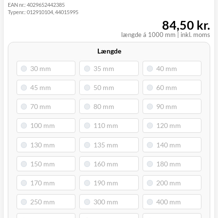
EAN nr.:
4029652442385
Typenr.:
012910104, 44015995
84,50 kr.
længde á 1000 mm
|
inkl. moms
Længde