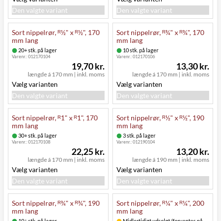
Den valgte variant
Den valgte variant
Sort nippelrør, ᴿ½" x ᴿ½", 170
Sort nippelrør, ᴿ¾" x ᴿ¾", 170
mm lang
mm lang
20+ stk. på lager
10 stk. på lager
Varenr.:
012170104
Varenr.:
012170106
19,70 kr.
13,30 kr.
længde á 170 mm
|
inkl. moms
længde á 170 mm
|
inkl. moms
Vælg varianten
Vælg varianten
Den valgte variant
Den valgte variant
Sort nippelrør, ᴿ1" x ᴿ1", 170
Sort nippelrør, ᴿ½" x ᴿ½", 190
mm lang
mm lang
30+ stk. på lager
3 stk. på lager
Varenr.:
012170108
Varenr.:
012190104
22,25 kr.
13,20 kr.
længde á 170 mm
|
inkl. moms
længde á 190 mm
|
inkl. moms
Vælg varianten
Vælg varianten
Den valgte variant
Den valgte variant
Sort nippelrør, ᴿ¾" x ᴿ¾", 190
Sort nippelrør, ᴿ¼" x ᴿ¼", 200
mm lang
mm lang
10+ stk. på lager
Midlertidigt udsolgt (forventes på