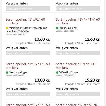
Vælg varianten
Vælg varianten
Den valgte variant
Den valgte variant
Sort nippelrør, ᴿ1" x ᴿ1", 60
Sort nippelrør, ᴿ1¼" x ᴿ1¼", 60
mm lang
mm lang
Midlertidigt udsolgt (forventes på
50+ stk. på lager
Varenr.:
012060110
lager igen: 7-8-2026)
Varenr.:
012060108
10,60 kr.
12,60 kr.
længde á 60 mm
|
inkl. moms
længde á 60 mm
|
inkl. moms
Vælg varianten
Vælg varianten
Den valgte variant
Den valgte variant
Sort nippelrør, ᴿ1½" x ᴿ1½", 60
Sort nippelrør, ᴿ2" x ᴿ2", 60
mm lang
mm lang
60+ stk. på lager
200+ stk. på lager
Varenr.:
012060111
Varenr.:
012060112
13,00 kr.
15,20 kr.
længde á 60 mm
|
inkl. moms
længde á 60 mm
|
inkl. moms
Vælg varianten
Vælg varianten
Den valgte variant
Den valgte variant
Sort nippelrør, ᴿ2½" x ᴿ2½", 60
Sort nippelrør, ᴿ⅜" x ᴿ⅜", 70