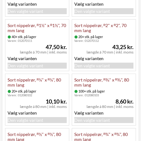
Vælg varianten
Vælg varianten
Den valgte variant
Den valgte variant
Sort nippelrør, ᴿ1½" x ᴿ1½", 70
Sort nippelrør, ᴿ2" x ᴿ2", 70
mm lang
mm lang
40+ stk. på lager
20+ stk. på lager
Varenr.:
012070111
Varenr.:
012070112
47,50 kr.
43,25 kr.
længde á 70 mm
|
inkl. moms
længde á 70 mm
|
inkl. moms
Vælg varianten
Vælg varianten
Den valgte variant
Den valgte variant
Sort nippelrør, ᴿ¼" x ᴿ¼", 80
Sort nippelrør, ᴿ⅜" x ᴿ⅜", 80
mm lang
mm lang
20+ stk. på lager
100+ stk. på lager
Varenr.:
012080102
Varenr.:
012080103
10,10 kr.
8,60 kr.
længde á 80 mm
|
inkl. moms
længde á 80 mm
|
inkl. moms
Vælg varianten
Vælg varianten
Den valgte variant
Den valgte variant
Sort nippelrør, ᴿ½" x ᴿ½", 80
Sort nippelrør, ᴿ¾" x ᴿ¾", 80
mm lang
mm lang