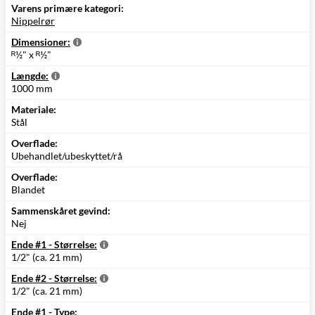
Varens primære kategori:
Nippelrør
Dimensioner:
ᴿ½" x ᴿ½"
Længde:
1000 mm
Materiale:
Stål
Overflade:
Ubehandlet/ubeskyttet/rå
Overflade:
Blandet
Sammenskåret gevind:
Nej
Ende #1 - Størrelse:
1/2" (ca. 21 mm)
Ende #2 - Størrelse:
1/2" (ca. 21 mm)
Ende #1 - Type: