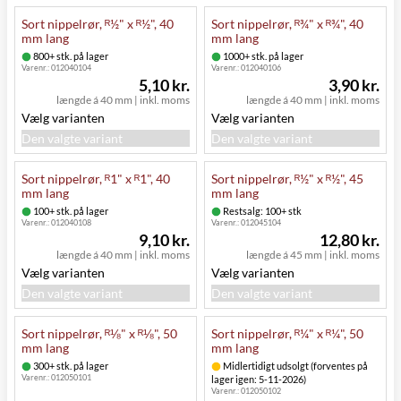
Sort nippelrør, ᴿ½" x ᴿ½", 40
Sort nippelrør, ᴿ¾" x ᴿ¾", 40
mm lang
mm lang
800+ stk. på lager
1000+ stk. på lager
Varenr.:
012040104
Varenr.:
012040106
5,10 kr.
3,90 kr.
længde á 40 mm
|
inkl. moms
længde á 40 mm
|
inkl. moms
Vælg varianten
Vælg varianten
Den valgte variant
Den valgte variant
Sort nippelrør, ᴿ1" x ᴿ1", 40
Sort nippelrør, ᴿ½" x ᴿ½", 45
mm lang
mm lang
100+ stk. på lager
Restsalg: 100+ stk
Varenr.:
012040108
Varenr.:
012045104
9,10 kr.
12,80 kr.
længde á 40 mm
|
inkl. moms
længde á 45 mm
|
inkl. moms
Vælg varianten
Vælg varianten
Den valgte variant
Den valgte variant
Sort nippelrør, ᴿ⅛" x ᴿ⅛", 50
Sort nippelrør, ᴿ¼" x ᴿ¼", 50
mm lang
mm lang
300+ stk. på lager
Midlertidigt udsolgt (forventes på
Varenr.:
012050101
lager igen: 5-11-2026)
Varenr.:
012050102