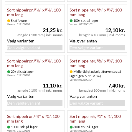
Sort nippelrør, ᴿ⅛" x ᴿ⅛", 100
Sort nippelrør, ᴿ¼" x ᴿ¼", 100
mm lang
mm lang
Skaffevare
100+ stk. på lager
Varenr.:
012100101
Varenr.:
012100102
21,25 kr.
12,10 kr.
længde á 100 mm
|
inkl. moms
længde á 100 mm
|
inkl. moms
Vælg varianten
Vælg varianten
Den valgte variant
Den valgte variant
Sort nippelrør, ᴿ⅜" x ᴿ⅜", 100
Sort nippelrør, ᴿ½" x ᴿ½", 100
mm lang
mm lang
20+ stk. på lager
Midlertidigt udsolgt (forventes på
Varenr.:
012100103
lager igen: 5-11-2026)
Varenr.:
012100104
11,10 kr.
7,40 kr.
længde á 100 mm
|
inkl. moms
længde á 100 mm
|
inkl. moms
Vælg varianten
Vælg varianten
Den valgte variant
Den valgte variant
Sort nippelrør, ᴿ¾" x ᴿ¾", 100
Sort nippelrør, ᴿ1" x ᴿ1", 100
mm lang
mm lang
1000+ stk. på lager
600+ stk. på lager
Varenr.:
012100106
Varenr.:
012100108