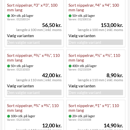
Sort nippelrør, ᴿ3" x ᴿ3", 100
Sort nippelrør, ᴿ4" x ᴿ4", 100
mm lang
mm lang
30+ stk. på lager
50+ stk. på lager
Varenr.:
012100114
Varenr.:
012100116
56,50 kr.
153,00 kr.
længde á 100 mm
|
inkl. moms
længde á 100 mm
|
inkl. moms
Vælg varianten
Vælg varianten
Den valgte variant
Den valgte variant
Sort nippelrør, ᴿ⅜" x ᴿ⅜", 110
Sort nippelrør, ᴿ½" x ᴿ½", 110
mm lang
mm lang
50+ stk. på lager
400+ stk. på lager
Varenr.:
012110103
Varenr.:
012110104
42,00 kr.
8,90 kr.
længde á 110 mm
|
inkl. moms
længde á 110 mm
|
inkl. moms
Vælg varianten
Vælg varianten
Den valgte variant
Den valgte variant
Sort nippelrør, ᴿ¾" x ᴿ¾", 110
Sort nippelrør, ᴿ1" x ᴿ1", 110
mm lang
mm lang
100+ stk. på lager
20+ stk. på lager
Varenr.:
012110106
Varenr.:
012110108
12,00 kr.
14,90 kr.