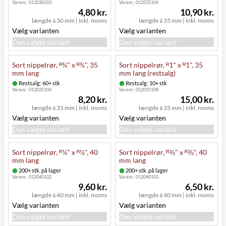
Varenr.:
012030103
Varenr.:
012035104
4,80 kr.
10,90 kr.
længde á 30 mm
|
inkl. moms
længde á 35 mm
|
inkl. moms
Vælg varianten
Vælg varianten
Den valgte variant
Den valgte variant
Sort nippelrør, ᴿ¾" x ᴿ¾", 35
Sort nippelrør, ᴿ1" x ᴿ1", 35
mm lang
mm lang (restsalg)
Restsalg: 60+ stk
Restsalg: 10+ stk
Varenr.:
012035106
Varenr.:
012035108
8,20 kr.
15,00 kr.
længde á 35 mm
|
inkl. moms
længde á 35 mm
|
inkl. moms
Vælg varianten
Vælg varianten
Den valgte variant
Den valgte variant
Sort nippelrør, ᴿ¼" x ᴿ¼", 40
Sort nippelrør, ᴿ⅜" x ᴿ⅜", 40
mm lang
mm lang
200+ stk. på lager
200+ stk. på lager
Varenr.:
012040102
Varenr.:
012040103
9,60 kr.
6,50 kr.
længde á 40 mm
|
inkl. moms
længde á 40 mm
|
inkl. moms
Vælg varianten
Vælg varianten
Den valgte variant
Den valgte variant