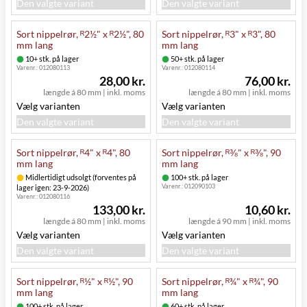
Den valgte variant
Den valgte variant
Sort nippelrør, ᴿ2½" x ᴿ2½", 80
Sort nippelrør, ᴿ3" x ᴿ3", 80
mm lang
mm lang
10+ stk. på lager
50+ stk. på lager
Varenr.:
012080113
Varenr.:
012080114
28,00 kr.
76,00 kr.
længde á 80 mm
|
inkl. moms
længde á 80 mm
|
inkl. moms
Vælg varianten
Vælg varianten
Den valgte variant
Den valgte variant
Sort nippelrør, ᴿ4" x ᴿ4", 80
Sort nippelrør, ᴿ⅜" x ᴿ⅜", 90
mm lang
mm lang
Midlertidigt udsolgt (forventes på
100+ stk. på lager
Varenr.:
012090103
lager igen: 23-9-2026)
Varenr.:
012080116
133,00 kr.
10,60 kr.
længde á 80 mm
|
inkl. moms
længde á 90 mm
|
inkl. moms
Vælg varianten
Vælg varianten
Den valgte variant
Den valgte variant
Sort nippelrør, ᴿ½" x ᴿ½", 90
Sort nippelrør, ᴿ¾" x ᴿ¾", 90
mm lang
mm lang
100+ stk. på lager
60+ stk. på lager