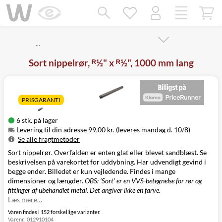
Mangler chatten?
Ret samtykke!
…
Sort nippelrør, ᴿ½" x ᴿ½", 1000 mm lang
PRISGARANTI
6 stk. på lager
Levering til din adresse 99,00 kr. (leveres mandag d. 10/8)
Se alle fragtmetoder
Sort nippelrør. Overfalden er enten glat eller blevet sandblæst. Se
Metode
Pris
Leveres
beskrivelsen på varekortet for uddybning. Har udvendigt gevind i
Levering til
99,00 kr.
Mandag d. 10/8
begge ender. Billedet er kun vejledende. Findes i mange
din adresse
dimensioner og længder.
OBS: 'Sort' er en VVS-betegnelse for rør og
Click&Collect
fittinger af ubehandlet metal. Det angiver ikke en farve.
i Svenstrup
Ikke muligt
Læs mere…
(9230)
Varen findes i 152 forskellige varianter.
Varenr.:
012910104