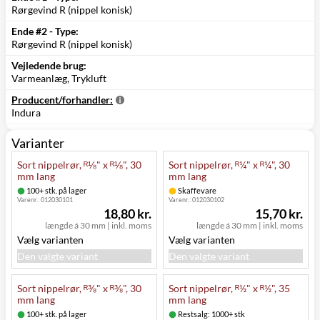
Rørgevind R (nippel konisk)
Ende #2 - Type:
Rørgevind R (nippel konisk)
Vejledende brug:
Varmeanlæg, Trykluft
Producent/forhandler:
Indura
Varianter
Sort nippelrør, ᴿ⅛" x ᴿ⅛", 30
Sort nippelrør, ᴿ¼" x ᴿ¼", 30
mm lang
mm lang
100+ stk. på lager
Skaffevare
Varenr.:
012030101
Varenr.:
012030102
18,80 kr.
15,70 kr.
længde á 30 mm
|
inkl. moms
længde á 30 mm
|
inkl. moms
Vælg varianten
Vælg varianten
Den valgte variant
Den valgte variant
Sort nippelrør, ᴿ⅜" x ᴿ⅜", 30
Sort nippelrør, ᴿ½" x ᴿ½", 35
mm lang
mm lang
100+ stk. på lager
Restsalg: 1000+ stk