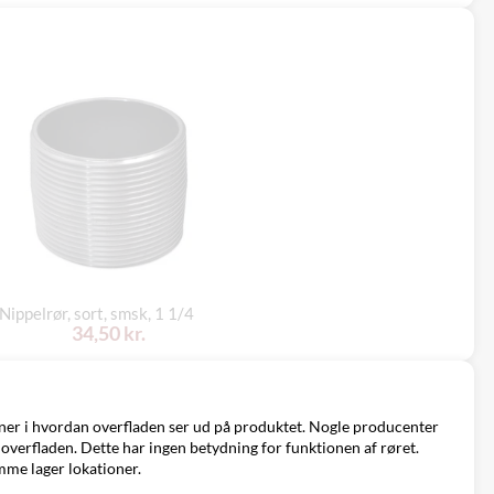
Nippelrør, sort, smsk, 1 1/4
34,50 kr.
ioner i hvordan overfladen ser ud på produktet. Nogle producenter
overfladen. Dette har ingen betydning for funktionen af røret.
amme lager lokationer.