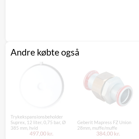
Andre købte også
Trykekspansionsbeholder
Suprex, 12 liter, 0,75 bar, Ø
Geberit Mapress FZ Union
385 mm, hvid
28mm, muffe/muffe
497,00 kr.
384,00 kr.