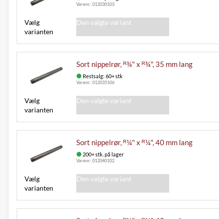
Varenr.:
012030103
Vælg
Den valgte variant
varianten
Sort nippelrør, ᴿ¾" x ᴿ¾", 35 mm lang
Restsalg: 60+ stk
Varenr.:
012035106
Vælg
Den valgte variant
varianten
Sort nippelrør, ᴿ¼" x ᴿ¼", 40 mm lang
200+ stk. på lager
Varenr.:
012040102
Vælg
Den valgte variant
varianten