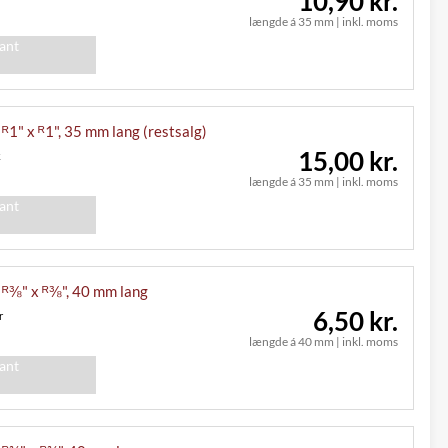
10,90 kr.
længde á 35 mm
|
inkl. moms
iant
, ᴿ1" x ᴿ1", 35 mm lang (restsalg)
15,00 kr.
k
længde á 35 mm
|
inkl. moms
iant
, ᴿ⅜" x ᴿ⅜", 40 mm lang
6,50 kr.
r
længde á 40 mm
|
inkl. moms
iant