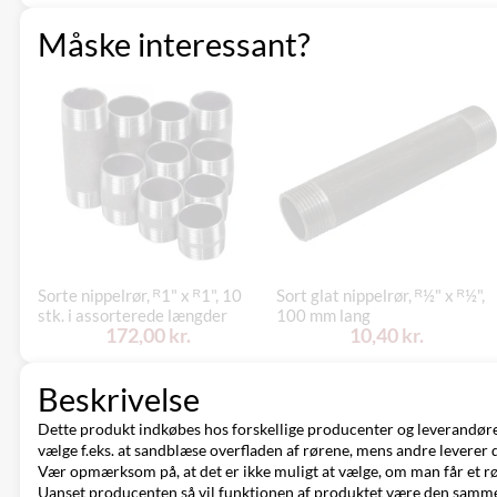
Måske interessant?
Sorte nippelrør, ᴿ1" x ᴿ1", 10
Sort glat nippelrør, ᴿ½" x ᴿ½",
stk. i assorterede længder
100 mm lang
172,00 kr.
10,40 kr.
Beskrivelse
Dette produkt indkøbes hos forskellige producenter og leverandører 
vælge f.eks. at sandblæse overfladen af rørene, mens andre leverer 
Vær opmærksom på, at det er ikke muligt at vælge, om man får et rør 
Uanset producenten så vil funktionen af produktet være den samm