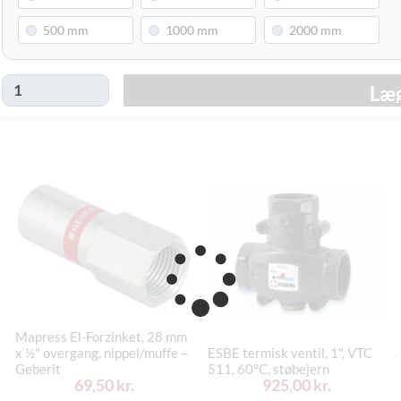
Læg
Mapress El-Forzinket, 28 mm
x ½" overgang, nippel/muffe –
ESBE termisk ventil, 1", VTC
Geberit
511, 60°C, støbejern
69,50 kr.
925,00 kr.