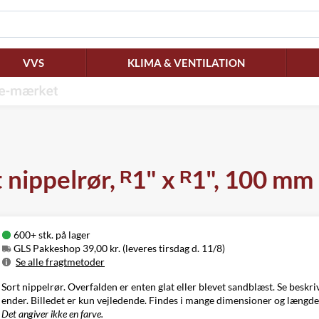
VVS
KLIMA & VENTILATION
 nippelrør, ᴿ1" x ᴿ1", 100 mm
600+ stk. på lager
GLS Pakkeshop 39,00 kr. (leveres tirsdag d. 11/8)
Se alle fragtmetoder
Metode
Pris
Leveres
Sort nippelrør. Overfalden er enten glat eller blevet sandblæst. Se beskr
GLS Pakkeshop
39,00 kr.
Tirsdag d. 11/8
ender. Billedet er kun vejledende. Findes i mange dimensioner og længde
GLS
Det angiver ikke en farve.
49,00 kr.
Tirsdag d. 11/8