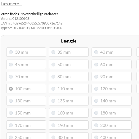
Hjemmelevering
Læs mere…
GLS Erhverv
49,00 kr.
Tirsdag d. 11/8
Varen findes i 152 forskellige varianter.
Click&Collect i
Varenr.:
012100108
Svenstrup
0,00 kr.
Mandag d. 10/8
EAN nr.:
4029652440855, 5709057167142
(9230)
Typenr.:
012100108, 44025100, B1105100
Længde