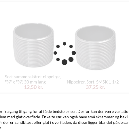
Sort sammenskåret nippelrør,
ᴿ¾" x ᴿ¾", 30 mm lang
Nippelrør, Sort, SMSK 1 1/2
12,50 kr.
37,25 kr.
fra gang til gang for at få de bedste priser. Derfor kan der være variat
dem med glat overflade. Enkelte rør kan også have små skrammer og hak i 
der er sandblæst eller glat i overfladen, da disse ligger blandet på de s
e.