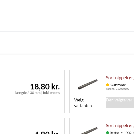
Sort nippelrør
18,80 kr.
Skaffevare
Varenr.:
012030102
længde á 30 mm
|
inkl. moms
Vælg
Den valgte var
varianten
Sort nippelrør
Restsalg: 1000+ 