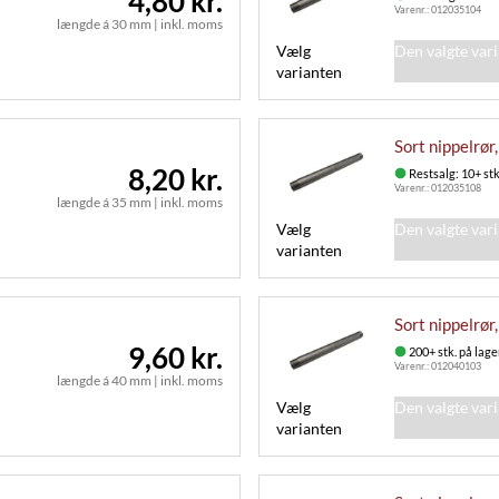
4,80 kr.
Varenr.:
012035104
længde á 30 mm
|
inkl. moms
Vælg
Den valgte var
varianten
Sort nippelrør
8,20 kr.
Restsalg: 10+ st
Varenr.:
012035108
længde á 35 mm
|
inkl. moms
Vælg
Den valgte var
varianten
Sort nippelrør
9,60 kr.
200+ stk. på lage
Varenr.:
012040103
længde á 40 mm
|
inkl. moms
Vælg
Den valgte var
varianten