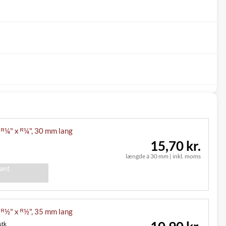
, ᴿ¼" x ᴿ¼", 30 mm lang
15,70 kr.
længde á 30 mm
|
inkl. moms
iant
, ᴿ½" x ᴿ½", 35 mm lang
stk