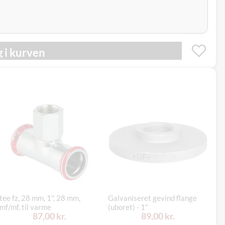
 i kurven
1"
tee fz, 28 mm, 1'', 28 mm,
Galvaniseret gevind flange
PN
mf/mf, til varme
(uboret) - 1"
P
87,00 kr.
89,00 kr.