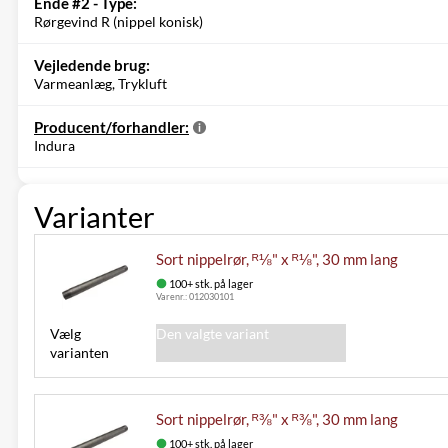
Ende #2 - Type:
Rørgevind R (nippel konisk)
Vejledende brug:
Varmeanlæg, Trykluft
Producent/forhandler:
Indura
Varianter
Sort nippelrør, ᴿ⅛" x ᴿ⅛", 30 mm lang
100+ stk. på lager
Varenr.:
012030101
Vælg
Den valgte variant
varianten
Sort nippelrør, ᴿ⅜" x ᴿ⅜", 30 mm lang
100+ stk. på lager