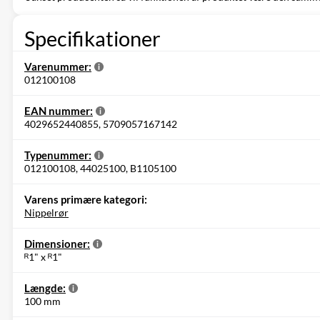
Specifikationer
Varenummer:
012100108
EAN nummer:
4029652440855, 5709057167142
Typenummer:
012100108, 44025100, B1105100
Varens primære kategori:
Nippelrør
Dimensioner:
ᴿ1" x ᴿ1"
Længde:
100 mm