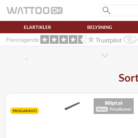
Mangler chatten?
Ret samtykke!
ELARTIKLER
BELYSNING
Fremragende
…
Sort
PRISGARANTI