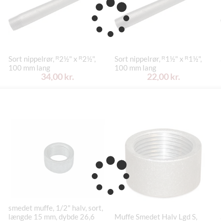
Sort nippelrør, ᴿ2½" x ᴿ2½",
Sort nippelrør, ᴿ1½" x ᴿ1½",
100 mm lang
100 mm lang
34,00 kr.
22,00 kr.
smedet muffe, 1/2" halv, sort,
længde 15 mm, dybde 26,6
Muffe Smedet Halv Lgd S,