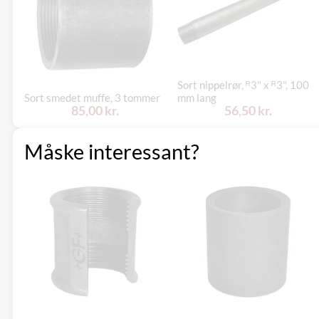
Sort nippelrør, ᴿ3" x ᴿ3", 100
Sort smedet muffe, 3 tommer
mm lang
85,00 kr.
56,50 kr.
Måske interessant?