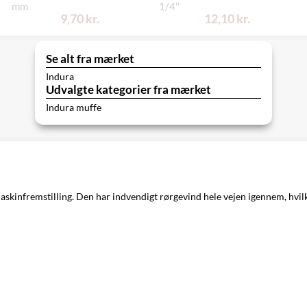
mm
1/4"
9,70 kr.
12,10 kr.
Se alt fra mærket
Indura
Udvalgte kategorier fra mærket
Indura muffe
skinfremstilling. Den har indvendigt rørgevind hele vejen igennem, hvilke