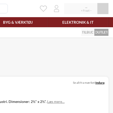
BYG & VÆRKTØJ
ELEKTRONIK & IT
TILBUD
OUTLET
Se alt fra mærket
Indura
ustri. Dimensioner: 2½" x 2½".
Læs mere…