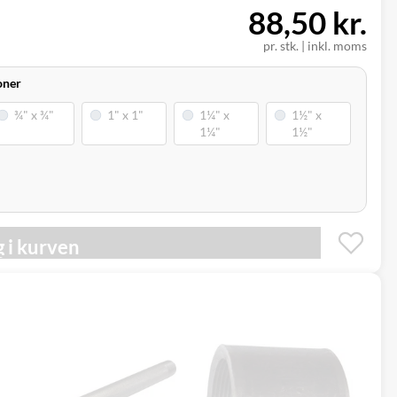
88,50 kr.
pr. stk.
|
inkl. moms
oner
 i kurven