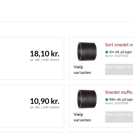
Sort smedet mu
18,10 kr.
10+ stk. på lager
Varenr.:
013270102
pr. stk.
|
inkl. moms
Vælg
Den valgte var
varianten
Smedet muffe, 
10,90 kr.
900+ stk. på lage
Varenr.:
013270104
pr. stk.
|
inkl. moms
Vælg
Den valgte var
varianten