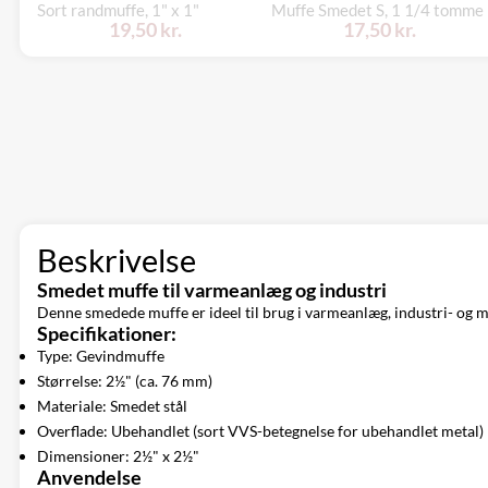
Sort randmuffe, 1" x 1"
Muffe Smedet S, 1 1/4 tomme
19,50 kr.
17,50 kr.
Beskrivelse
Smedet muffe til varmeanlæg og industri
Denne smedede muffe er ideel til brug i varmeanlæg, industri- og ma
Specifikationer:
Type: Gevindmuffe
Størrelse: 2½" (ca. 76 mm)
Materiale: Smedet stål
Overflade: Ubehandlet (sort VVS-betegnelse for ubehandlet metal)
Dimensioner: 2½" x 2½"
Anvendelse