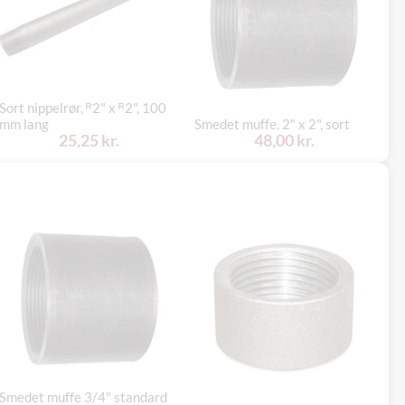
Sort nippelrør, ᴿ2" x ᴿ2", 100
mm lang
Smedet muffe, 2" x 2", sort
So
25,25 kr.
48,00 kr.
Smedet muffe 3/4" standard