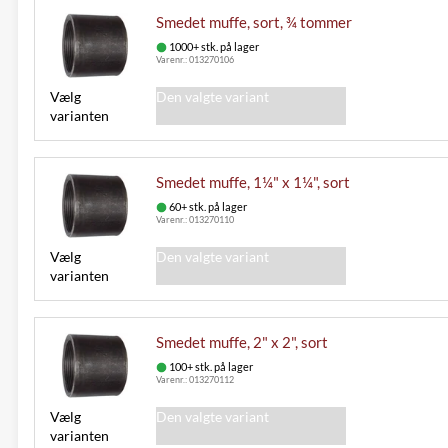
Smedet muffe, sort, ¾ tommer
1000+ stk. på lager
Varenr.:
013270106
Vælg
Den valgte variant
varianten
Smedet muffe, 1¼" x 1¼", sort
60+ stk. på lager
Varenr.:
013270110
Vælg
Den valgte variant
varianten
Smedet muffe, 2" x 2", sort
100+ stk. på lager
Varenr.:
013270112
Vælg
Den valgte variant
varianten