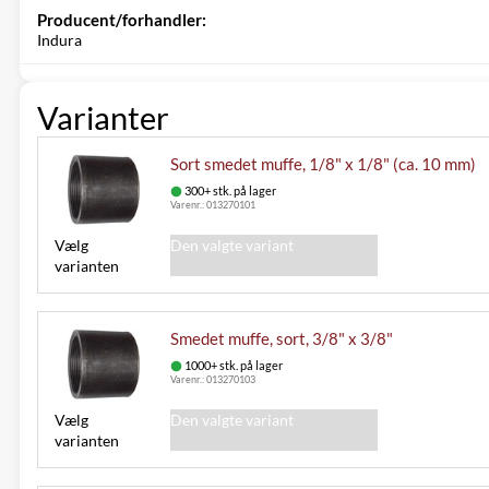
Producent/forhandler:
Indura
Varianter
Sort smedet muffe, 1/8" x 1/8" (ca. 10 mm)
300+ stk. på lager
Varenr.:
013270101
Vælg
Den valgte variant
varianten
Smedet muffe, sort, 3/8" x 3/8"
1000+ stk. på lager
Varenr.:
013270103
Vælg
Den valgte variant
varianten