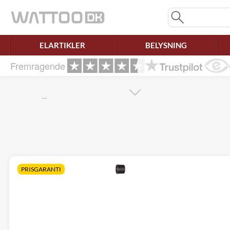
Mangler chatten?
Ret samtykke!
ELARTIKLER
BELYSNING
Fremragende
…
PRISGARANTI