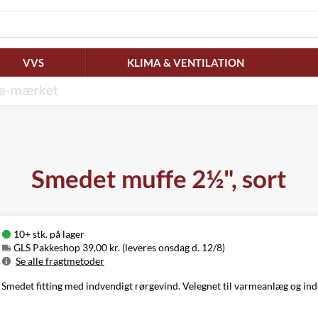
VVS
KLIMA & VENTILATION
Smedet muffe 2½", sort
10+ stk. på lager
GLS Pakkeshop 39,00 kr. (leveres onsdag d. 12/8)
Se alle fragtmetoder
Metode
Pris
Leveres
Smedet fitting med indvendigt rørgevind. Velegnet til varmeanlæg og ind
GLS Pakkeshop
39,00 kr.
Onsdag d. 12/8
GLS
49,00 kr.
Onsdag d. 12/8