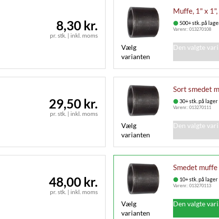
Muffe, 1" x 1"
8,30 kr.
500+ stk. på lage
Varenr.:
013270108
pr. stk.
|
inkl. moms
Vælg
Den valgte var
varianten
Sort smedet m
29,50 kr.
30+ stk. på lager
Varenr.:
013270111
pr. stk.
|
inkl. moms
Vælg
Den valgte var
varianten
Smedet muffe 
48,00 kr.
10+ stk. på lager
Varenr.:
013270113
pr. stk.
|
inkl. moms
Vælg
Den valgte var
varianten