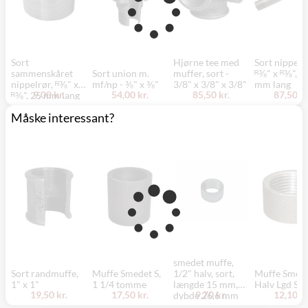
Sort
Hjørne tee med
Sort nippelrø
sammenskåret
Sort union m.
muffer, sort -
ᴿ⅜" x ᴿ⅜", 3
nippelrør, ᴿ⅜" x
mf/np - ⅜" x ⅜"
3/8" x 3/8" x 3/8"
mm lang
9,00 kr.
54,00 kr.
85,50 kr.
87,50 kr
ᴿ⅜", 25 mm lang
Måske interessant?
smedet muffe,
Sort randmuffe,
Muffe Smedet S,
1/2" halv, sort,
Muffe Smed
1" x 1"
1 1/4 tomme
længde 15 mm,
Halv Lgd S, 
19,50 kr.
17,50 kr.
9,70 kr.
12,10 kr
dybde 26,6 mm