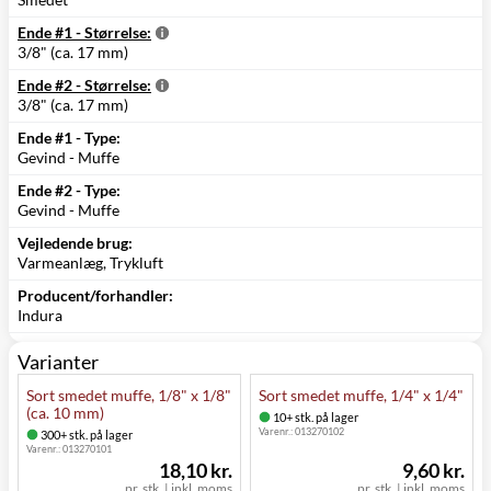
Ende #1 - Størrelse:
3/8" (ca. 17 mm)
Ende #2 - Størrelse:
3/8" (ca. 17 mm)
Ende #1 - Type:
Gevind - Muffe
Ende #2 - Type:
Gevind - Muffe
Vejledende brug:
Varmeanlæg, Trykluft
Producent/forhandler:
Indura
Varianter
Sort smedet muffe, 1/8" x 1/8"
Sort smedet muffe, 1/4" x 1/4"
(ca. 10 mm)
10+ stk. på lager
Varenr.:
013270102
300+ stk. på lager
Varenr.:
013270101
18,10 kr.
9,60 kr.
pr. stk.
|
inkl. moms
pr. stk.
|
inkl. moms