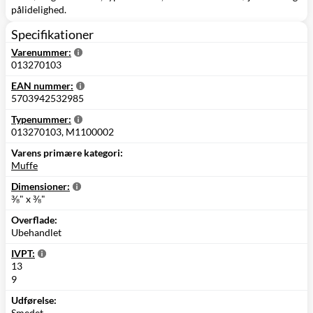
pålidelighed.
Specifikationer
Varenummer:
013270103
EAN nummer:
5703942532985
Typenummer:
013270103, M1100002
Varens primære kategori:
Muffe
Dimensioner:
⅜" x ⅜"
Overflade:
Ubehandlet
IVPT:
13
9
Udførelse:
Smedet