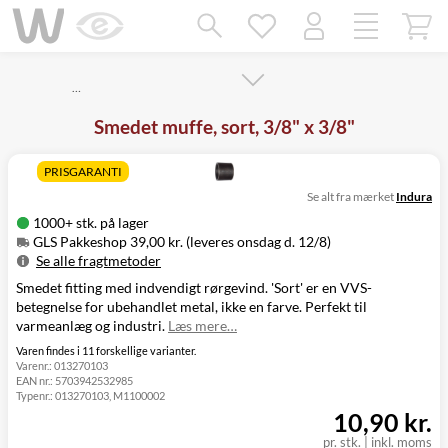
Mangler chatten?
Ret samtykke!
…
Smedet muffe, sort, 3/8" x 3/8"
PRISGARANTI
Se alt fra mærket
Indura
1000+ stk. på lager
GLS Pakkeshop 39,00 kr. (leveres onsdag d. 12/8)
Se alle fragtmetoder
Smedet fitting med indvendigt rørgevind. 'Sort' er en VVS-
Metode
Pris
Leveres
betegnelse for ubehandlet metal, ikke en farve. Perfekt til
GLS Pakkeshop
39,00 kr.
Onsdag d. 12/8
varmeanlæg og industri.
Læs mere…
GLS
49,00 kr.
Onsdag d. 12/8
Hjemmelevering
Varen findes i 11 forskellige varianter.
Varenr.:
013270103
GLS Erhverv
49,00 kr.
Onsdag d. 12/8
EAN nr.:
5703942532985
Direkte levering
149,00 kr.
Tirsdag d. 11/8
Typenr.:
013270103, M1100002
Click&Collect i
10,90 kr.
Svenstrup
0,00 kr.
Tirsdag d. 11/8
pr. stk.
|
inkl. moms
(9230)