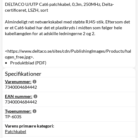
DELTACO U/UTP Cat6 patchkabel, 0,3m, 250MHz, Delta-
certificeret, LSZH, sort
Almindeligt ret netværkskabel med støbte RJ45-stik. Eftersom det
er et Cat6-kabel har det et plastkryds i midten som følger hele
kabellængden for at adskille ledningerne 2 og 2.
<https://www.deltaco.se/sites/cdn/PublishingImages/Products/hal
ogen_free.jpg>.
Produktblad (PDF)
Specifikationer
Varenummer:
7340004684442
EAN nummer:
7340004684442
Typenummer:
TP-603S
Varens primære kategori:
Patchkabel