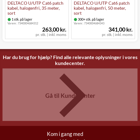
DELTACO U/UTP Cat6 patch
DELTACO U/UTP Cat6 patch
kabel, halogenfri, 35 meter,
kabel, halogenfri, 50 meter,
sort
sort
1 stk. på lager
300+ stk. på lager
Varenr.:
7340004684312
Varenr.:
7340004684343
263,00 kr.
341,00 kr.
pr. stk. | inkl. moms
pr. stk. | inkl. moms
Har du brug for hjælp? Find alle relevante oplysninger i vores
kundecenter.
Gå til Kundecenter
Kom i gang med