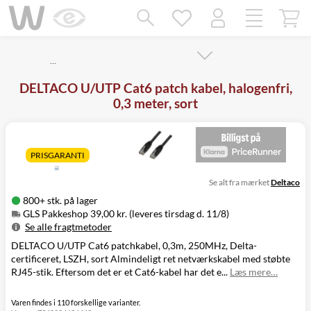
Mangler chatten?
Ret samtykke!
…
DELTACO U/UTP Cat6 patch kabel, halogenfri,
0,3 meter, sort
PRISGARANTI
Se alt fra mærket
Deltaco
800+ stk. på lager
GLS Pakkeshop 39,00 kr. (leveres tirsdag d. 11/8)
Se alle fragtmetoder
DELTACO U/UTP Cat6 patchkabel, 0,3m, 250MHz, Delta-
Metode
Pris
Leveres
certificeret, LSZH, sort Almindeligt ret netværkskabel med støbte
GLS Pakkeshop
39,00 kr.
Tirsdag d. 11/8
RJ45-stik. Eftersom det er et Cat6-kabel har det e...
Læs mere…
GLS
49,00 kr.
Tirsdag d. 11/8
Hjemmelevering
GLS Erhverv
49,00 kr.
Tirsdag d. 11/8
Varen findes i 110 forskellige varianter.