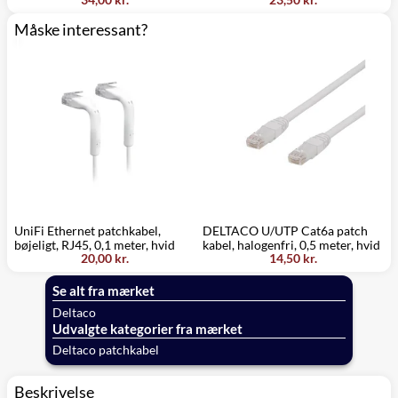
Måske interessant?
UniFi Ethernet patchkabel,
DELTACO U/UTP Cat6a patch
D
bøjeligt, RJ45, 0,1 meter, hvid
kabel, halogenfri, 0,5 meter, hvid
k
20,00 kr.
14,50 kr.
Se alt fra mærket
Deltaco
Udvalgte kategorier fra mærket
Deltaco patchkabel
Beskrivelse