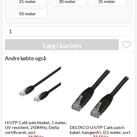
Læg i kurven
Andre købte også
U/UTP Cat6 patchkabel, 1 meter,
UV resistent, 250MHz, Delta
DELTACO U/UTP Cat6 patch
D
certificeret, sort
kabel, halogenfri, 0,5 meter, sort
k
34,00 kr.
23,50 kr.