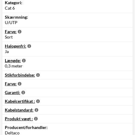
Kategori:
Cat 6
Skærmning:
U/UTP
Farve:
Sort
Halogenfri:
Ja
Længde:
0,3 meter
Stikforbindelse:
Farve:
Garanti:
Kabelcertifikat :
Kabelstandard:
Produkt vægt :
Producent/forhandler:
Deltaco