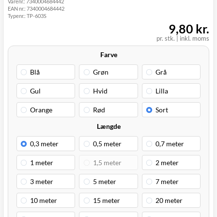
Varenr.:
7340004684442
Click&Collect i
EAN nr.:
7340004684442
Svenstrup
0,00 kr.
Mandag d. 10/8
Typenr.:
TP-603S
(9230)
9,80 kr.
pr. stk. | inkl. moms
Farve
Længde