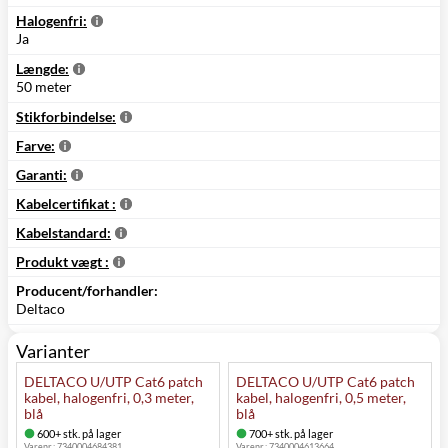
Halogenfri:
Ja
Længde:
50 meter
Stikforbindelse:
Farve:
Garanti:
Kabelcertifikat :
Kabelstandard:
Produkt vægt :
Producent/forhandler:
Deltaco
Varianter
DELTACO U/UTP Cat6 patch
DELTACO U/UTP Cat6 patch
kabel, halogenfri, 0,3 meter,
kabel, halogenfri, 0,5 meter,
blå
blå
600+ stk. på lager
700+ stk. på lager
Varenr.:
7340004684381
Varenr.:
7340004613664