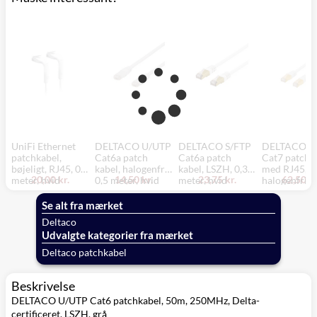
UniFi Ethernet
DELTACO U/UTP
DELTACO S/FTP
DELTACO S
patchkabel,
Cat6a patch
Cat6a patch
Cat7 patch k
bøjeligt, RJ45, 0,1
kabel, halogenfri,
kabel, LSZH, 0,3
med RJ45,
20,00 kr.
14,50 kr.
23,75 kr.
62,50 kr
meter, hvid
0,5 meter, hvid
meter, hvid
halogenfri, 3
meter, hvid
Se alt fra mærket
Deltaco
Udvalgte kategorier fra mærket
Deltaco patchkabel
Beskrivelse
DELTACO U/UTP Cat6 patchkabel, 50m, 250MHz, Delta-
certificeret, LSZH, grå