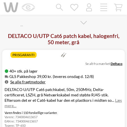
Mangler chatten?
Ret samtykke!
…
DELTACO U/UTP Cat6 patch kabel, halogenfri,
50 meter, grå
PRISGARANTI
Se alt fra mærket
Deltaco
40+ stk. på lager
GLS Pakkeshop 39,00 kr. (leveres onsdag d. 12/8)
Se alle fragtmetoder
DELTACO U/UTP Cat6 patchkabel, 50m, 250MHz, Delta-
Metode
Pris
Leveres
certificeret, LSZH, grå Netværkskabel med støbte RJ45-stik.
GLS Pakkeshop
39,00 kr.
Onsdag d. 12/8
Eftersom det er et Cat6-kabel har den et plastkors i midten so...
Læs
GLS
49,00 kr.
Onsdag d. 12/8
mere…
Hjemmelevering
GLS Erhverv
49,00 kr.
Onsdag d. 12/8
Varen findes i 110 forskellige varianter.
Varenr.:
7340004613657
Click&Collect i
EAN nr.:
7340004613657
Svenstrup
0,00 kr.
Tirsdag d. 11/8
Typenr.:
TP-650