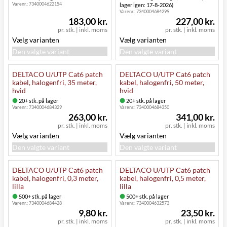
Varenr.:
7340004622154
lager igen: 17-8-2026)
Varenr.:
7340004684299
183,00 kr.
227,00 kr.
pr. stk.
|
inkl. moms
pr. stk.
|
inkl. moms
Vælg varianten
Vælg varianten
Den valgte variant
Den valgte variant
DELTACO U/UTP Cat6 patch
DELTACO U/UTP Cat6 patch
kabel, halogenfri, 35 meter,
kabel, halogenfri, 50 meter,
hvid
hvid
20+ stk. på lager
20+ stk. på lager
Varenr.:
7340004684329
Varenr.:
7340004684350
263,00 kr.
341,00 kr.
pr. stk.
|
inkl. moms
pr. stk.
|
inkl. moms
Vælg varianten
Vælg varianten
Den valgte variant
Den valgte variant
DELTACO U/UTP Cat6 patch
DELTACO U/UTP Cat6 patch
kabel, halogenfri, 0,3 meter,
kabel, halogenfri, 0,5 meter,
lilla
lilla
500+ stk. på lager
500+ stk. på lager
Varenr.:
7340004684428
Varenr.:
7340004632573
9,80 kr.
23,50 kr.
pr. stk.
|
inkl. moms
pr. stk.
|
inkl. moms