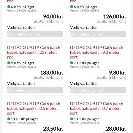
rød
rød
60+ stk. på lager
60+ stk. på lager
Varenr.:
7340004613992
Varenr.:
7340004620341
94,00 kr.
126,00 kr.
pr. stk.
|
inkl. moms
pr. stk.
|
inkl. moms
Vælg varianten
Vælg varianten
Den valgte variant
Den valgte variant
DELTACO U/UTP Cat6 patch
DELTACO U/UTP Cat6 patch
kabel, halogenfri, 25 meter,
kabel, halogenfri, 0,3 meter,
rød
sort
90+ stk. på lager
700+ stk. på lager
Varenr.:
7340004622116
Varenr.:
7340004684442
183,00 kr.
9,80 kr.
pr. stk.
|
inkl. moms
pr. stk.
|
inkl. moms
Vælg varianten
Vælg varianten
Den valgte variant
Den valgte variant
DELTACO U/UTP Cat6 patch
DELTACO U/UTP Cat6 patch
kabel, halogenfri, 0,5 meter,
kabel, halogenfri, 0,7 meter,
sort
sort
1000+ stk. på lager
100+ stk. på lager
Varenr.:
7340004613701
Varenr.:
7340004684541
23,50 kr.
28,00 kr.