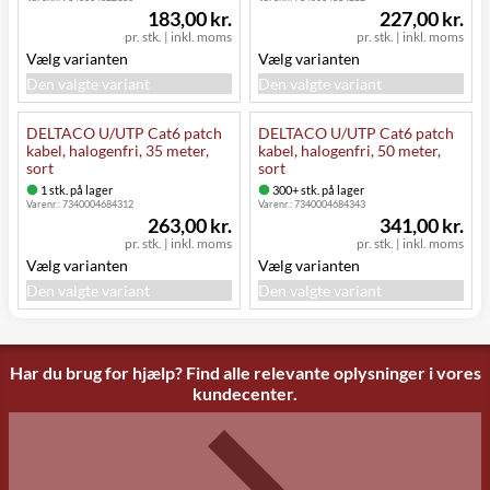
183,00 kr.
227,00 kr.
pr. stk.
|
inkl. moms
pr. stk.
|
inkl. moms
Vælg varianten
Vælg varianten
Den valgte variant
Den valgte variant
DELTACO U/UTP Cat6 patch
DELTACO U/UTP Cat6 patch
kabel, halogenfri, 35 meter,
kabel, halogenfri, 50 meter,
sort
sort
1 stk. på lager
300+ stk. på lager
Varenr.:
7340004684312
Varenr.:
7340004684343
263,00 kr.
341,00 kr.
pr. stk.
|
inkl. moms
pr. stk.
|
inkl. moms
Vælg varianten
Vælg varianten
Den valgte variant
Den valgte variant
Har du brug for hjælp? Find alle relevante oplysninger i vores
kundecenter.