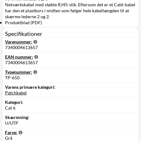
Netværkskabel med støbte RJ45-stik. Eftersom det er et Cat6-kabel
har den et plastkors i midten som følger hele kabellængden til at
skærme lederne 2 og 2.
Produktblad (PDF)
Specifikationer
Varenummer:
7340004613657
EAN nummer:
7340004613657
Typenummer:
TP-650
Varens primære kategori:
Patchkabel
Kategori:
Cat 6
Skærmning:
U/UTP
Farve:
Grå