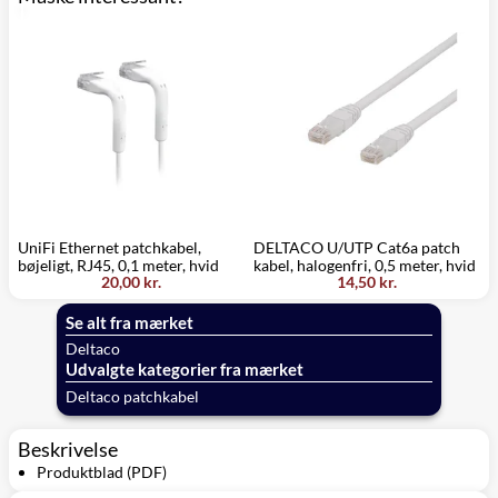
UniFi Ethernet patchkabel,
DELTACO U/UTP Cat6a patch
D
bøjeligt, RJ45, 0,1 meter, hvid
kabel, halogenfri, 0,5 meter, hvid
k
20,00 kr.
14,50 kr.
Se alt fra mærket
Deltaco
Udvalgte kategorier fra mærket
Deltaco patchkabel
Beskrivelse
Produktblad (PDF)