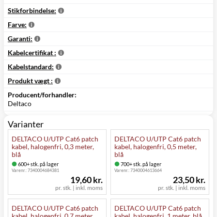
Stikforbindelse:
Farve:
Garanti:
Kabelcertifikat :
Kabelstandard:
Produkt vægt :
Producent/forhandler:
Deltaco
Varianter
DELTACO U/UTP Cat6 patch
DELTACO U/UTP Cat6 patch
kabel, halogenfri, 0,3 meter,
kabel, halogenfri, 0,5 meter,
blå
blå
600+ stk. på lager
700+ stk. på lager
Varenr.:
7340004684381
Varenr.:
7340004613664
19,60 kr.
23,50 kr.
pr. stk. | inkl. moms
pr. stk. | inkl. moms
DELTACO U/UTP Cat6 patch
DELTACO U/UTP Cat6 patch
kabel, halogenfri, 0,7 meter,
kabel, halogenfri, 1 meter, blå