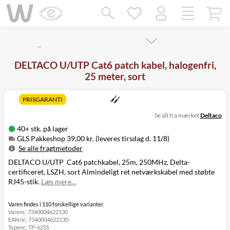
Mangler chatten?
Ret samtykke!
…
DELTACO U/UTP Cat6 patch kabel, halogenfri,
25 meter, sort
PRISGARANTI
Se alt fra mærket
Deltaco
40+ stk. på lager
GLS Pakkeshop 39,00 kr. (leveres tirsdag d. 11/8)
Se alle fragtmetoder
DELTACO U/UTP Cat6 patchkabel, 25m, 250MHz, Delta-
Metode
Pris
Leveres
certificeret, LSZH, sort Almindeligt ret netværkskabel med støbte
GLS Pakkeshop
39,00 kr.
Tirsdag d. 11/8
RJ45-stik.
Læs mere…
GLS
49,00 kr.
Tirsdag d. 11/8
Hjemmelevering
GLS Erhverv
49,00 kr.
Tirsdag d. 11/8
Varen findes i 110 forskellige varianter.
Varenr.:
7340004622130
Click&Collect i
EAN nr.:
7340004622130
Svenstrup
0,00 kr.
Mandag d. 10/8
Typenr.:
TP-625S