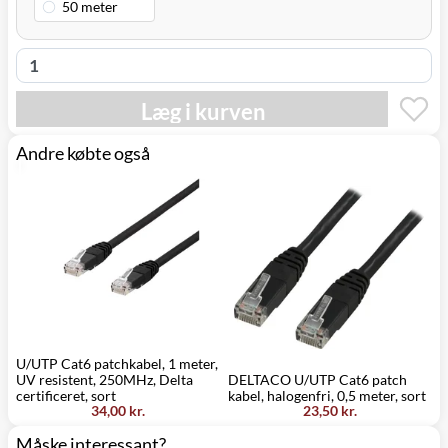
Læg i kurven
Andre købte også
U/UTP Cat6 patchkabel, 1 meter,
UV resistent, 250MHz, Delta
DELTACO U/UTP Cat6 patch
D
certificeret, sort
kabel, halogenfri, 0,5 meter, sort
k
34,00 kr.
23,50 kr.
Måske interessant?