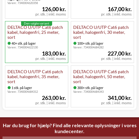
Varenr.:
7340004620358
126,00 kr.
167,00 kr.
pr. stk. | inkl. moms
pr. stk. | inkl. moms
Den valgte variant
DELTACO U/UTP Cat6 patch
DELTACO U/UTP Cat6 patch
kabel, halogenfri, 25 meter,
kabel, halogenfri, 30 meter,
sort
sort
40+ stk. på lager
100+ stk. på lager
Varenr.:
7340004622130
Varenr.:
7340004684282
183,00 kr.
227,00 kr.
pr. stk. | inkl. moms
pr. stk. | inkl. moms
DELTACO U/UTP Cat6 patch
DELTACO U/UTP Cat6 patch
kabel, halogenfri, 35 meter,
kabel, halogenfri, 50 meter,
sort
sort
1 stk. på lager
300+ stk. på lager
Varenr.:
7340004684312
Varenr.:
7340004684343
263,00 kr.
341,00 kr.
pr. stk. | inkl. moms
pr. stk. | inkl. moms
Har du brug for hjælp? Find alle relevante oplysninger i vores
kundecenter.