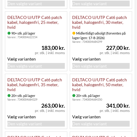
Den valgte variant
Den valgte variant
DELTACO U/UTP Cat6 patch
DELTACO U/UTP Cat6 patch
kabel, halogenfri, 25 meter,
kabel, halogenfri, 30 meter,
hvid
hvid
90+ stk. på lager
Midlertidigt udsolgt (forventes på
Varenr.:
7340004622154
lager igen: 17-8-2026)
Varenr.:
7340004684299
183,00 kr.
227,00 kr.
pr. stk.
|
inkl. moms
pr. stk.
|
inkl. moms
Vælg varianten
Vælg varianten
Den valgte variant
Den valgte variant
DELTACO U/UTP Cat6 patch
DELTACO U/UTP Cat6 patch
kabel, halogenfri, 35 meter,
kabel, halogenfri, 50 meter,
hvid
hvid
20+ stk. på lager
20+ stk. på lager
Varenr.:
7340004684329
Varenr.:
7340004684350
263,00 kr.
341,00 kr.
pr. stk.
|
inkl. moms
pr. stk.
|
inkl. moms
Vælg varianten
Vælg varianten
Den valgte variant
Den valgte variant