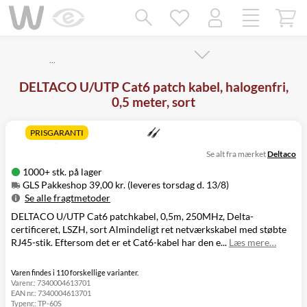
Mangler chatten?
Ret samtykke!
…
DELTACO U/UTP Cat6 patch kabel, halogenfri,
0,5 meter, sort
PRISGARANTI
Se alt fra mærket
Deltaco
1000+ stk. på lager
GLS Pakkeshop 39,00 kr. (leveres torsdag d. 13/8)
Se alle fragtmetoder
DELTACO U/UTP Cat6 patchkabel, 0,5m, 250MHz, Delta-
Metode
Pris
Leveres
certificeret, LSZH, sort Almindeligt ret netværkskabel med støbte
GLS Pakkeshop
39,00 kr.
Torsdag d. 13/8
RJ45-stik. Eftersom det er et Cat6-kabel har den e...
Læs mere…
GLS
49,00 kr.
Torsdag d. 13/8
Hjemmelevering
GLS Erhverv
49,00 kr.
Torsdag d. 13/8
Varen findes i 110 forskellige varianter.
Varenr.:
7340004613701
Click&Collect i
EAN nr.:
7340004613701
Svenstrup
0,00 kr.
Onsdag d. 12/8
Typenr.:
TP-60S