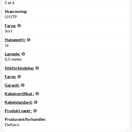
Cat 6
Skærmning:
U/UTP
Farve:
Sort
Halogenfri:
Ja
Længde:
0,5 meter
Stikforbindelse:
Farve:
Garanti:
Kabelcertifikat :
Kabelstandard:
Produkt vægt :
Producent/forhandler:
Deltaco