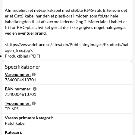
Almindeligt ret netværkskabel med støbte RJ45-stik. Eftersom det
er et Cat6-kabel har den et plastkors i midten som følger hele
kabellængden til at afskærme lederne 2 og 2. Materialet i kablet er
fri for PVC-plast, hvilket gør at der ikke grigives noget halogengas
ved en eventuel brand.
<https://www.deltaco.se/sites/cdn/PublishingImages/Products/hal
ogen_free.jpg>.
Produktblad (PDF)
Specifikationer
Varenummer:
7340004613701
EAN nummer:
7340004613701
Typenummer:
TP-60S
Varens primære kategori:
Patchkabel
Kategori: