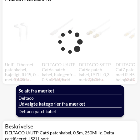
UniFi Ethernet
DELTACO U/UTP
DELTACO S/FTP
DELTACO S
patchkabel,
Cat6a patch
Cat6a patch
Cat7 patch k
bøjeligt, RJ45, 0,1
kabel, halogenfri,
kabel, LSZH, 0,3
med RJ45,
19,00 kr.
14,50 kr.
23,75 kr.
62,50 kr
meter, hvid
0,5 meter, hvid
meter, hvid
halogenfri, 3
meter, hvid
Se alt fra mærket
Deltaco
Udvalgte kategorier fra mærket
Deltaco patchkabel
Beskrivelse
DELTACO U/UTP Cat6 patchkabel, 0,5m, 250MHz, Delta-
certificeret, LSZH, sort