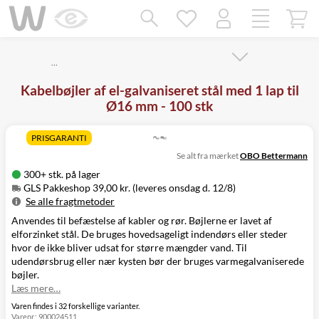
Mangler chatten?
Ret samtykke!
…
Kabelbøjler af el-galvaniseret stål med 1 lap til
Ø16 mm - 100 stk
PRISGARANTI
Se alt fra mærket
OBO Bettermann
300+ stk. på lager
GLS Pakkeshop 39,00 kr. (leveres onsdag d. 12/8)
Se alle fragtmetoder
Anvendes til befæstelse af kabler og rør. Bøjlerne er lavet af
Metode
Pris
Leveres
elforzinket stål. De bruges hovedsageligt indendørs eller steder
GLS Pakkeshop
39,00 kr.
Onsdag d. 12/8
hvor de ikke bliver udsat for større mængder vand. Til
GLS
49,00 kr.
Onsdag d. 12/8
udendørsbrug eller nær kysten bør der bruges
varmegalvaniserede
Hjemmelevering
bøjler
.
GLS Erhverv
49,00 kr.
Onsdag d. 12/8
Læs mere…
Direkte levering
149,00 kr.
Tirsdag d. 11/8
Click&Collect i
Varen findes i 32 forskellige varianter.
Varenr.:
900024511
Svenstrup
0,00 kr.
Tirsdag d. 11/8