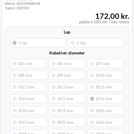
EAN nr.:
4012195008118
(9230)
Typenr.:
1009192
172,00 kr.
pakke á 100 stk.
|
inkl. moms
Lap
Kabel/rør diameter