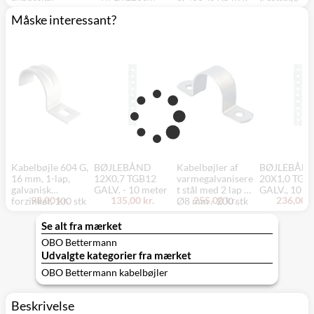
LED rør, IP65
3LD2230-0TK11
Måske interessant?
vandtæt
Kabelbøjle 604 G,
BØJLEBÅND
Kabelbøjler af
BØJLEBÅN
16 mm, 1-lap,
12X0,7 TGB12
varmegalvanisere
20X1,0 TGB
galvanisk
GALV. - 10 meter
t stål med 2 lap til
GALV., 10 m
98,00 kr.
135,00 kr.
255,00 kr.
236,00 k
forzinket, 100 stk
Ø8 mm - 200 stk
pakke - OBO
Betterman
Se alt fra mærket
OBO Bettermann
Udvalgte kategorier fra mærket
OBO Bettermann kabelbøjler
Beskrivelse