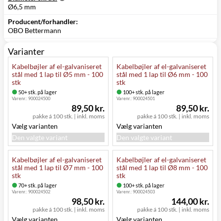
Ø6,5 mm
Producent/forhandler:
OBO Bettermann
Varianter
Kabelbøjler af el-galvaniseret
Kabelbøjler af el-galvaniseret
stål med 1 lap til Ø5 mm - 100
stål med 1 lap til Ø6 mm - 100
stk
stk
50+ stk. på lager
100+ stk. på lager
Varenr.:
900024500
Varenr.:
900024501
89,50 kr.
89,50 kr.
pakke á 100 stk.
|
inkl. moms
pakke á 100 stk.
|
inkl. moms
Vælg varianten
Vælg varianten
Den valgte variant
Den valgte variant
Kabelbøjler af el-galvaniseret
Kabelbøjler af el-galvaniseret
stål med 1 lap til Ø7 mm - 100
stål med 1 lap til Ø8 mm - 100
stk
stk
70+ stk. på lager
100+ stk. på lager
Varenr.:
900024502
Varenr.:
900024503
98,50 kr.
144,00 kr.
pakke á 100 stk.
|
inkl. moms
pakke á 100 stk.
|
inkl. moms
Vælg varianten
Vælg varianten