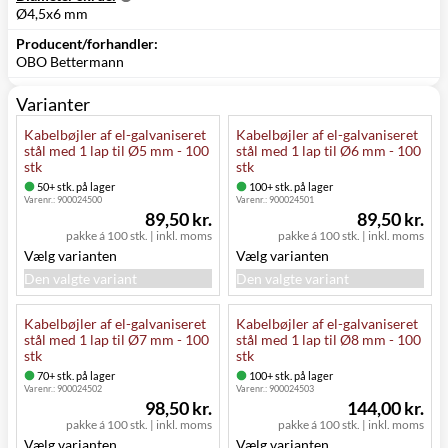
Ø4,5x6 mm
Producent/forhandler:
OBO Bettermann
Varianter
Kabelbøjler af el-galvaniseret
Kabelbøjler af el-galvaniseret
stål med 1 lap til Ø5 mm - 100
stål med 1 lap til Ø6 mm - 100
stk
stk
50+ stk. på lager
100+ stk. på lager
Varenr.:
900024500
Varenr.:
900024501
89,50 kr.
89,50 kr.
pakke á 100 stk.
|
inkl. moms
pakke á 100 stk.
|
inkl. moms
Vælg varianten
Vælg varianten
Den valgte variant
Den valgte variant
Kabelbøjler af el-galvaniseret
Kabelbøjler af el-galvaniseret
stål med 1 lap til Ø7 mm - 100
stål med 1 lap til Ø8 mm - 100
stk
stk
70+ stk. på lager
100+ stk. på lager
Varenr.:
900024502
Varenr.:
900024503
98,50 kr.
144,00 kr.
pakke á 100 stk.
|
inkl. moms
pakke á 100 stk.
|
inkl. moms
Vælg varianten
Vælg varianten