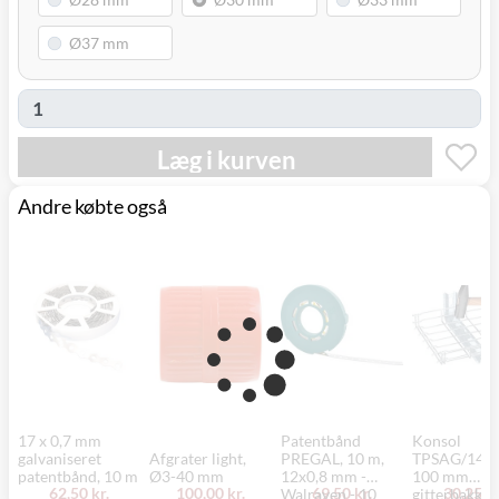
Læg i kurven
Andre købte også
17 x 0,7 mm
Patentbånd
Konsol
galvaniseret
Afgrater light,
PREGAL, 10 m,
TPSAG/145 t
patentbånd, 10 m
Ø3-40 mm
12x0,8 mm -
100 mm
62,50 kr.
100,00 kr.
69,50 kr.
30,25 kr
Walraven - 10
gitterbakke