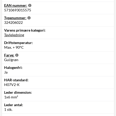
EAN nummer:
5710693015575
Typenummer:
324206022
Varens primære kategori:
Tavleledning
Driftstemperatur:
Max. + 90°C
Farve:
Gul/grøn
Halogenfri:
Ja
HAR-standard:
H07V2-K
Leder dimension:
1x6 mm²
Leder antal:
1 stk.