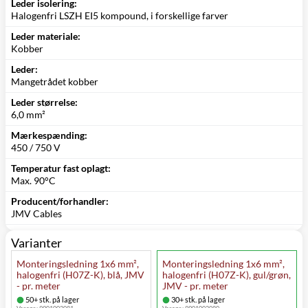
Leder isolering:
Halogenfri LSZH EI5 kompound, i forskellige farver
Leder materiale:
Kobber
Leder:
Mangetrådet kobber
Leder størrelse:
6,0 mm²
Mærkespænding:
450 / 750 V
Temperatur fast oplagt:
Max. 90°C
Producent/forhandler:
JMV Cables
Varianter
Monteringsledning 1x6 mm²,
Monteringsledning 1x6 mm²,
halogenfri (H07Z-K), blå, JMV
halogenfri (H07Z-K), gul/grøn,
- pr. meter
JMV - pr. meter
50+ stk. på lager
30+ stk. på lager