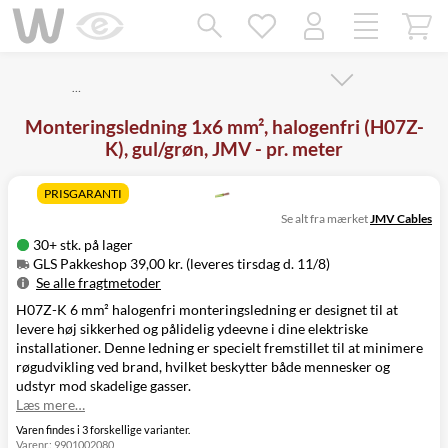
Mangler chatten?
Ret samtykke!
…
Monteringsledning 1x6 mm², halogenfri (H07Z-
K), gul/grøn, JMV - pr. meter
PRISGARANTI
Se alt fra mærket
JMV Cables
30+ stk. på lager
GLS Pakkeshop 39,00 kr. (leveres tirsdag d. 11/8)
Se alle fragtmetoder
H07Z-K 6 mm² halogenfri monteringsledning er designet til at
Metode
Pris
Leveres
levere høj sikkerhed og pålidelig ydeevne i dine elektriske
GLS Pakkeshop
39,00 kr.
Tirsdag d. 11/8
installationer. Denne ledning er specielt fremstillet til at minimere
GLS
49,00 kr.
Tirsdag d. 11/8
røgudvikling ved brand, hvilket beskytter både mennesker og
Hjemmelevering
udstyr mod skadelige gasser.
GLS Erhverv
49,00 kr.
Tirsdag d. 11/8
Læs mere…
Click&Collect i
Svenstrup
0,00 kr.
I morgen
Varen findes i 3 forskellige varianter.
Varenr.:
9901002080
(9230)