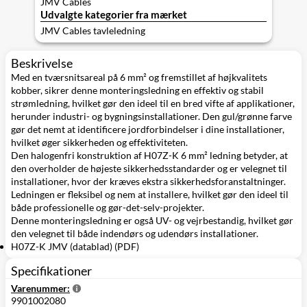
JMV Cables
Udvalgte kategorier fra mærket
JMV Cables tavleledning
Beskrivelse
Med en tværsnitsareal på 6 mm² og fremstillet af højkvalitets
kobber, sikrer denne monteringsledning en effektiv og stabil
strømledning, hvilket gør den ideel til en bred vifte af applikationer,
herunder industri- og bygningsinstallationer. Den gul/grønne farve
gør det nemt at identificere jordforbindelser i dine installationer,
hvilket øger sikkerheden og effektiviteten.
Den halogenfri konstruktion af H07Z-K 6 mm² ledning betyder, at
den overholder de højeste sikkerhedsstandarder og er velegnet til
installationer, hvor der kræves ekstra sikkerhedsforanstaltninger.
Ledningen er fleksibel og nem at installere, hvilket gør den ideel til
både professionelle og gør-det-selv-projekter.
Denne monteringsledning er også UV- og vejrbestandig, hvilket gør
den velegnet til både indendørs og udendørs installationer.
H07Z-K JMV (datablad) (PDF)
Specifikationer
Varenummer:
9901002080