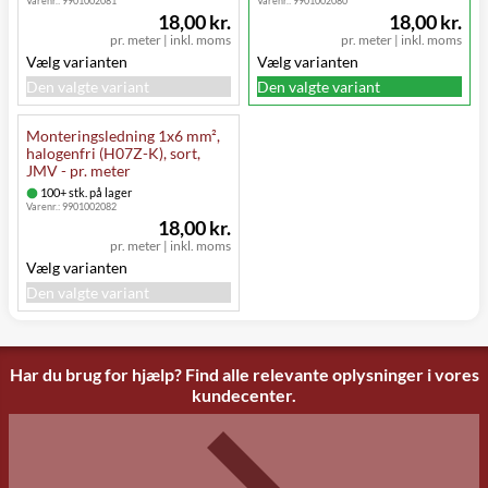
Varenr.:
9901002081
Varenr.:
9901002080
18,00 kr.
18,00 kr.
pr. meter
|
inkl. moms
pr. meter
|
inkl. moms
Vælg varianten
Vælg varianten
Den valgte variant
Den valgte variant
Monteringsledning 1x6 mm²,
halogenfri (H07Z-K), sort,
JMV - pr. meter
100+ stk. på lager
Varenr.:
9901002082
18,00 kr.
pr. meter
|
inkl. moms
Vælg varianten
Den valgte variant
Har du brug for hjælp? Find alle relevante oplysninger i vores
kundecenter.