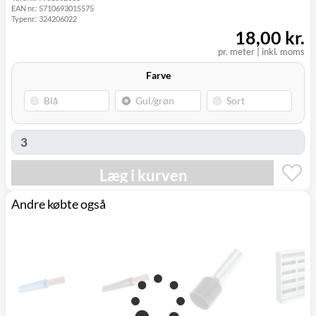
EAN nr.:
5710693015575
Typenr.:
324206022
18,00 kr.
pr. meter
|
inkl. moms
Farve
Læg i kurven
Andre købte også