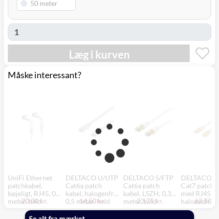
Læg i kurven
Måske interessant?
UniFi Ethernet
DELTACO U/UTP
DELTACO S/FTP
DELTACO S
patchkabel,
Cat6a patch
Cat6a patch
Cat7 patch k
bøjeligt, RJ45, 0,1
kabel, halogenfri,
kabel, LSZH, 0,3
med RJ45,
20,00 kr.
14,50 kr.
23,75 kr.
62,50 kr
meter, hvid
0,5 meter, hvid
meter, hvid
halogenfri, 3
meter, hvid
Se alt fra mærket