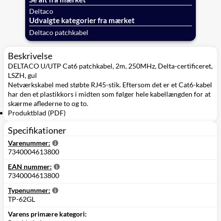
Deltaco
Udvalgte kategorier fra mærket
Deltaco patchkabel
Beskrivelse
DELTACO U/UTP Cat6 patchkabel, 2m, 250MHz, Delta-certificeret,
LSZH, gul
Netværkskabel med støbte RJ45-stik. Eftersom det er et Cat6-kabel
har den et plastikkors i midten som følger hele kabellængden for at
skærme aflederne to og to.
Produktblad (PDF)
Specifikationer
Varenummer:
7340004613800
EAN nummer:
7340004613800
Typenummer:
TP-62GL
Varens primære kategori: