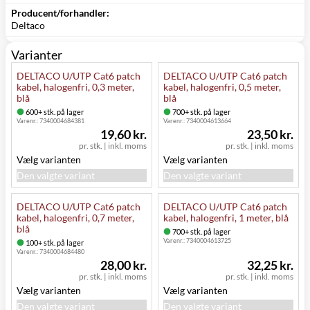
Producent/forhandler:
Deltaco
Varianter
DELTACO U/UTP Cat6 patch
DELTACO U/UTP Cat6 patch
kabel, halogenfri, 0,3 meter,
kabel, halogenfri, 0,5 meter,
blå
blå
600+ stk. på lager
700+ stk. på lager
Varenr.:
7340004684381
Varenr.:
7340004613664
19,60 kr.
23,50 kr.
pr. stk.
|
inkl. moms
pr. stk.
|
inkl. moms
Vælg varianten
Vælg varianten
Den valgte variant
Den valgte variant
DELTACO U/UTP Cat6 patch
DELTACO U/UTP Cat6 patch
kabel, halogenfri, 0,7 meter,
kabel, halogenfri, 1 meter, blå
blå
700+ stk. på lager
Varenr.:
7340004613725
100+ stk. på lager
Varenr.:
7340004684480
28,00 kr.
32,25 kr.
pr. stk.
|
inkl. moms
pr. stk.
|
inkl. moms
Vælg varianten
Vælg varianten
Den valgte variant
Den valgte variant