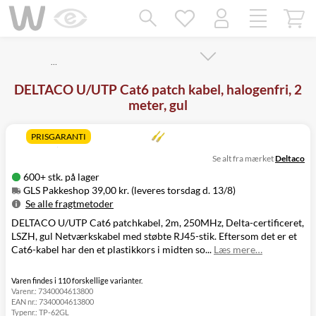
Mangler chatten?
Ret samtykke!
…
DELTACO U/UTP Cat6 patch kabel, halogenfri, 2
meter, gul
PRISGARANTI
Se alt fra mærket
Deltaco
600+ stk. på lager
GLS Pakkeshop 39,00 kr. (leveres torsdag d. 13/8)
Se alle fragtmetoder
DELTACO U/UTP Cat6 patchkabel, 2m, 250MHz, Delta-certificeret,
Metode
Pris
Leveres
LSZH, gul Netværkskabel med støbte RJ45-stik. Eftersom det er et
GLS Pakkeshop
39,00 kr.
Torsdag d. 13/8
Cat6-kabel har den et plastikkors i midten so...
Læs mere…
GLS
49,00 kr.
Torsdag d. 13/8
Hjemmelevering
GLS Erhverv
49,00 kr.
Torsdag d. 13/8
Varen findes i 110 forskellige varianter.
Varenr.:
7340004613800
Click&Collect i
EAN nr.:
7340004613800
Svenstrup
0,00 kr.
Onsdag d. 12/8
Typenr.:
TP-62GL