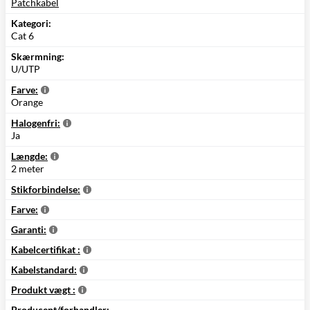
Patchkabel
Kategori:
Cat 6
Skærmning:
U/UTP
Farve:
Orange
Halogenfri:
Ja
Længde:
2 meter
Stikforbindelse:
Farve:
Garanti:
Kabelcertifikat :
Kabelstandard:
Produkt vægt :
Producent/forhandler: