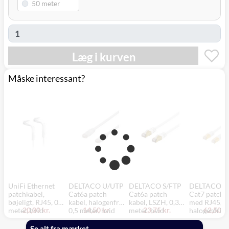
Læg i kurven
Måske interessant?
UniFi Ethernet
DELTACO U/UTP
DELTACO S/FTP
DELTACO S
patchkabel,
Cat6a patch
Cat6a patch
Cat7 patch k
bøjeligt, RJ45, 0,1
kabel, halogenfri,
kabel, LSZH, 0,3
med RJ45,
20,00 kr.
14,50 kr.
23,75 kr.
62,50 kr
meter, hvid
0,5 meter, hvid
meter, hvid
halogenfri, 3
meter, hvid
Se alt fra mærket