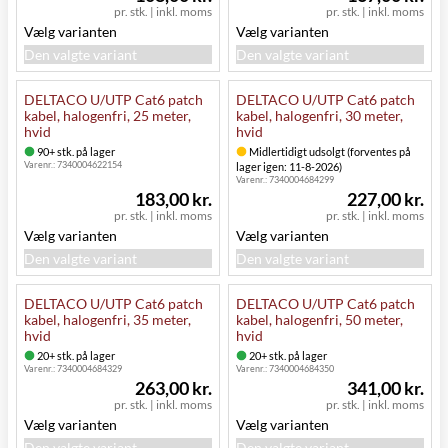
pr. stk.
|
inkl. moms
pr. stk.
|
inkl. moms
Vælg varianten
Vælg varianten
Den valgte variant
Den valgte variant
DELTACO U/UTP Cat6 patch
DELTACO U/UTP Cat6 patch
kabel, halogenfri, 25 meter,
kabel, halogenfri, 30 meter,
hvid
hvid
90+ stk. på lager
Midlertidigt udsolgt (forventes på
Varenr.:
7340004622154
lager igen: 11-8-2026)
Varenr.:
7340004684299
183,00 kr.
227,00 kr.
pr. stk.
|
inkl. moms
pr. stk.
|
inkl. moms
Vælg varianten
Vælg varianten
Den valgte variant
Den valgte variant
DELTACO U/UTP Cat6 patch
DELTACO U/UTP Cat6 patch
kabel, halogenfri, 35 meter,
kabel, halogenfri, 50 meter,
hvid
hvid
20+ stk. på lager
20+ stk. på lager
Varenr.:
7340004684329
Varenr.:
7340004684350
263,00 kr.
341,00 kr.
pr. stk.
|
inkl. moms
pr. stk.
|
inkl. moms
Vælg varianten
Vælg varianten
Den valgte variant
Den valgte variant