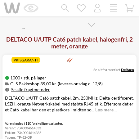
Mangler chatten?
Ret samtykke!
…
DELTACO U/UTP Cat6 patch kabel, halogenfri, 2
meter, orange
PRISGARANTI
Se alt fra mærket
Deltaco
1000+ stk. på lager
GLS Pakkeshop 39,00 kr. (leveres onsdag d. 12/8)
Se alle fragtmetoder
DELTACO U/UTP Cat6 patchkabel, 2m, 250MHz, Delta-certificeret,
Metode
Pris
Leveres
LSZH, orange Netværkskabel med støbte RJ45-stik. Eftersom det er
GLS Pakkeshop
39,00 kr.
Onsdag d. 12/8
et Cat6-kabel har den et plastkors i midten so...
Læs mere…
GLS
49,00 kr.
Onsdag d. 12/8
Hjemmelevering
GLS Erhverv
49,00 kr.
Onsdag d. 12/8
Varen findes i 110 forskellige varianter.
Varenr.:
7340004614333
Click&Collect i
EAN nr.:
7340004614333
Svenstrup
0,00 kr.
Tirsdag d. 11/8
Typenr.:
TP-62-OR