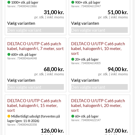
1000+ stk. på lager
900+ stk. på lager
Varenr.:
7340004613886
Varenr.:
7340004613947
31,00 kr.
51,00 kr.
pr. stk.
|
inkl. moms
pr. stk.
|
inkl. moms
Vælg varianten
Vælg varianten
Den valgte variant
Den valgte variant
DELTACO U/UTP Cat6 patch
DELTACO U/UTP Cat6 patch
kabel, halogenfri, 7 meter, sort
kabel, halogenfri, 10 meter,
sort
600+ stk. på lager
Varenr.:
7340004664048
20+ stk. på lager
Varenr.:
7340004614005
68,00 kr.
94,00 kr.
pr. stk.
|
inkl. moms
pr. stk.
|
inkl. moms
Vælg varianten
Vælg varianten
Den valgte variant
Den valgte variant
DELTACO U/UTP Cat6 patch
DELTACO U/UTP Cat6 patch
kabel, halogenfri, 15 meter,
kabel, halogenfri, 20 meter,
sort
sort
Midlertidigt udsolgt (forventes på
60+ stk. på lager
Varenr.:
7340004622147
lager igen: 11-8-2026)
Varenr.:
7340004620358
126,00 kr.
167,00 kr.