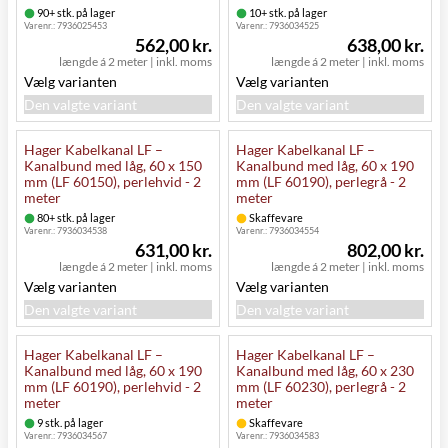
90+ stk. på lager
10+ stk. på lager
Varenr.:
7936025453
Varenr.:
7936034525
562,00 kr.
638,00 kr.
længde á 2 meter
|
inkl. moms
længde á 2 meter
|
inkl. moms
Vælg varianten
Vælg varianten
Den valgte variant
Den valgte variant
Hager Kabelkanal LF –
Hager Kabelkanal LF –
Kanalbund med låg, 60 x 150
Kanalbund med låg, 60 x 190
mm (LF 60150), perlehvid - 2
mm (LF 60190), perlegrå - 2
meter
meter
80+ stk. på lager
Skaffevare
Varenr.:
7936034538
Varenr.:
7936034554
631,00 kr.
802,00 kr.
længde á 2 meter
|
inkl. moms
længde á 2 meter
|
inkl. moms
Vælg varianten
Vælg varianten
Den valgte variant
Den valgte variant
Hager Kabelkanal LF –
Hager Kabelkanal LF –
Kanalbund med låg, 60 x 190
Kanalbund med låg, 60 x 230
mm (LF 60190), perlehvid - 2
mm (LF 60230), perlegrå - 2
meter
meter
9 stk. på lager
Skaffevare
Varenr.:
7936034567
Varenr.:
7936034583