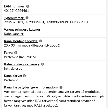
EAN nummer:
4012740294461
Typenummer:
7936025181, LF 20036 PH, LF200360PERL, LF20036PH
Varens primære kategori:
Kabelkanaler
Kanal højde og bredde:
20 x 33 mm med skillespor (LF 20036)
Farve:
Perlehvid (RAL 9016)
Kabelholder / skillevæg:
Inkl. delespor
Kanal farve:
Perlehvid
Kanal farve (yderligere information):
Vær opmærksom på at producenten angiver farven på produktet
med sit eget navn for farven. Vi oplyser både producentens navn på
farven (angives uden RAL farvekode) samt standard navnet på
farven (angives med RAL farvekode).