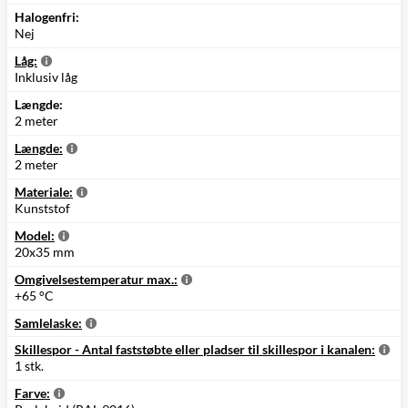
Halogenfri:
Nej
Låg:
Inklusiv låg
Længde:
2 meter
Længde:
2 meter
Materiale:
Kunststof
Model:
20x35 mm
Omgivelsestemperatur max.:
+65 °C
Samlelaske:
Skillespor - Antal faststøbte eller pladser til skillespor i kanalen:
1 stk.
Farve: