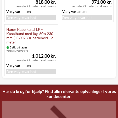
818,00 kr.
971,00 kr.
længde á 2 meter
|
inkl. moms
længde á 2 meter
|
inkl. moms
Vælg varianten
Vælg varianten
Den valgte variant
Den valgte variant
Hager Kabelkanal LF –
Kanalbund med låg, 60 x 230
mm (LF 60230), perlehvid - 2
meter
5 stk. på lager
Varenr.:
7936034596
1.012,00 kr.
længde á 2 meter
|
inkl. moms
Vælg varianten
Den valgte variant
Har du brug for hjælp? Find alle relevante oplysninger i vores
kundecenter.