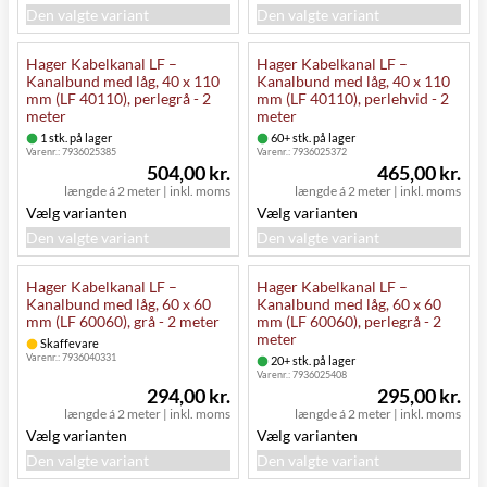
Den valgte variant
Den valgte variant
Hager Kabelkanal LF –
Hager Kabelkanal LF –
Kanalbund med låg, 40 x 110
Kanalbund med låg, 40 x 110
mm (LF 40110), perlegrå - 2
mm (LF 40110), perlehvid - 2
meter
meter
1 stk. på lager
60+ stk. på lager
Varenr.:
7936025385
Varenr.:
7936025372
504,00 kr.
465,00 kr.
længde á 2 meter
|
inkl. moms
længde á 2 meter
|
inkl. moms
Vælg varianten
Vælg varianten
Den valgte variant
Den valgte variant
Hager Kabelkanal LF –
Hager Kabelkanal LF –
Kanalbund med låg, 60 x 60
Kanalbund med låg, 60 x 60
mm (LF 60060), grå - 2 meter
mm (LF 60060), perlegrå - 2
meter
Skaffevare
Varenr.:
7936040331
20+ stk. på lager
Varenr.:
7936025408
294,00 kr.
295,00 kr.
længde á 2 meter
|
inkl. moms
længde á 2 meter
|
inkl. moms
Vælg varianten
Vælg varianten
Den valgte variant
Den valgte variant