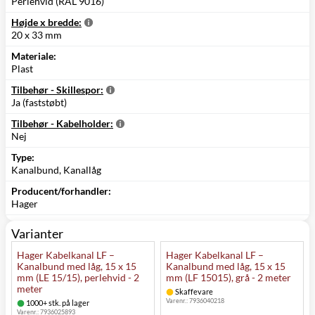
Perlehvid (RAL 9016)
Højde x bredde:
20 x 33 mm
Materiale:
Plast
Tilbehør - Skillespor:
Ja (faststøbt)
Tilbehør - Kabelholder:
Nej
Type:
Kanalbund, Kanallåg
Producent/forhandler:
Hager
Varianter
Hager Kabelkanal LF –
Hager Kabelkanal LF –
Kanalbund med låg, 15 x 15
Kanalbund med låg, 15 x 15
mm (LE 15/15), perlehvid - 2
mm (LF 15015), grå - 2 meter
meter
Skaffevare
Varenr.:
7936040218
1000+ stk. på lager
Varenr.:
7936025893