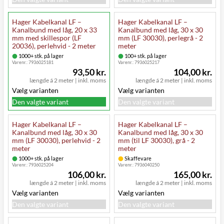
Hager Kabelkanal LF –
Hager Kabelkanal LF –
Kanalbund med låg, 20 x 33
Kanalbund med låg, 30 x 30
mm med skillespor (LF
mm (LF 30030), perlegrå - 2
20036), perlehvid - 2 meter
meter
1000+ stk. på lager
100+ stk. på lager
Varenr.:
7936025181
Varenr.:
7936025217
93,50 kr.
104,00 kr.
længde á 2 meter
|
inkl. moms
længde á 2 meter
|
inkl. moms
Vælg varianten
Vælg varianten
Den valgte variant
Den valgte variant
Hager Kabelkanal LF –
Hager Kabelkanal LF –
Kanalbund med låg, 30 x 30
Kanalbund med låg, 30 x 30
mm (LF 30030), perlehvid - 2
mm (til LF 30030), grå - 2
meter
meter
1000+ stk. på lager
Skaffevare
Varenr.:
7936025204
Varenr.:
7936040250
106,00 kr.
165,00 kr.
længde á 2 meter
|
inkl. moms
længde á 2 meter
|
inkl. moms
Vælg varianten
Vælg varianten
Den valgte variant
Den valgte variant