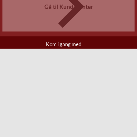
Gå til Kundecenter
Kom i gang med
Anmeld fragtskade
Anmeld leveringsfejl
Anmeld defekt
Anmeld retur
Før bestilling
Fragt og levering
Betalingsmetoder
Handelsvilkår
Generel information
Kontakt os
FAQ
Om os
Mærker