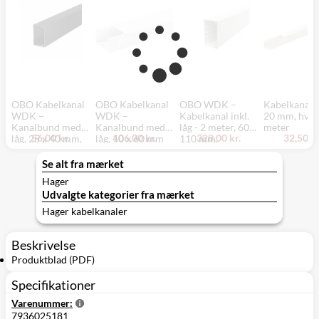
OBO Kabelkanal
OBO Kabelkanal
OBO WDK –
Kabelkanal 
WDK –
WDK –
Kabelkanal inkl.
20 mm, hvid,
Kanalbund med
Kanalbund med
låg - 2 meter, 60 x
meter
56,00 kr.
106,00 kr.
328,00 kr.
32,50 kr
låg, 25 x 40 mm,
låg, 40 x 60 mm
110 mm,
sort - 2 meter
(WDK40060),
perlehvid
renhvid - 2 meter
Se alt fra mærket
Hager
Udvalgte kategorier fra mærket
Hager kabelkanaler
Beskrivelse
Produktblad (PDF)
Specifikationer
Varenummer:
7936025181