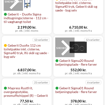
SHOWROOM
toiletpakke inkl. cisterne,
Sigma40 tryk, Geberit skål og
sæde - byg selv
Geberit – Duofix Sigma
indbygningscisterne - 112 cm -
til væghængt toilet
2.199,00 kr.
6.710,00 kr.
pr. stk.
|
inkl. moms
pr. stk.
|
inkl. moms fra
12 varianter
12 varianter
Geberit Duofix 112 cm
SHOWROOM
toiletpakke inkl. cisterne,
Sigma40 tryk, Ifö skål og sæde -
byg selv
Geberit Sigma20 Round
betjeningsplade - flere farver
6.837,00 kr.
552,00 kr.
pr. stk.
|
inkl. moms fra
pr. stk.
|
inkl. moms fra
21 varianter
6 varianter
Mapress Rustfrit,
Geberit Sigma01 Round
overgangsstykke,
betjeningsplade - flere farver
presmuffe/nippel (R) – Geberit
77,50 kr.
378,00 kr.
pr. stk.
|
inkl. moms fra
pr. stk.
|
inkl. moms fra