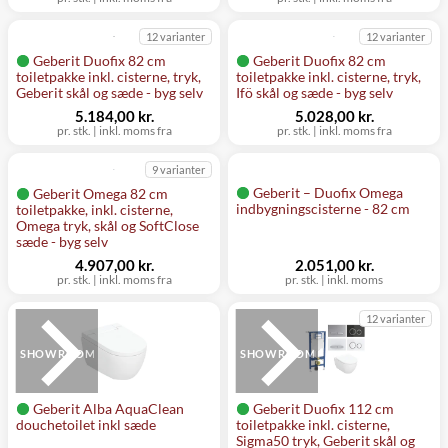
12 varianter
12 varianter
Geberit Duofix 82 cm
Geberit Duofix 82 cm
toiletpakke inkl. cisterne, tryk,
toiletpakke inkl. cisterne, tryk,
Geberit skål og sæde - byg selv
Ifö skål og sæde - byg selv
5.184,00 kr.
5.028,00 kr.
pr. stk.
|
inkl. moms fra
pr. stk.
|
inkl. moms fra
9 varianter
Geberit – Duofix Omega
Geberit Omega 82 cm
indbygningscisterne - 82 cm
toiletpakke, inkl. cisterne,
Omega tryk, skål og SoftClose
sæde - byg selv
4.907,00 kr.
2.051,00 kr.
pr. stk.
|
inkl. moms fra
pr. stk.
|
inkl. moms
12 varianter
SHOWROOM
SHOWROOM
Geberit Alba AquaClean
Geberit Duofix 112 cm
douchetoilet inkl sæde
toiletpakke inkl. cisterne,
Sigma50 tryk, Geberit skål og