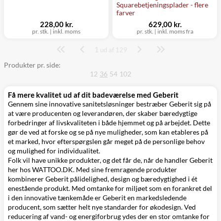
Squarebetjeningsplader - flere
farver
228,00 kr.
629,00 kr.
pr. stk.
|
inkl. moms
pr. stk.
|
inkl. moms fra
1
Side
ud af 129
Produkter pr. side:
12
36
54
102
Få mere kvalitet ud af dit badeværelse med Geberit
Gennem sine innovative sanitetsløsninger bestræber Geberit sig på
at være producenten og leverandøren, der skaber bæredygtige
forbedringer af livskvaliteten i både hjemmet og på arbejdet. Dette
gør de ved at forske og se på nye muligheder, som kan etableres på
et marked, hvor efterspørgslen går meget på de personlige behov
og mulighed for individualitet.
Folk vil have unikke produkter, og det får de, når de handler Geberit
her hos WATTOO.DK. Med sine fremragende produkter
kombinerer Geberit pålidelighed, design og bæredygtighed i ét
enestående produkt. Med omtanke for miljøet som en forankret del
i den innovative tænkemåde er Geberit en markedsledende
producent, som sætter helt nye standarder for økodesign. Ved
reducering af vand- og energiforbrug ydes der en stor omtanke for