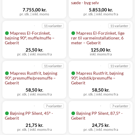
sæde - byg selv
7.755,00 kr.
5.853,00 kr.
pr. stk.
|
inkl. moms
pr. stk.
|
inkl. moms fra
11 varianter
11 varianter
Mapress El-Forzinket,
Mapress El-Forzinket, lige
bøjning 90°, muffe/muffe –
rør til varmeinstallationer, 6
Geberit
meter – Geberit
25,50 kr.
125,00 kr.
pr. stk.
|
inkl. moms fra
inkl. moms fra
11 varianter
11 varianter
Mapress Rustfrit, bøjning
Mapress Rustfrit, bøjning
90°, presmuffe/presmuffe –
90°, indstik/presmuffe –
Geberit
Geberit
58,50 kr.
58,50 kr.
pr. stk.
|
inkl. moms fra
pr. stk.
|
inkl. moms fra
7 varianter
7 varianter
Bøjning PP Silent, 45° -
Bøjning PP Silent, 87,5° -
Geberit
Geberit
21,75 kr.
24,75 kr.
pr. stk.
|
inkl. moms fra
pr. stk.
|
inkl. moms fra