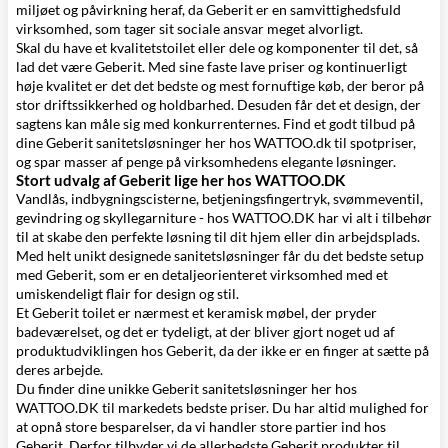
miljøet og påvirkning heraf, da Geberit er en samvittighedsfuld
virksomhed, som tager sit sociale ansvar meget alvorligt.
Skal du have et kvalitetstoilet eller dele og komponenter til det, så
lad det være Geberit. Med sine faste lave priser og kontinuerligt
høje kvalitet er det det bedste og mest fornuftige køb, der beror på
stor driftssikkerhed og holdbarhed. Desuden får det et design, der
sagtens kan måle sig med konkurrenternes. Find et godt tilbud på
dine Geberit sanitetsløsninger her hos WATTOO.dk til spotpriser,
og spar masser af penge på virksomhedens elegante løsninger.
Stort udvalg af Geberit lige her hos WATTOO.DK
Vandlås, indbygningscisterne, betjeningsfingertryk, svømmeventil,
gevindring og skyllegarniture - hos WATTOO.DK har vi alt i
tilbehør
til at skabe den perfekte løsning til dit hjem eller din arbejdsplads.
Med helt unikt designede sanitetsløsninger får du det bedste setup
med Geberit, som er en detaljeorienteret virksomhed med et
umiskendeligt flair for design og stil.
Et Geberit toilet er nærmest et keramisk møbel, der pryder
badeværelset, og det er tydeligt, at der bliver gjort noget ud af
produktudviklingen hos Geberit, da der ikke er en finger at sætte på
deres arbejde.
Du finder dine unikke Geberit sanitetsløsninger her hos
WATTOO.DK til markedets bedste priser. Du har altid mulighed for
at opnå store besparelser, da vi handler store partier ind hos
Geberit. Derfor tilbyder vi de allerbedste Geberit produkter til