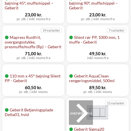
bøjning 45°, muffe/nippel –
bøjning 90°, muffe/nippel –
Geberit
Geberit
23,00 kr.
23,00 kr.
pr. stk.
|
inkl. moms fra
pr. stk.
|
inkl. moms fra
19 varianter
7 varianter
Mapress Rustfrit,
Silent rør PP, 1000 mm, 1
overgangsstykke,
muffe - Geberit
presmuffe/muffe (Rp) – Geberit
71,00 kr.
49,50 kr.
pr. stk.
|
inkl. moms fra
inkl. moms fra
110 mm x 45° bøjning Silent
Geberit AquaClean
PP - Geberit
rengøringsmiddel, 500ml
60,50 kr.
89,50 kr.
pr. stk.
|
inkl. moms
pr. stk.
|
inkl. moms
11 varianter
Geberit Betjeningsplade
SHOWROOM
Delta01, hvid
Geberit Sigma20