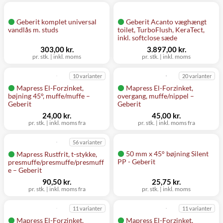
Geberit komplet universal
Geberit Acanto væghængt
vandlås m. studs
toilet, TurboFlush, KeraTect,
inkl. softclose sæde
303,00 kr.
3.897,00 kr.
pr. stk.
|
inkl. moms
pr. stk.
|
inkl. moms
10 varianter
20 varianter
Mapress El-Forzinket,
Mapress El-Forzinket,
bøjning 45°, muffe/muffe –
overgang, muffe/nippel –
Geberit
Geberit
24,00 kr.
45,00 kr.
pr. stk.
|
inkl. moms fra
pr. stk.
|
inkl. moms fra
56 varianter
50 mm x 45° bøjning Silent
Mapress Rustfrit, t-stykke,
PP - Geberit
presmuffe/presmuffe/presmuff
e – Geberit
90,50 kr.
25,75 kr.
pr. stk.
|
inkl. moms fra
pr. stk.
|
inkl. moms
11 varianter
11 varianter
Mapress El-Forzinket,
Mapress El-Forzinket,